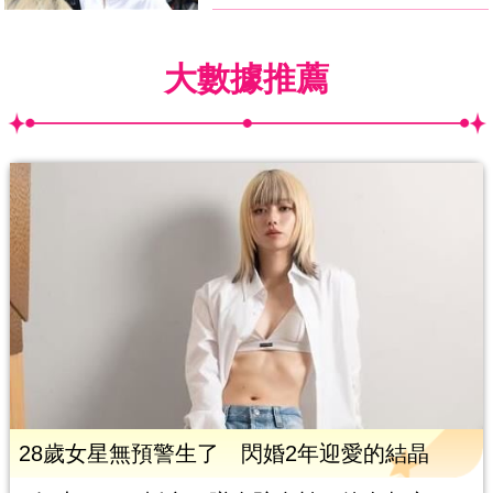
大數據推薦
28歲女星無預警生了 閃婚2年迎愛的結晶