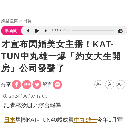
娛樂星聞
日韓
0:00
0:00
聽新聞
才宣布閃婚美女主播！KAT-
TUN中丸雄一爆「約女大生開
房」公司發聲了
A-
A
A+
分享
留言
2024/08/07 12:00
記者林汝珊／綜合報導
日本
男團KAT-TUN40歲成員
中丸雄一
今年1月宣