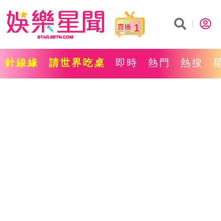
1
針線緣
請世界吃桌
即時
熱門
熱搜