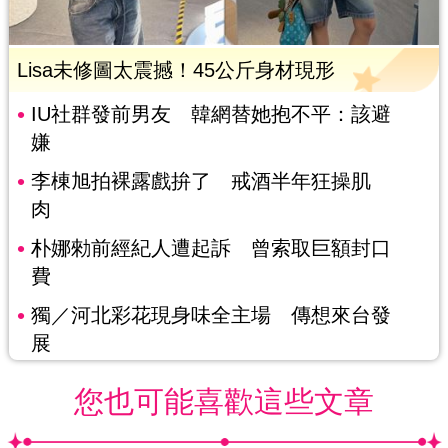
Lisa未修圖太震撼！45公斤身材現形
IU社群發前男友 韓網替她抱不平：該避
嫌
李棟旭拍裸露戲拚了 戒酒半年狂操肌
肉
朴娜勑前經紀人遭起訴 曾索取巨額封口
費
獨／河北彩花現身味全主場 傳想來台發
展
您也可能喜歡這些文章