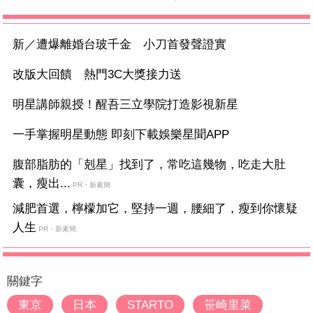
新／遭爆離婚台玻千金 小刀首發聲證實
改版大回饋 熱門3C大獎接力送
明星講師親授！醒吾三立學院打造影視新星
一手掌握明星動態 即刻下載娛樂星聞APP
腹部脂肪的「剋星」找到了，常吃這幾物，吃走大肚
囊，瘦出...
PR・新素簡
減肥首選，檸檬加它，堅持一週，腰細了，瘦到你懷疑
人生
PR・新素簡
關鍵字
東京
日本
STARTO
笹崎里菜