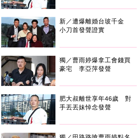
新／遭爆離婚台玻千金
小刀首發聲證實
獨／曹雨婷爆拿工會錢買
豪宅 李亞萍發聲
肥大叔離世享年46歲 對
手丟丟妹悼念發聲
獨／田路路嗆曹雨婷點名