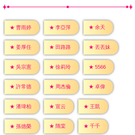
★
余天
★
曹雨婷
★
李亞萍
★
姜厚任
★
田路路
★
丟丟妹
★
5566
★
吳宗憲
★
徐莉玲
★
卓偉
★
許常德
★
周杰倫
★
宣云
★
王凱
★
潘瑋柏
★
隋棠
★
千千
★
孫德榮