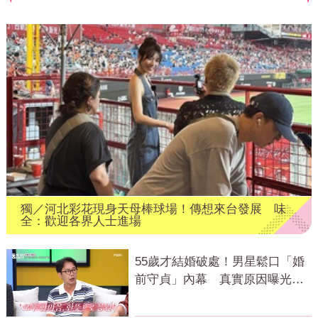
獨／河北彩花現身天母棒球場！傳想來台發展 味
全：歡迎各界人士進場
55歲才結婚破處！男星鬆口「婚
前守貞」內幕 真實原因曝光全
場笑瘋