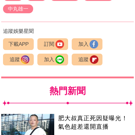
中丸雄一
追蹤娛樂星聞
下載APP
訂閱
加入
追蹤
加入
追蹤
熱門新聞
肥大叔真正死因疑曝光！
氣色超差還開直播