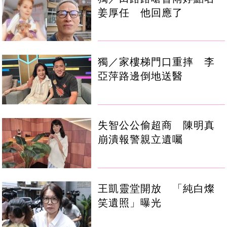
姜厚任 他回應了
獨／家樓梯門口重摔 李
亞萍路邊倒地送醫
失智公公偷超商 陳明真
崩潰報警親立遺囑
王凱靈堂開放 「純白燦
笑遺照」曝光