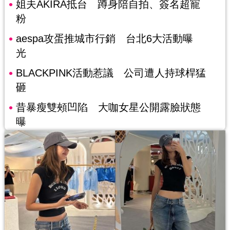
姐夫AKIRA抵台 蹲身陪自拍、簽名超寵
粉
aespa攻蛋推城市行銷 台北6大活動曝
光
BLACKPINK活動惹議 公司遭人持球桿猛
砸
昔暴瘦雙頰凹陷 大咖女星公開露臉狀態
曝