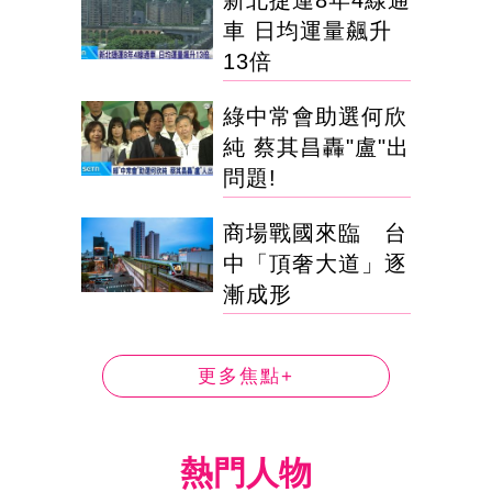
新北捷運8年4線通
車 日均運量飆升
13倍
綠中常會助選何欣
純 蔡其昌轟"盧"出
問題!
商場戰國來臨 台
中「頂奢大道」逐
漸成形
更多焦點+
熱門人物