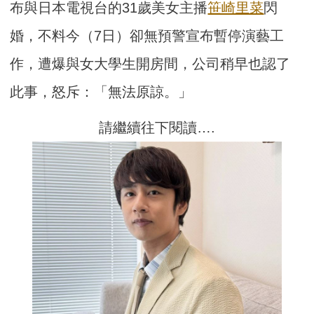
布與日本電視台的31歲美女主播
笹崎里菜
閃
婚，不料今（7日）卻無預警宣布暫停演藝工
作，遭爆與女大學生開房間，公司稍早也認了
此事，怒斥：「無法原諒。」
請繼續往下閱讀….