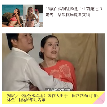
26歲百萬網紅癌逝！生前露疤痕
走秀 樂觀抗病魔看哭網
獨家／《藍色水玲瓏》製作人出手 田路路領到退
休金！隱忍6年吐內幕