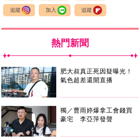
追蹤
加入
追蹤
熱門新聞
肥大叔真正死因疑曝光！
氣色超差還開直播
獨／曹雨婷爆拿工會錢買
豪宅 李亞萍發聲