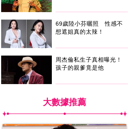
69歲陸小芬曬照 性感不
想遮姐真的太辣！
周杰倫私生子真相曝光！
孩子的親爹竟是他
大數據推薦