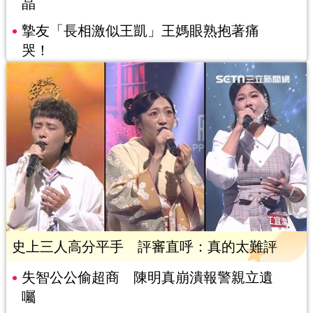
晶
摯友「長相激似王凱」王媽眼熟抱著痛
哭！
史上三人高分平手 評審直呼：真的太難評
失智公公偷超商 陳明真崩潰報警親立遺
囑