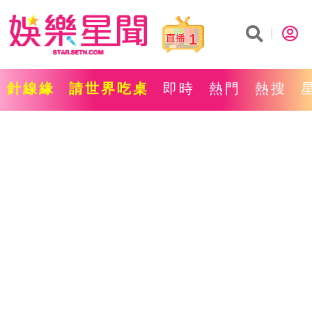
1
針線緣
請世界吃桌
即時
熱門
熱搜