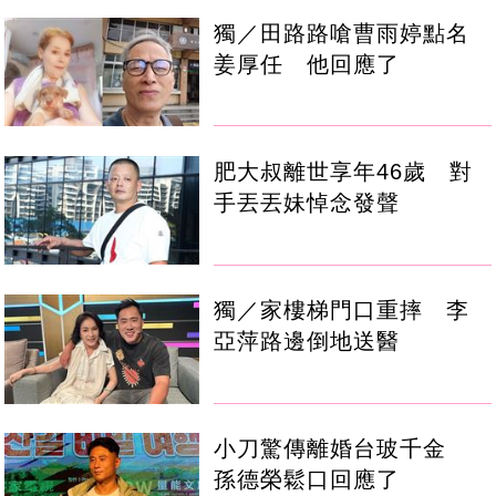
獨／田路路嗆曹雨婷點名
姜厚任 他回應了
肥大叔離世享年46歲 對
手丟丟妹悼念發聲
獨／家樓梯門口重摔 李
亞萍路邊倒地送醫
小刀驚傳離婚台玻千金
孫德榮鬆口回應了