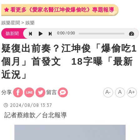
看更多《愛家名醫江坤俊爆偷吃》專題報導
娛樂星聞
娛樂
0:00
0:00
聽新聞
疑復出前奏？江坤俊「爆偷吃1
個月」首發文 18字曝「最新
近況」
A-
A
A+
分享
留言
2024/08/08 13:37
記者蔡維歆／台北報導