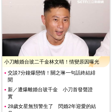
小刀離婚台玻二千金林文晴！情變原因曝光
交談7分鐘爆戀情！關之琳一句話終結緋
聞
新／遭爆離婚台玻千金 小刀首發聲證
實
28歲女星無預警生了 閃婚2年迎愛的結