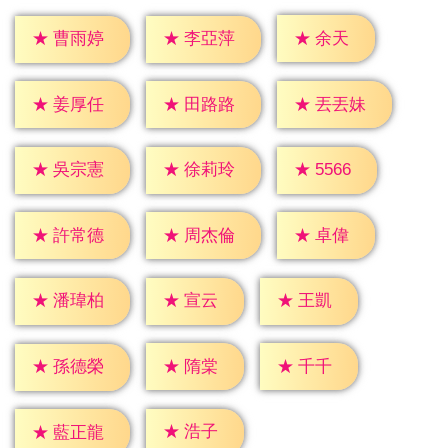
★
余天
★
曹雨婷
★
李亞萍
★
姜厚任
★
田路路
★
丟丟妹
★
5566
★
吳宗憲
★
徐莉玲
★
卓偉
★
許常德
★
周杰倫
★
宣云
★
王凱
★
潘瑋柏
★
隋棠
★
千千
★
孫德榮
★
浩子
★
藍正龍