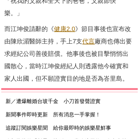
「祝我的父親和全天下的爸爸，父親節快
樂。」
而江坤俊請辭的《
健康2.0
》節目事後也宣布改
由陳欣湄醫師主持，手上7支
代言
廠商也傳出要
求經紀公司善後賠償。他事後也被目擊悄悄出
國散心，當時江坤俊經紀人則透露他今確實和
家人出國，但不願證實目的地是否為峇里島。
新／遭爆離婚台玻千金 小刀首發聲證實
新聞事件即時更新 所有消息一手掌握！
追蹤訂閱娛樂星聞 給你最即時的娛樂星鮮事