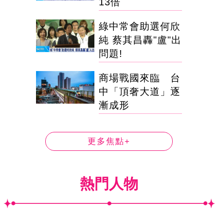
13倍
綠中常會助選何欣
純 蔡其昌轟"盧"出
問題!
商場戰國來臨 台
中「頂奢大道」逐
漸成形
更多焦點+
熱門人物