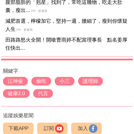
腹部脂肪的「剋星」找到了，常吃這幾物，吃走大肚
囊，瘦出...
PR・新素簡
減肥首選，檸檬加它，堅持一週，腰細了，瘦到你懷疑
人生
PR・新素簡
田路路怒火全開！開嗆曹雨婷不配當理事長 點名姜厚
任快出...
關鍵字
江坤俊
偷吃
小三
護理師
健康2.0
代言
追蹤娛樂星聞
下載APP
訂閱
加入