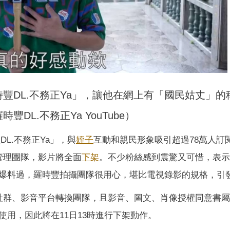
羅時豐DL.不務正Ya」，讓他在網上有「國民姑丈」的
豐DL.不務正Ya YouTube）
豐DL.不務正Ya」，與
姪子
互動和親民形象吸引超過78萬人訂
管理團隊，影片將全面
下架
。不少粉絲感到震驚又可惜，表示
爆料過，羅時豐拍攝團隊很用心，堪比電視錄影的規格，引
社群、影音平台轉換團隊，且影音、圖文、肖像授權同意書
用，因此將在11日13時進行下架動作。