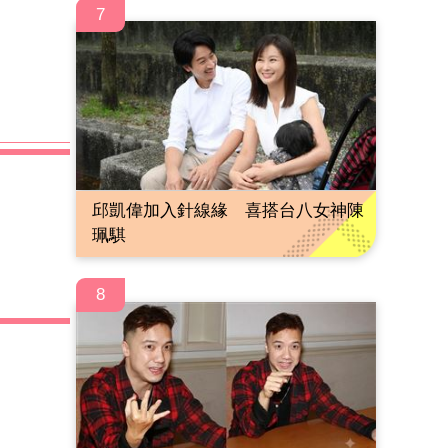
7
邱凱偉加入針線緣 喜搭台八女神陳
珮騏
8