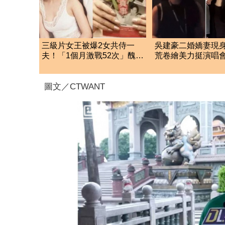
三級片女王被爆2女共侍一
吳建豪二婚嬌妻現
夫！「1個月激戰52次」醜聞
荒卷繪美力挺演唱
毀掉了她的前程
同框合照首度曝光
圖文／CTWANT