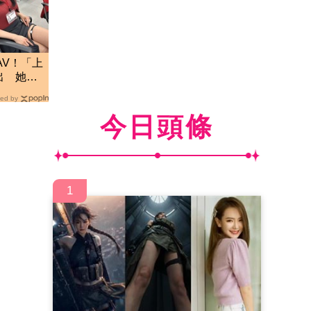
AV！「上
出 她認
友
ed by
今日頭條
1