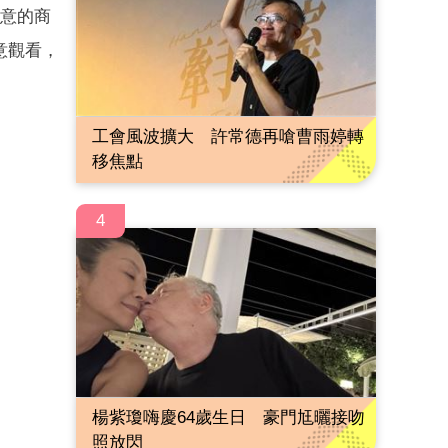
生意的商
意觀看，
工會風波擴大 許常德再嗆曹雨婷轉
移焦點
4
楊紫瓊嗨慶64歲生日 豪門尪曬接吻
照放閃