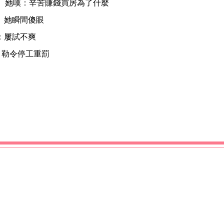
 她嘆：辛苦賺錢買房為了什麼
」她瞬間傻眼
：屢試不爽
：勒令停工重罰