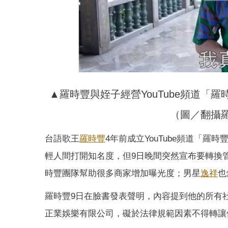
▲羅時豐與姪子經營YouTube頻道「
（圖／翻攝羅時
台語歌王
羅時豐
4年前成立YouTube頻道「羅時
輕人間打開知名度，但9日晚間突然宣布要轉換
時豐團隊幫助很多商家增加曝光度；男星
逸祥
也
羅時豐9日在臉書發表聲明，內容提到他的所有
正業娛樂有限公司，礙於法律規範因素不得轉讓使