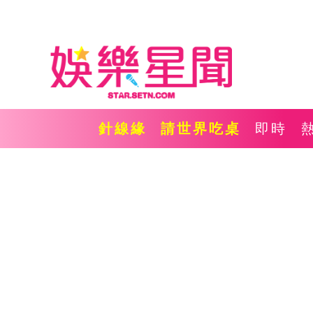
針線緣
請世界吃桌
即時