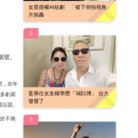
女星授權AI短劇 「裙下仰拍視角」
片挨轟
2
稱號。
閱，在年
姜厚任女友稱學歷「3碩1博」 台大
多虧羅
發聲了
發話題。
屬於不務
3