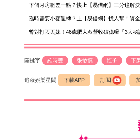
下個月房租差一點？快上【易借網】三分鐘解
臨時需要小額週轉？上【易借網】找人幫！資
曾對打丟丟妹！46歲肥大叔營收破億曝「3大秘訣
關鍵字
羅時豐
張敏慎
姪子
下
追蹤娛樂星聞
下載APP
訂閱