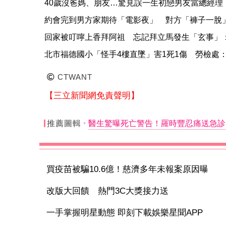
40歲沒爸媽、朋友…驚見誤一生初戀男友當總經理
約會完到男方家期待「電影夜」 對方「褲子一脫
回家被叮嚀上香拜阿祖 忘記拜立馬發生「玄事」
北市福德國小「怪手4樓直墜」害1死1傷 勞檢處
CTWANT
【三立新聞網免責聲明】
推薦圖輯
醫生驚曝死亡警告！羅時豐忍痛送急診
買疫苗被騙10.6億！慈濟多年未報案原因曝
改版大回饋 熱門3C大獎接力送
一手掌握明星動態 即刻下載娛樂星聞APP