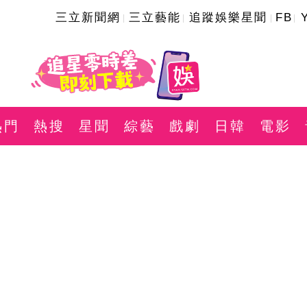
三立新聞網
三立藝能
追蹤娛樂星聞
FB
熱門
熱搜
星聞
綜藝
戲劇
日韓
電影