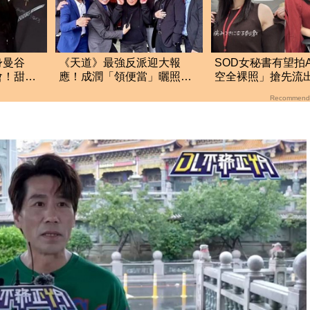
身曼谷
《天道》最強反派迎大報
SOD女秘書有望拍
會！甜蜜
應！成潤「領便當」曬照喊
空全裸照」搶先流
話：我拚了一個禮拜啊
了：上班7個月沒男
Recommend