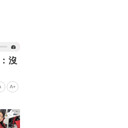
了：沒
A
A+