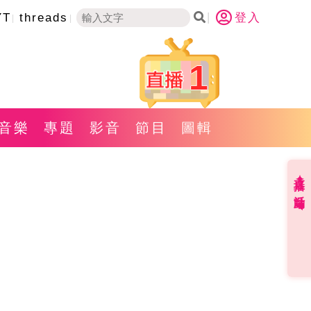
YT
threads
登入
1
音樂
專題
影音
節目
圖輯
直播✦活動