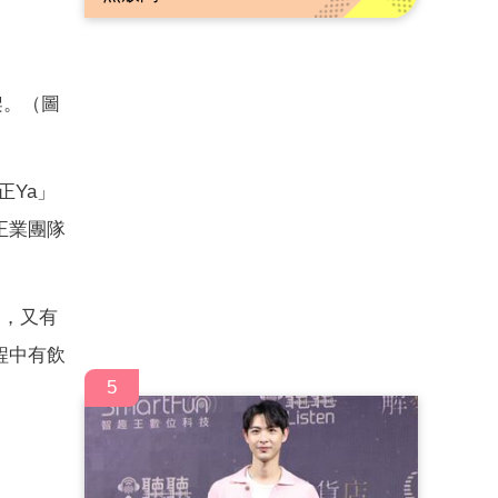
架。（圖
正Ya」
正業團隊
台，又有
程中有飲
5