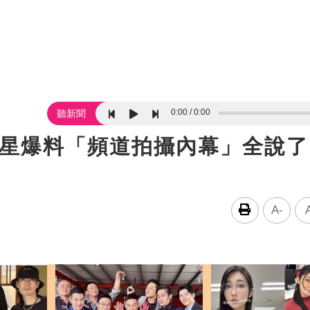
0:00
0:00
聽新聞
男星爆料「頻道拍攝內幕」全說
A-