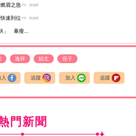
決燃眉之急
PR・易借網
金快速到位
PR・易借網
」 暴瘦...
架
逸祥
姑丈
侄子
加入
追蹤
加入
追蹤
熱門新聞