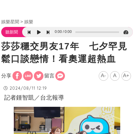
娛樂星聞
娛樂
0:00
0:00
聽新聞
莎莎穩交男友17年 七夕罕見
鬆口談戀情！看奧運超熱血
A-
A
A+
分享
留言
2024/08/11 12:19
記者鍾智凱／台北報導