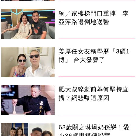
獨／家樓梯門口重摔 李
亞萍路邊倒地送醫
姜厚任女友稱學歷「3碩1
博」 台大發聲了
肥大叔猝逝前為何堅持直
播？網悲曝這原因
63歲關之琳爆奶孫戀！愛
小36歲男模傳證實