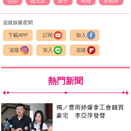
莎莎
姚元浩
皓子
阿翔
林郁婷
追蹤娛樂星聞
下載APP
訂閱
加入
追蹤
加入
追蹤
熱門新聞
獨／曹雨婷爆拿工會錢買
豪宅 李亞萍發聲