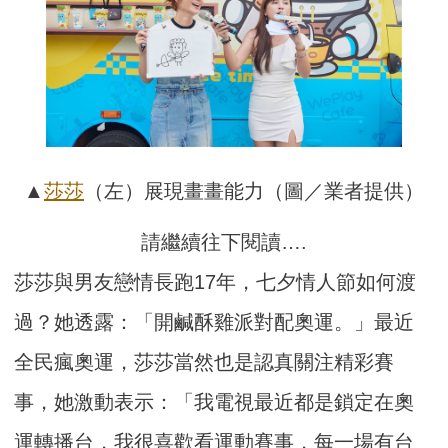
▲
莎莎
（左）展現畫畫能力（圖／業者提供）
請繼續往下閱讀….
莎莎與男友戀情長跑17年，七夕情人節如何渡
過？她透露：「開鹹酥雞派對配奧運。」最近
全民瘋奧運，莎莎當然也是認真關注精彩賽
事，她激動表示：「我電視最近都是鎖定在奧
運轉播台，我很喜歡看運動賽事，每一場有台