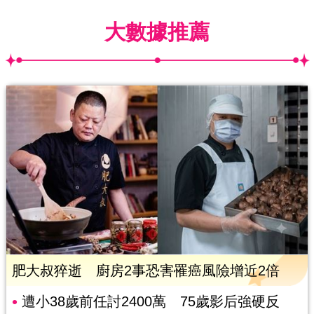
大數據推薦
肥大叔猝逝 廚房2事恐害罹癌風險增近2倍
遭小38歲前任討2400萬 75歲影后強硬反