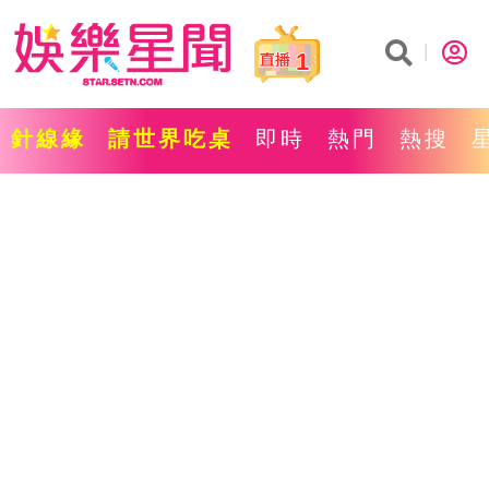
1
針線緣
請世界吃桌
即時
熱門
熱搜