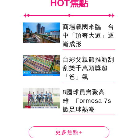
HOT焦點
商場戰國來臨 台
中「頂奢大道」逐
漸成形
台彩父親節推新刮
刮樂千萬頭獎超
「爸」氣
8國球員齊聚高
雄 Formosa 7s
掀足球熱潮
更多焦點+