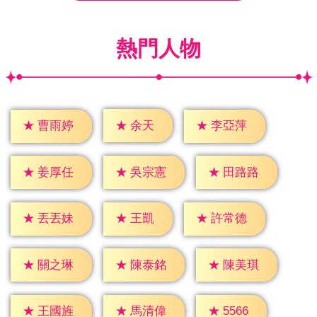
熱門人物
★
余天
★
曹雨婷
★
李亞萍
★
姜厚任
★
吳宗憲
★
田路路
★
王凱
★
丟丟妹
★
許常德
★
關之琳
★
陳泰銘
★
陳美琪
★
5566
★
王國旌
★
馬清偉