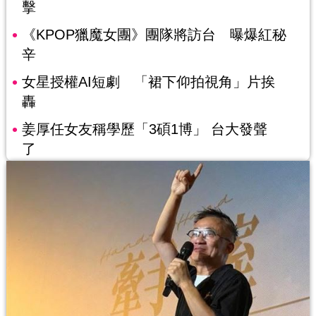
擊
《KPOP獵魔女團》團隊將訪台 曝爆紅秘
辛
女星授權AI短劇 「裙下仰拍視角」片挨
轟
姜厚任女友稱學歷「3碩1博」 台大發聲
了