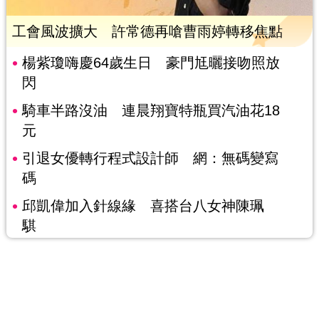
工會風波擴大 許常德再嗆曹雨婷轉移焦點
楊紫瓊嗨慶64歲生日 豪門尪曬接吻照放
閃
騎車半路沒油 連晨翔寶特瓶買汽油花18
元
引退女優轉行程式設計師 網：無碼變寫
碼
邱凱偉加入針線緣 喜搭台八女神陳珮
騏