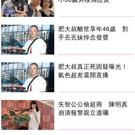
肥大叔離世享年46歲 對
手丟丟妹悼念發聲
肥大叔真正死因疑曝光！
氣色超差還開直播
失智公公偷超商 陳明真
崩潰報警親立遺囑