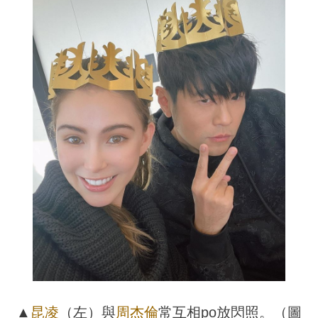
▲
昆凌
（左）與
周杰倫
常互相po放閃照。（圖