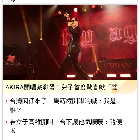
AKIRA開唱藏彩蛋！兒子首度驚喜獻「聲」
台灣囡仔來了 馬蒔權開唱嗨喊：我是
誰？
崔立于高雄開唱 台下讓他氣噗噗：隨便
啦