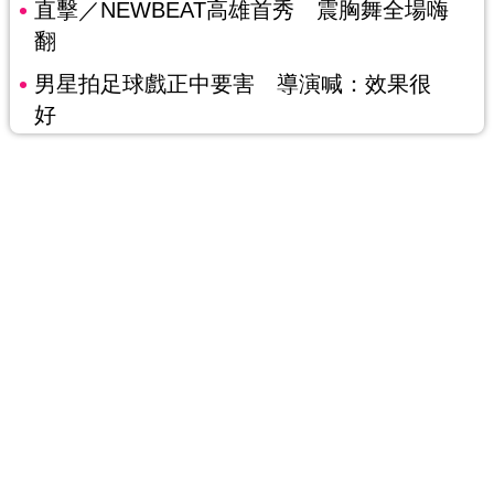
直擊／NEWBEAT高雄首秀 震胸舞全場嗨
翻
男星拍足球戲正中要害 導演喊：效果很
好