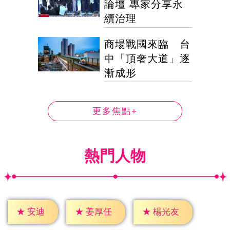
論壇 專家分享永
續治理
商場戰國來臨 台
中「頂奢大道」逐
漸成形
更多焦點+
熱門人物
★
安迪
★
姜厚任
★
楊光友