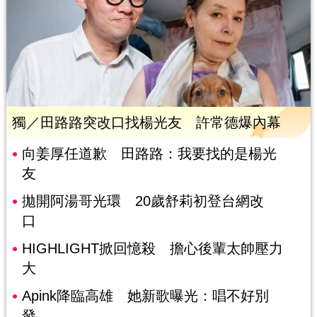
獨／田路路突改口找楊光友 許常德爆內幕
向姜厚任道歉 田路路：我要找的是楊光
友
拋開阿湯哥光環 20歲舒莉初登台網改
口
HIGHLIGHT掀回憶殺 擔心後輩太帥壓力
大
Apink降臨高雄 她新歌曝光：唱不好別
發