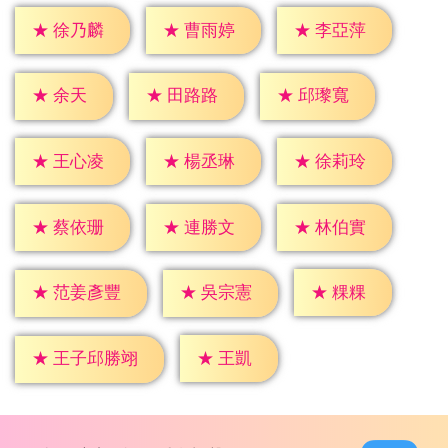
★
徐乃麟
★
曹雨婷
★
李亞萍
★
余天
★
田路路
★
邱瓈寬
★
王心凌
★
楊丞琳
★
徐莉玲
★
蔡依珊
★
連勝文
★
林伯實
★
粿粿
★
吳宗憲
★
范姜彥豐
★
王凱
★
王子邱勝翊