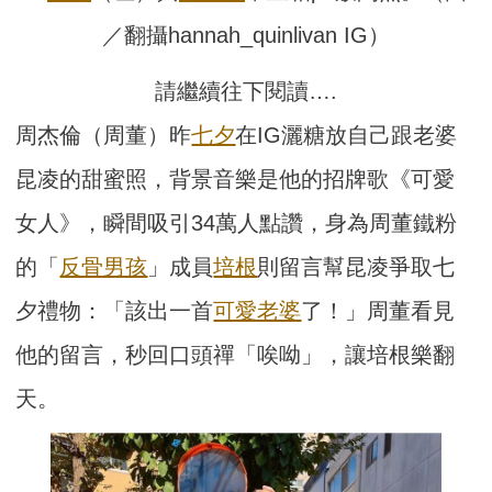
／翻攝hannah_quinlivan IG）
請繼續往下閱讀….
周杰倫（周董）昨
七夕
在IG灑糖放自己跟老婆
昆凌的甜蜜照，背景音樂是他的招牌歌《可愛
女人》，瞬間吸引34萬人點讚，身為周董鐵粉
的「
反骨男孩
」成員
培根
則留言幫昆凌爭取七
夕禮物：「該出一首
可愛老婆
了！」周董看見
他的留言，秒回口頭禪「唉呦」，讓培根樂翻
天。