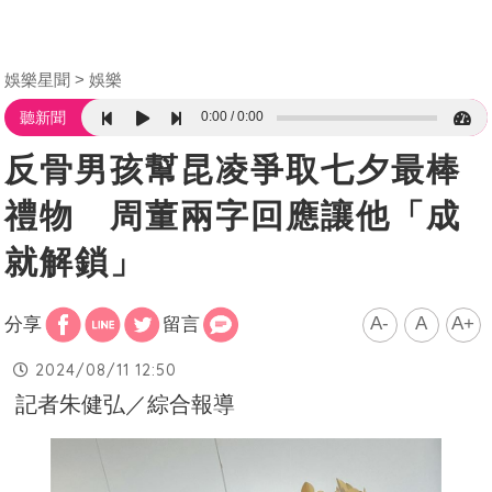
娛樂星聞
娛樂
0:00
0:00
聽新聞
反骨男孩幫昆凌爭取七夕最棒
禮物 周董兩字回應讓他「成
就解鎖」
A-
A
A+
分享
留言
2024/08/11 12:50
記者朱健弘／綜合報導