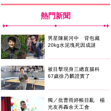
熱門新聞
男星陳屍河中 背包藏
20kg水泥塊死因成謎
被目擊現身三總直腸科
67歲徐乃麟證實了
獨／批曹雨婷帳目亂 楊
光友再轟余天工會