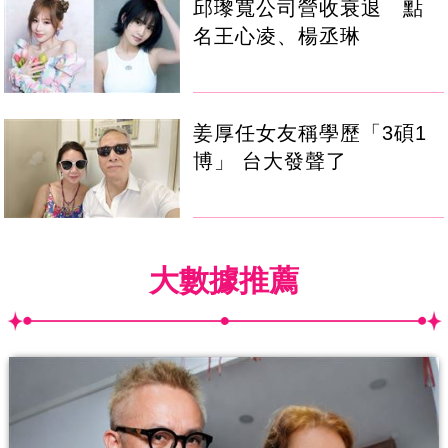
邱瓈寬公司營收衰退 點
名王心凌、楊丞琳
姜厚任女友稱學歷「3碩1
博」 台大發聲了
大數據推薦