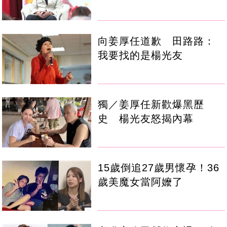
向姜厚任道歉 田路路：
我要找的是楊光友
獨／姜厚任新歡爆黑歷
史 楊光友怒揭內幕
15歲倒追27歲男懷孕！36
歲美魔女當阿嬤了