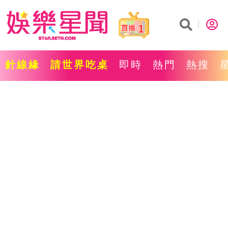
1
針線緣
請世界吃桌
即時
熱門
熱搜