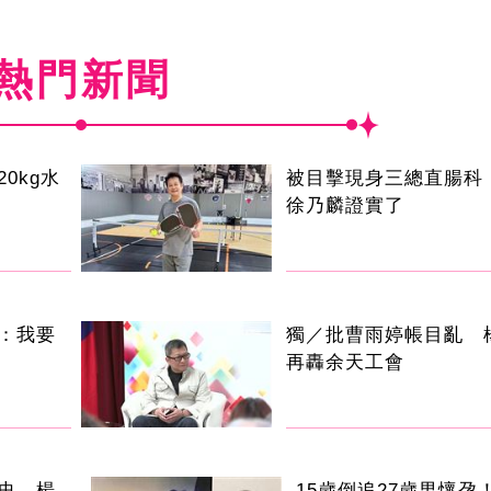
熱門新聞
0kg水
被目擊現身三總直腸科 
徐乃麟證實了
：我要
獨／批曹雨婷帳目亂 
再轟余天工會
史 楊
15歲倒追27歲男懷孕