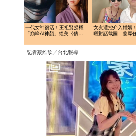
一代女神復活！王祖賢授權
女友遭控介入婚姻
「巔峰AI神顏」絕美《倩女
曬對話截圖 姜厚
幽魂》肖像重現
應了
記者蔡維歆／台北報導