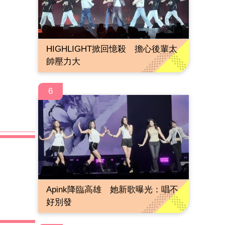
HIGHLIGHT掀回憶殺 擔心後輩太
帥壓力大
6
Apink降臨高雄 她新歌曝光：唱不
好別發