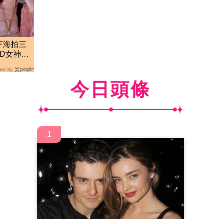
下海拍三
D女神」
ed by
今日頭條
1