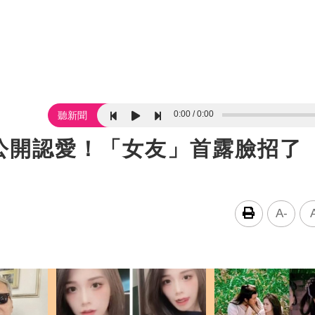
0:00
0:00
聽新聞
公開認愛！「女友」首露臉招了
A-