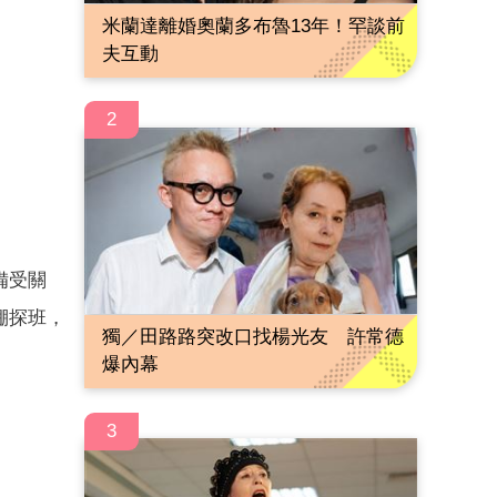
米蘭達離婚奧蘭多布魯13年！罕談前
夫互動
2
備受關
棚探班，
獨／田路路突改口找楊光友 許常德
爆內幕
3