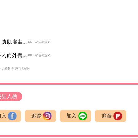
肌膚由...
PR・矽谷電波X
而外養...
PR・矽谷電波X
・大華銀全能行銷方案
級紅人榜
加入
追蹤
加入
追蹤