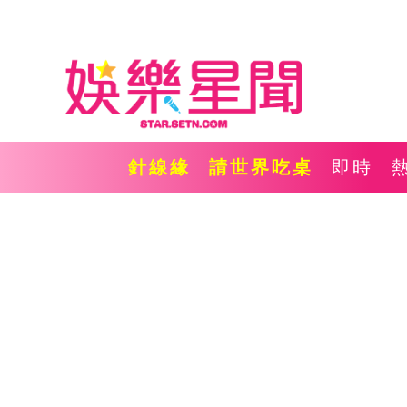
針線緣
請世界吃桌
即時