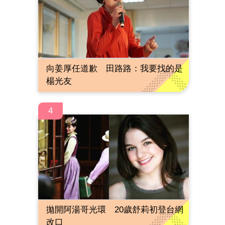
向姜厚任道歉 田路路：我要找的是
楊光友
4
拋開阿湯哥光環 20歲舒莉初登台網
改口