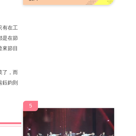
只有在工
都是在節
曾來節目
菜了，而
翁鈺鈞則
5