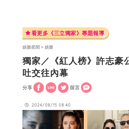
看更多《三立獨家》專題報導
娛樂星聞
娛樂
獨家／《紅人榜》許志豪
吐交往內幕
分享
留言
2024/08/15 08:40