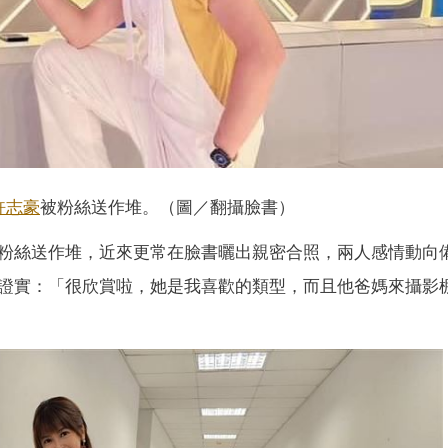
許志豪
被粉絲送作堆。（圖／翻攝臉書）
粉絲送作堆，近來更常在臉書曬出親密合照，兩人感情動向
證實：「很欣賞啦，她是我喜歡的類型，而且他爸媽來攝影