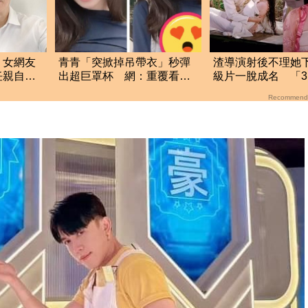
！女網友
青青「突掀掉吊帶衣」秒彈
渣導演射後不理她
任親自回
出超巨罩杯 網：重覆看了
級片一脫成名 「3
N遍
經商成億級女強人
Recommend