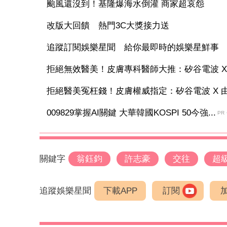
颱風還沒到！基隆爆海水倒灌 商家超哀怨
改版大回饋 熱門3C大獎接力送
追蹤訂閱娛樂星聞 給你最即時的娛樂星鮮事
拒絕無效醫美！皮膚專科醫師大推：矽谷電波 X 讓
拒絕醫美冤枉錢！皮膚權威指定：矽谷電波 X 由內
009829掌握AI關鍵 大華韓國KOSPI 50今強...
PR
關鍵字
翁鈺鈞
許志豪
交往
超
追蹤娛樂星聞
下載APP
訂閱