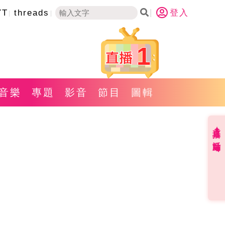
YT
threads
登入
1
音樂
專題
影音
節目
圖輯
直播✦活動