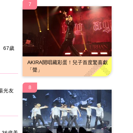
7
67歲
AKIRA開唱藏彩蛋！兒子首度驚喜獻
「聲」
8
楊光友
！36歲美