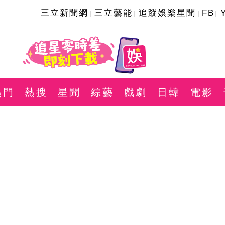
三立新聞網
三立藝能
追蹤娛樂星聞
FB
熱門
熱搜
星聞
綜藝
戲劇
日韓
電影