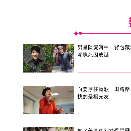
男星陳屍河中 背包藏2
泥塊死因成謎
向姜厚任道歉 田路路
找的是楊光友
獨／姜厚任新歡爆黑歷