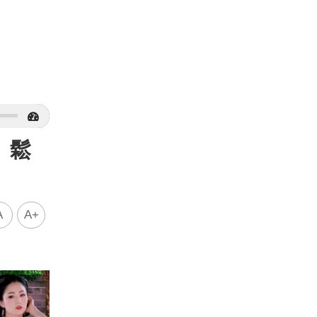
 鬆
A
A+