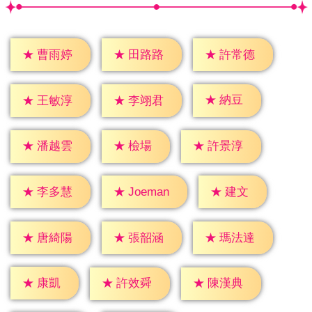
★
曹雨婷
★
田路路
★
許常德
★
納豆
★
王敏淳
★
李翊君
★
檢場
★
潘越雲
★
許景淳
★
建文
★
李多慧
★
Joeman
★
唐綺陽
★
張韶涵
★
瑪法達
★
康凱
★
許效舜
★
陳漢典