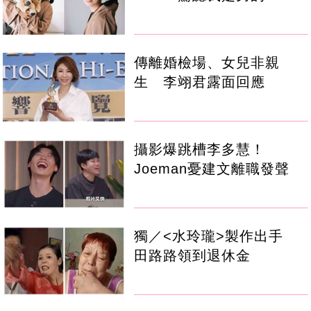
傳離婚檢場、女兒非親
生 李翊君露面回應
攝影爆跳槽李多慧！
Joeman憂建文離職發聲
獨／<水玲瓏>製作出手
田路路領到退休金