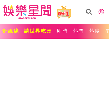
1
針線緣
請世界吃桌
即時
熱門
熱搜