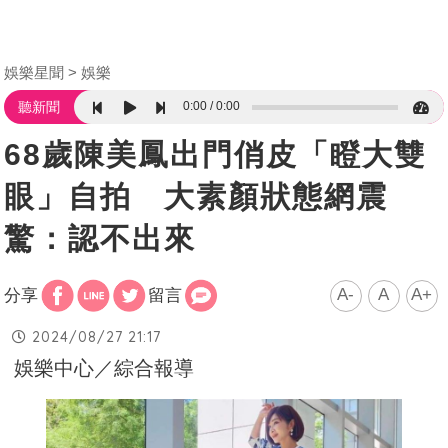
娛樂星聞
娛樂
0:00
0:00
聽新聞
68歲陳美鳳出門俏皮「瞪大雙
眼」自拍 大素顏狀態網震
驚：認不出來
A-
A
A+
分享
留言
2024/08/27 21:17
娛樂中心／綜合報導