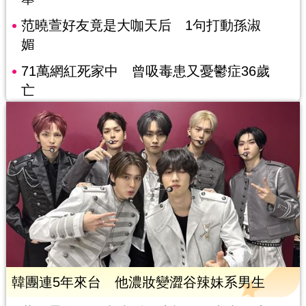
范曉萱好友竟是大咖天后 1句打動孫淑
媚
71萬網紅死家中 曾吸毒患又憂鬱症36歲
亡
韓團連5年來台 他濃妝變澀谷辣妹系男生