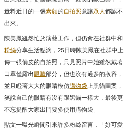
豈料近日的一張
素顏
的
自拍照
竟讓
眾人
都認不
出來。
陳美鳳雖然忙於演藝工作，但仍會在社群中和
粉絲
分享生活點滴，25日時陳美鳳在社群中上
傳一張俏皮的自拍照，只見照片中她雖然戴著
口罩僅露出
眼睛
部分，但也沒有過多的妝容，
並且瞪著大大的眼睛模仿
購物袋
上黑貓圖案，
笑說自己的眼睛有沒有跟黑貓一樣大，最後更
不忘提醒大家出門要多使用購物袋。
貼文一曝光瞬間引來許多粉絲留言，「好可愛