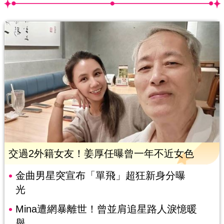
交過2外籍女友！姜厚任曝曾一年不近女色
金曲男星突宣布「單飛」超狂新身分曝
光
Mina遭網暴離世！曾並肩追星路人淚憶暖
舉