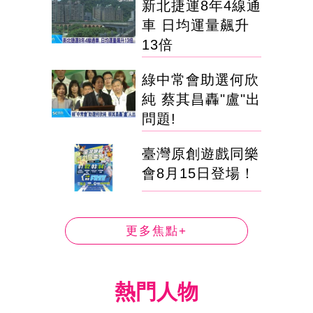
新北捷運8年4線通
車 日均運量飆升
13倍
綠中常會助選何欣
純 蔡其昌轟"盧"出
問題!
臺灣原創遊戲同樂
會8月15日登場！
更多焦點+
熱門人物