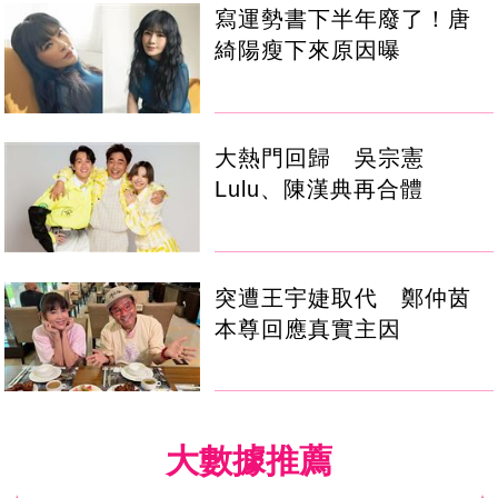
寫運勢書下半年廢了！唐
綺陽瘦下來原因曝
大熱門回歸 吳宗憲
Lulu、陳漢典再合體
突遭王宇婕取代 鄭仲茵
本尊回應真實主因
大數據推薦