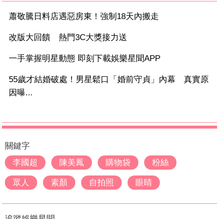
蕭敬騰日料店遇惡房東！強制18天內搬走
改版大回饋 熱門3C大獎接力送
一手掌握明星動態 即刻下載娛樂星聞APP
55歲才結婚破處！男星鬆口「婚前守貞」內幕 真實原
因曝...
關鍵字
李國超
陳美鳳
購物袋
粉絲
眾人
素顏
自拍照
眼睛
追蹤娛樂星聞