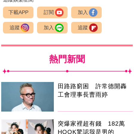
下載APP
訂閱
加入
追蹤
加入
追蹤
熱門新聞
田路路窮困 許常德開轟
工會理事長曹雨婷
突爆家裡超有錢 182萬
HOOK驚認我是男的