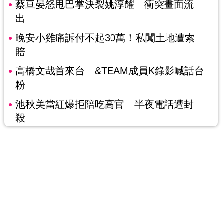
蔡亘晏怒甩巴掌決裂姚淳耀 衝突畫面流
出
晚安小雞痛訴付不起30萬！私闖土地遭索
賠
高橋文哉首來台 &TEAM成員K錄影喊話台
粉
池秋美當紅爆拒陪吃高官 半夜電話遭封
殺