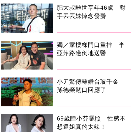
肥大叔離世享年46歲 對
手丟丟妹悼念發聲
獨／家樓梯門口重摔 李
亞萍路邊倒地送醫
小刀驚傳離婚台玻千金
孫德榮鬆口回應了
69歲陸小芬曬照 性感不
想遮姐真的太辣！