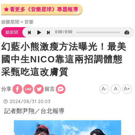
看更多《音樂星球》專題報導
娛樂星聞
音樂
0:00
0:00
聽新聞
幻藍小熊激瘦方法曝光！最美
國中生NICO靠這兩招調體態
采甄吃這改膚質
A-
A
A+
分享
留言
2024/08/31 20:03
記者鄭尹翔／台北報導