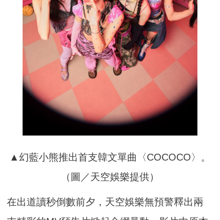
▲幻藍小熊推出首支韓文單曲〈COCOCO〉。
（圖／天空娛樂提供）
在出道讀秒倒數前夕，天空娛樂無預警釋出兩