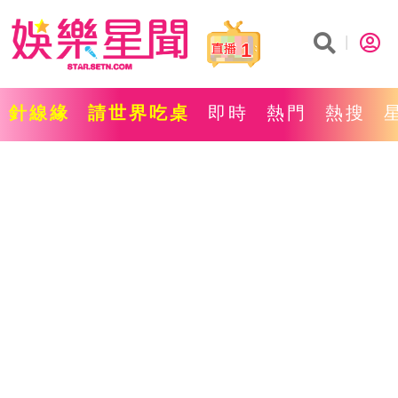
1
針線緣
請世界吃桌
即時
熱門
熱搜