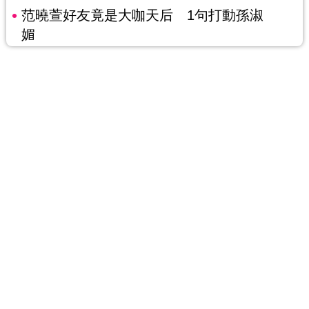
范曉萱好友竟是大咖天后 1句打動孫淑
媚