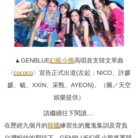
▲GENBLUE
幻藍小熊
高唱首支韓文單曲
〈
cococo
〉宣告正式出道(左起：NICO、許媛
媛、毓、XXIN、采甄、AYEON)。（圖／天空
娛樂提供）
請繼續往下閱讀….
在歷經九個月的
韓國
練習生的魔鬼集訓及背負
台灣粉絲的期待下，GENBLUE幻藍小熊進軍韓