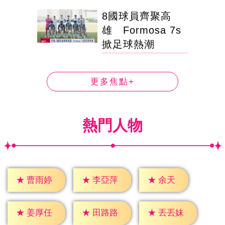
8國球員齊聚高
雄 Formosa 7s
掀足球熱潮
更多焦點+
熱門人物
★
余天
★
曹雨婷
★
李亞萍
★
姜厚任
★
田路路
★
丟丟妹