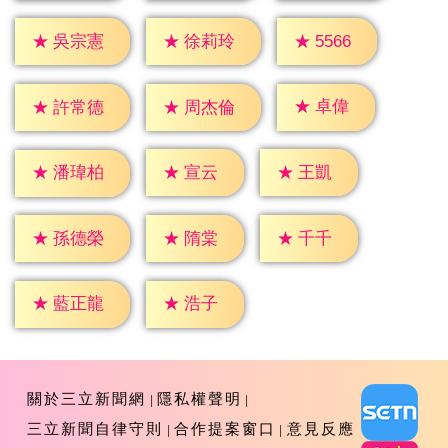
★
5566
★
吳宗憲
★
徐莉玲
★
卓偉
★
許常德
★
周杰倫
★
宣云
★
王凱
★
潘瑋柏
★
隋棠
★
千千
★
孫德榮
★
浩子
★
藍正龍
關於三立新聞網
隱私權聲明
三立新聞自律守則
合作提案窗口
意見反應