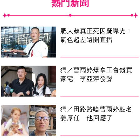
熱門新聞
肥大叔真正死因疑曝光！
氣色超差還開直播
獨／曹雨婷爆拿工會錢買
豪宅 李亞萍發聲
獨／田路路嗆曹雨婷點名
姜厚任 他回應了