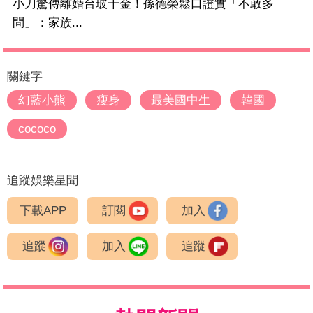
小刀驚傳離婚台玻千金！孫德榮鬆口證實「不敢多
問」：家族...
關鍵字
幻藍小熊
瘦身
最美國中生
韓國
cococo
追蹤娛樂星聞
下載APP
訂閱
加入
追蹤
加入
追蹤