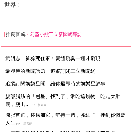
世界！
推薦圖輯
幻藍小熊三立新聞網專訪
黃明志二舅猝死住家！屍體發臭一週才發現
最即時的新聞話題 追蹤訂閱三立新聞網
追蹤訂閱娛樂星聞 給你最即時的娛樂星鮮事
腹部脂肪的「剋星」找到了，常吃這幾物，吃走大肚
囊，瘦出...
PR・新素簡
減肥首選，檸檬加它，堅持一週，腰細了，瘦到你懷疑
人生
PR・新素簡