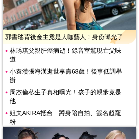
郭書瑤背後金主竟是大咖藝人！身份曝光了
林琇琪父親肝癌病逝！錄音室驚現亡父味
道
小秦漢張海漢逝世享壽68歲！後事低調舉
辦
周杰倫私生子真相曝光！孩子的親爹竟是
他
姐夫AKIRA抵台 蹲身陪自拍、簽名超寵
粉