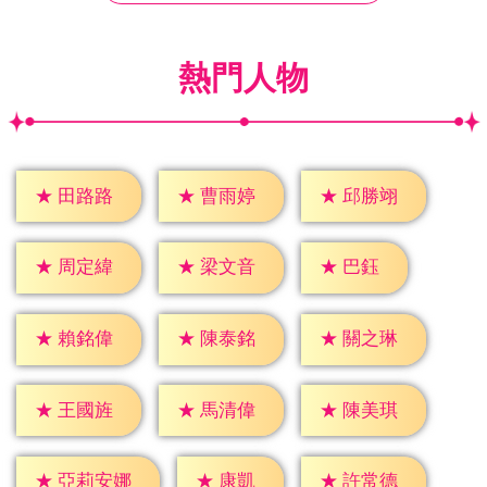
熱門人物
★
田路路
★
曹雨婷
★
邱勝翊
★
巴鈺
★
周定緯
★
梁文音
★
賴銘偉
★
陳泰銘
★
關之琳
★
王國旌
★
馬清偉
★
陳美琪
★
康凱
★
許常德
★
亞莉安娜