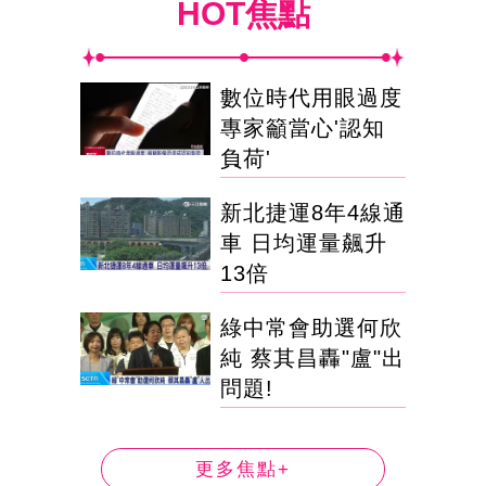
HOT焦點
數位時代用眼過度
專家籲當心'認知
負荷'
新北捷運8年4線通
車 日均運量飆升
13倍
綠中常會助選何欣
純 蔡其昌轟"盧"出
問題!
更多焦點+