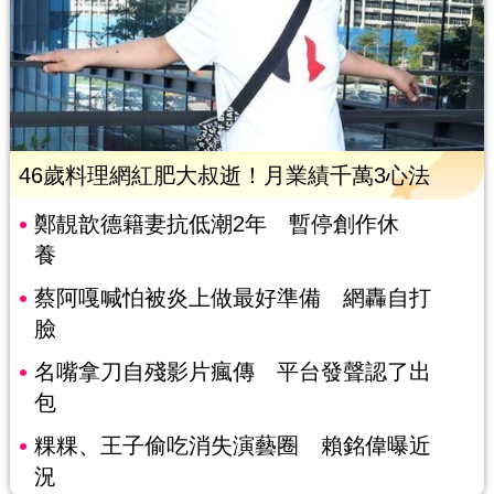
46歲料理網紅肥大叔逝！月業績千萬3心法
鄭靚歆德籍妻抗低潮2年 暫停創作休
養
蔡阿嘎喊怕被炎上做最好準備 網轟自打
臉
名嘴拿刀自殘影片瘋傳 平台發聲認了出
包
粿粿、王子偷吃消失演藝圈 賴銘偉曝近
況