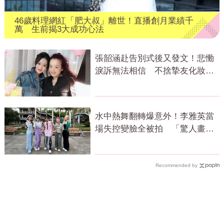
46歲料理網紅「肥大叔」離世！直播創月業績千
萬 生前揭3大成功心法
張韶涵赴告別式後又發文！悲慟
淚訴無法相信 不捨摯友化妝師
逝世
水中熱舞翻轉爆意外！李雅英當
場失控變臉全被拍 「驚人畫
面」曝光
Recommended by