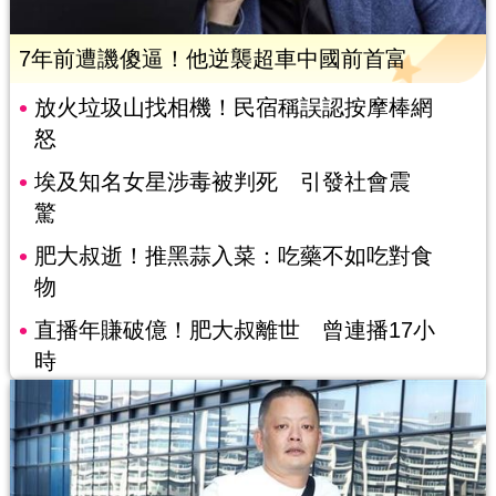
7年前遭譏傻逼！他逆襲超車中國前首富
放火垃圾山找相機！民宿稱誤認按摩棒網
怒
埃及知名女星涉毒被判死 引發社會震
驚
肥大叔逝！推黑蒜入菜：吃藥不如吃對食
物
直播年賺破億！肥大叔離世 曾連播17小
時