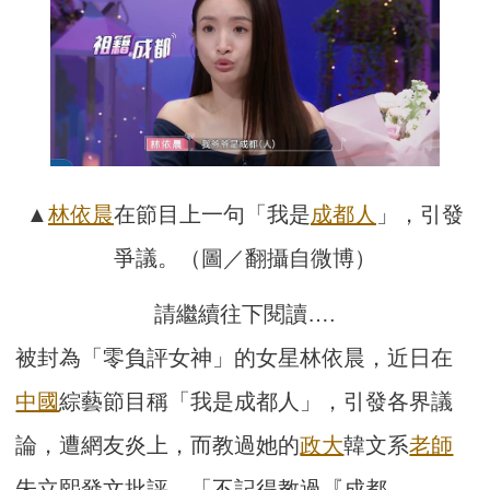
▲
林依晨
在節目上一句「我是
成都人
」，引發
爭議。（圖／翻攝自微博）
請繼續往下閱讀….
被封為「零負評女神」的女星林依晨，近日在
中國
綜藝節目稱「我是成都人」，引發各界議
論，遭網友炎上，而教過她的
政大
韓文系
老師
朱立熙發文批評，「不記得教過『成都