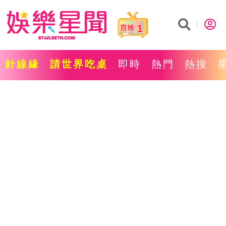
1
針線緣
請世界吃桌
即時
熱門
熱搜