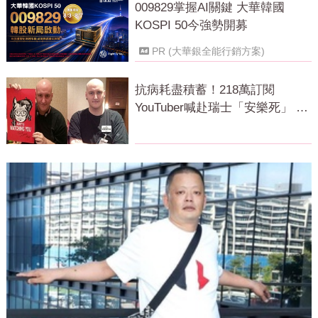
009829掌握AI關鍵 大華韓國
KOSPI 50今強勢開募
PR (大華銀全能行銷方案)
抗病耗盡積蓄！218萬訂閱
YouTuber喊赴瑞士「安樂死」 上
萬網急關切