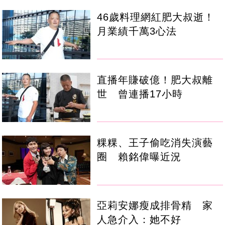
46歲料理網紅肥大叔逝！
月業績千萬3心法
直播年賺破億！肥大叔離
世 曾連播17小時
粿粿、王子偷吃消失演藝
圈 賴銘偉曝近況
亞莉安娜瘦成排骨精 家
人急介入：她不好