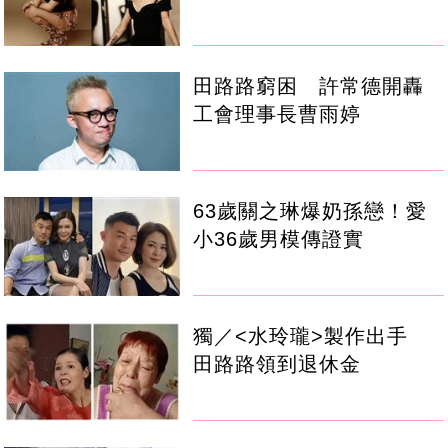
田路路窮困 許常德開轟
工會理事長曹雨婷
63歲關之琳爆奶孫戀！愛
小36歲男模傳證實
獨／<水玲瓏>製作出手
田路路領到退休金