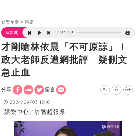
娛樂星聞
娛樂
0:00
0:00
聽新聞
才剛嗆林依晨「不可原諒」！
政大老師反遭網批評 疑刪文
急止血
A-
A
A+
分享
留言
2024/09/03 12:10
娛樂中心／許智超報導