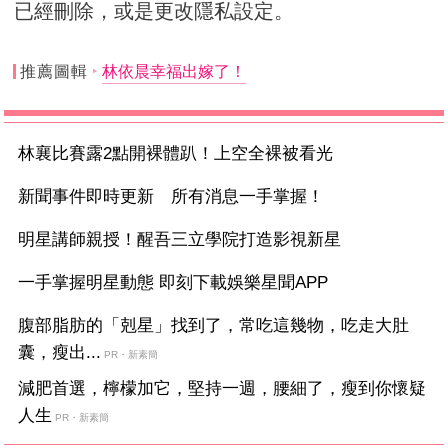
已經刪除，或是更改隱私設定。
推薦圖輯
林依晨幸福出嫁了！
林襄比賽露2點開裸體趴！上空全裸被看光
新聞事件即時更新 所有消息一手掌握！
明星講師親授！醒吾三立學院打造影視新星
一手掌握明星動態 即刻下載娛樂星聞APP
腹部脂肪的「剋星」找到了，常吃這幾物，吃走大肚
囊，瘦出...
PR・新素簡
減肥首選，檸檬加它，堅持一週，腰細了，瘦到你懷疑
人生
PR・新素簡