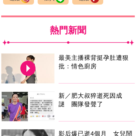
熱門新聞
最美主播裸背挺孕肚遭狠
批：情色廚房
新／肥大叔猝逝死因成
謎 團隊發聲了
影后爆已逝4個月 女兒鬧