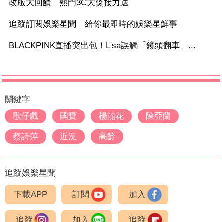
改版大回饋 熱門3C大獎接力送
追蹤訂閱娛樂星聞 給你最即時的娛樂星鮮事
BLACKPINK直播突出包！Lisa誤觸「鏡頭翻車」...
關鍵字
歌仔戲
國寶
楊麗花
陳亞蘭
蔡詩萍
近況
高齡
追蹤娛樂星聞
下載APP
訂閱
加入
追蹤
加入
追蹤