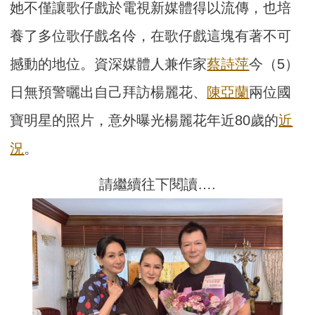
她不僅讓歌仔戲於電視新媒體得以流傳，也培
養了多位歌仔戲名伶，在歌仔戲這塊有著不可
撼動的地位。資深媒體人兼作家
蔡詩萍
今（5）
日無預警曬出自己拜訪楊麗花、
陳亞蘭
兩位國
寶明星的照片，意外曝光楊麗花年近80歲的
近
況
。
請繼續往下閱讀….