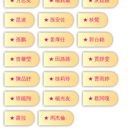
★
方志友
★
楊銘威
★
灰姑娘
★
昆凌
★
狄鶯
★
孫安佐
★
孫鵬
★
姜厚任
★
郭台銘
★
曾馨瑩
★
田路路
★
賈靜雯
★
陳品妤
★
徐莉玲
★
曹雨婷
★
班鐵翔
★
楊光友
★
蔡阿嘎
★
蘿拉
★
周杰倫