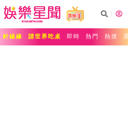
1
針線緣
請世界吃桌
即時
熱門
熱搜