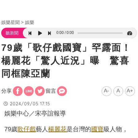
娛樂星聞
娛樂
0:00
0:00
聽新聞
79歲「歌仔戲國寶」罕露面！
楊麗花「驚人近況」曝 驚喜
同框陳亞蘭
A-
A
A+
分享
留言
2024/09/05 17:15
娛樂中心／宋亭誼報導
79歲
歌仔戲
藝人
楊麗花
是台灣的
國寶
級人物，