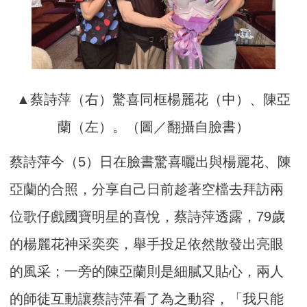
▲蔡詩萍（右）驚喜同框楊麗花（中）、陳亞
蘭（左）。（圖／翻攝自臉書）
蔡詩萍今（5）日在臉書驚喜曬出與楊麗花、陳
亞蘭的合照，分享自己日前趁著空檔去拜訪兩
位歌仔戲國寶明星的喜悅，蔡詩萍透露，79歲
的楊麗花神采奕奕，舉手投足依然散發出亮眼
的風采；一旁的陳亞蘭則是細膩又貼心，兩人
的師徒互動讓蔡詩萍看了為之動容，「我只能