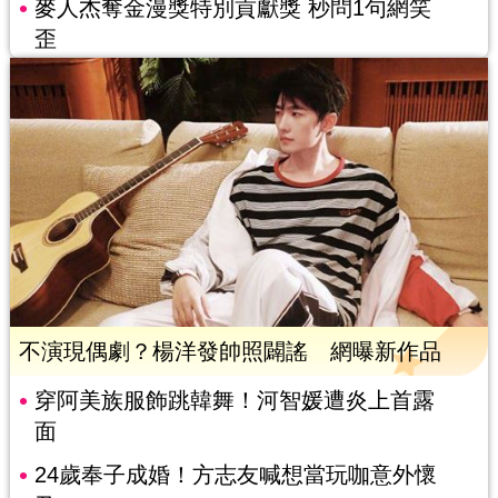
麥人杰奪金漫獎特別貢獻獎 秒問1句網笑
歪
不演現偶劇？楊洋發帥照闢謠 網曝新作品
穿阿美族服飾跳韓舞！河智媛遭炎上首露
面
24歲奉子成婚！方志友喊想當玩咖意外懷