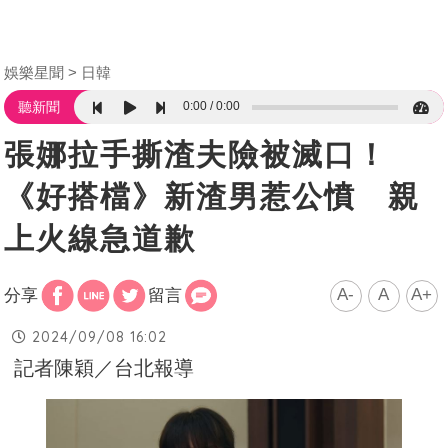
娛樂星聞
日韓
0:00
0:00
聽新聞
張娜拉手撕渣夫險被滅口！
《好搭檔》新渣男惹公憤 親
上火線急道歉
A-
A
A+
分享
留言
2024/09/08 16:02
記者陳穎／台北報導