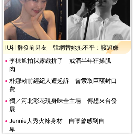
IU社群發前男友 韓網替她抱不平：該避嫌
李棟旭拍裸露戲拚了 戒酒半年狂操肌
肉
朴娜勑前經紀人遭起訴 曾索取巨額封口
費
獨／河北彩花現身味全主場 傳想來台發
展
Jennie大秀火辣身材 自曝曾感到自
卑