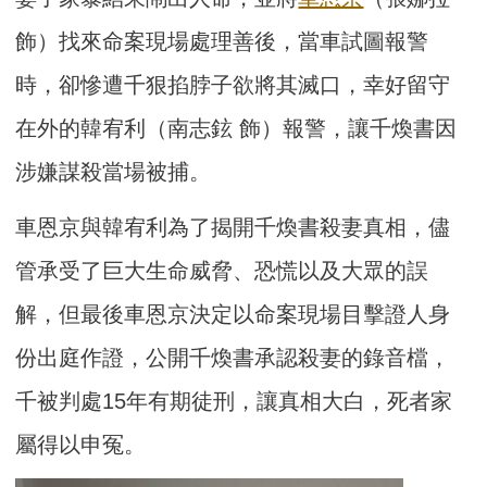
飾）找來命案現場處理善後，當車試圖報警
時，卻慘遭千狠掐脖子欲將其滅口，幸好留守
在外的韓宥利（南志鉉 飾）報警，讓千煥書因
涉嫌謀殺當場被捕。
車恩京與韓宥利為了揭開千煥書殺妻真相，儘
管承受了巨大生命威脅、恐慌以及大眾的誤
解，但最後車恩京決定以命案現場目擊證人身
份出庭作證，公開千煥書承認殺妻的錄音檔，
千被判處15年有期徒刑，讓真相大白，死者家
屬得以申冤。