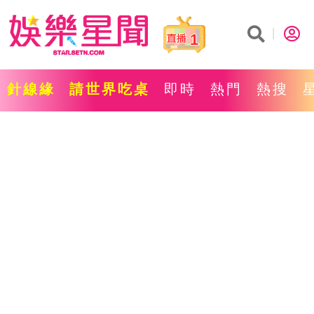
1
針線緣
請世界吃桌
即時
熱門
熱搜