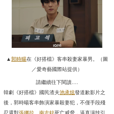
▲
郭時暘
在《好搭檔》客串殺妻家暴男。（圖
／愛奇藝國際站提供）
請繼續往下閱讀….
韓劇《好搭檔》國民渣夫
池承炫
發道歉影片之
後，郭時暘客串飾演家暴殺妻犯，不僅手段殘
忍還對
張娜拉
、
南志鉉
死亡威脅，逼真演技引