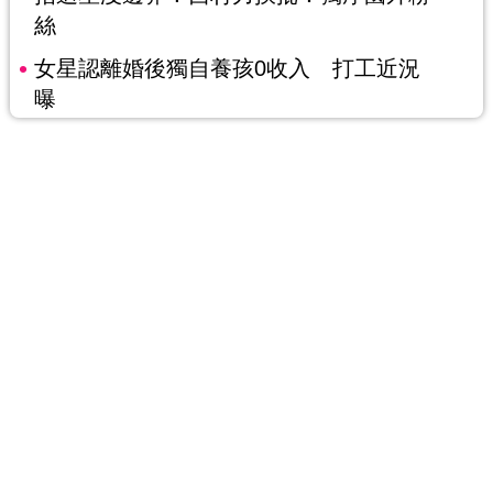
絲
女星認離婚後獨自養孩0收入 打工近況
曝