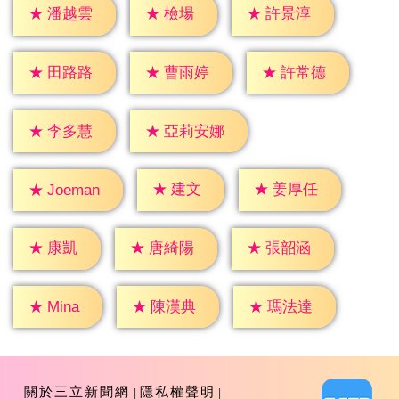
★
檢場
★
潘越雲
★
許景淳
★
田路路
★
曹雨婷
★
許常德
★
李多慧
★
亞莉安娜
★
建文
★
姜厚任
★
Joeman
★
康凱
★
唐綺陽
★
張韶涵
★
Mina
★
陳漢典
★
瑪法達
關於三立新聞網
隱私權聲明