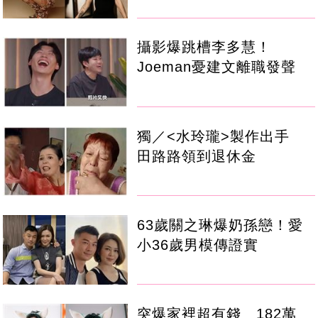
攝影爆跳槽李多慧！
Joeman憂建文離職發聲
獨／<水玲瓏>製作出手
田路路領到退休金
63歲關之琳爆奶孫戀！愛
小36歲男模傳證實
突爆家裡超有錢 182萬