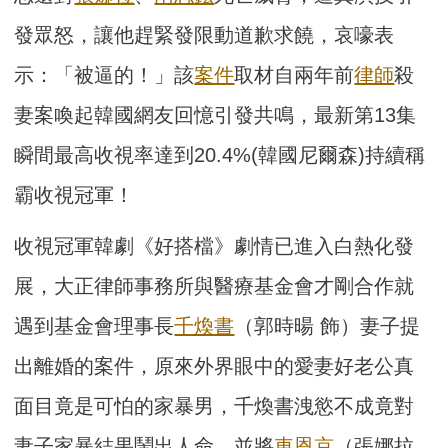
發眾怒，讓他趕緊發限動道歉求饒，哀嚎表
示：「被逼的！」該
案件
取材自兩年前
律師
殺
妻案喚起韓國網友回憶引發共鳴，最新第13集
瞬間最高收視率達到20.4%(韓國尼爾森)持續稱
霸收視冠軍！
收視冠軍韓劇《好搭檔》劇情已進入白熱化發
展，大正律師事務所與醫療基金會才剛合作就
遇到基金會理事長
千煥書
（郭時暘 飾）妻子提
出離婚的案件，原來外界眼中的愛妻好老公真
面目竟是可怕的家暴男，千煥書洩慾不成竟對
妻子家暴結果鬧出人命，並將
車恩京
（張娜拉