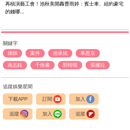
再槓演藝工會！池秋美開轟曹雨婷：賓士車、紐約豪宅
的錢哪...
關鍵字
律師
案件
池承炫
車恩京
南志鉉
千煥書
郭時暘
張娜拉
追蹤娛樂星聞
下載APP
訂閱
加入
追蹤
加入
追蹤