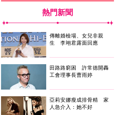
熱門新聞
傳離婚檢場、女兒非親
生 李翊君露面回應
田路路窮困 許常德開轟
工會理事長曹雨婷
亞莉安娜瘦成排骨精 家
人急介入：她不好