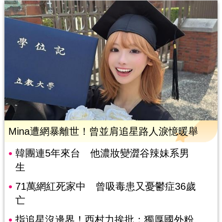
Mina遭網暴離世！曾並肩追星路人淚憶暖舉
韓團連5年來台 他濃妝變澀谷辣妹系男
生
71萬網紅死家中 曾吸毒患又憂鬱症36歲
亡
指追星沒邊界！西村力挨批：獨厚國外粉