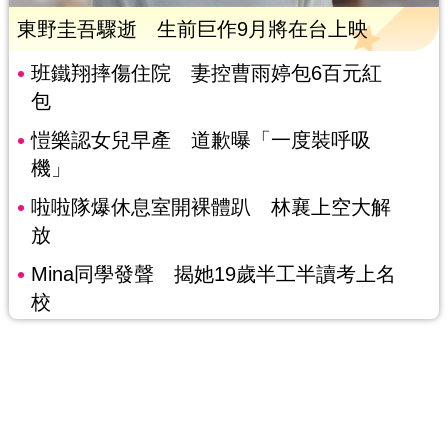
東野圭吾驟逝 生前巨作9月將在台上映
班鐵翔摔傷住院 妻控曹雨婷包6百元紅
包
愷樂認女兒早產 道歉曝「一度裝呼吸
機」
啦啦隊爆休息室開裸體趴 林襄上空大解
放
Mina同學發聲 揭她19歲半工半讀考上名
校