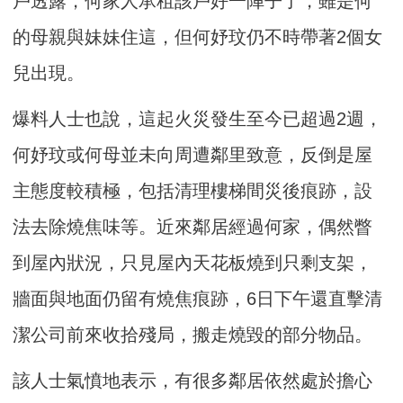
戶透露，何家人承租該戶好一陣子了，雖是何
的母親與妹妹住這，但何妤玟仍不時帶著2個女
兒出現。
爆料人士也說，這起火災發生至今已超過2週，
何妤玟或何母並未向周遭鄰里致意，反倒是屋
主態度較積極，包括清理樓梯間災後痕跡，設
法去除燒焦味等。近來鄰居經過何家，偶然瞥
到屋內狀況，只見屋內天花板燒到只剩支架，
牆面與地面仍留有燒焦痕跡，6日下午還直擊清
潔公司前來收拾殘局，搬走燒毀的部分物品。
該人士氣憤地表示，有很多鄰居依然處於擔心