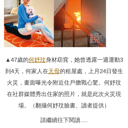
▲47歲的
何妤玟
身材窈窕，她曾透露一週運動3
到4天，何家人在
天母
的租屋處，上月24日發生
火災，畫面曝光令附近住戶膽戰心驚。何妤玟
在社群媒體秀出住家的照片，就是此次火災現
場。（翻攝何妤玟臉書、讀者提供）
請繼續往下閱讀….