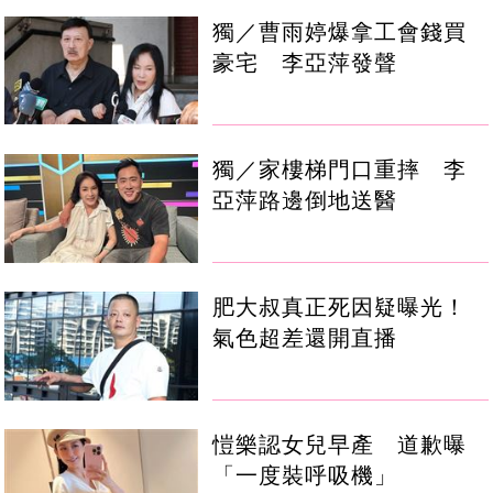
獨／曹雨婷爆拿工會錢買
豪宅 李亞萍發聲
獨／家樓梯門口重摔 李
亞萍路邊倒地送醫
肥大叔真正死因疑曝光！
氣色超差還開直播
愷樂認女兒早產 道歉曝
「一度裝呼吸機」