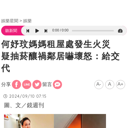
娛樂星聞
娛樂
0:00
0:00
聽新聞
何妤玟媽媽租屋處發生火災
疑抽菸釀禍鄰居嚇壞怒：給交
代
A-
A
A+
分享
留言
2024/09/10 07:15
圖、文／鏡週刊