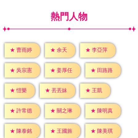
熱門人物
★
余天
★
曹雨婷
★
李亞萍
★
吳宗憲
★
姜厚任
★
田路路
★
愷樂
★
王凱
★
丟丟妹
★
許常德
★
關之琳
★
陳明真
★
陳泰銘
★
王國旌
★
陳美琪