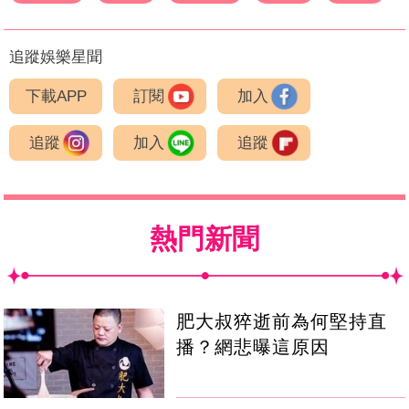
追蹤娛樂星聞
下載APP
訂閱
加入
追蹤
加入
追蹤
熱門新聞
肥大叔猝逝前為何堅持直
播？網悲曝這原因