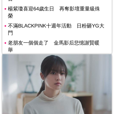
楊紫瓊喜迎64歲生日 再奪影壇重量級殊
榮
不滿BLACKPINK十週年活動 日粉砸YG大
門
老朋友一個個走了 金馬影后悲憶謝賢暖
舉