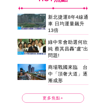
新北捷運8年4線通
車 日均運量飆升
13倍
綠中常會助選何欣
純 蔡其昌轟"盧"出
問題!
商場戰國來臨 台
中「頂奢大道」逐
漸成形
更多焦點+