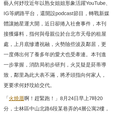
藝人何妤玟近年以熟女姐姐形象活躍YouTube、
IG等網路平台，還開設podcast節目，轉戰新媒
體讓她星運大開，近日卻捲入社會事件，本刊
接獲爆料，指何與母親位於台北市天母的租屋
處，上月底慘遭祝融，火勢險些波及鄰居，更
一度傳出何了養多年的愛犬也受牽連。本刊進
一步掌握，消防局初步研判，火災疑是菸蒂導
致，鄰里為此大表不滿，將矛頭指向何家人，
更要求何妤玟給交代。
「
火燒厝
啊！趕緊跑！」8月24日早上7時20
分，士林區中山北路6段某巷弄的4層公寓2樓，