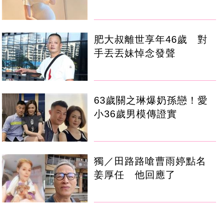
肥大叔離世享年46歲 對
手丟丟妹悼念發聲
63歲關之琳爆奶孫戀！愛
小36歲男模傳證實
獨／田路路嗆曹雨婷點名
姜厚任 他回應了