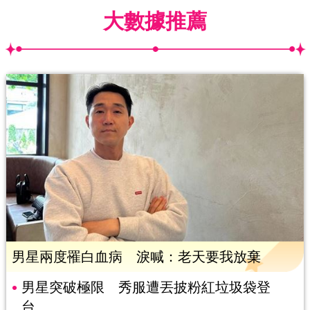
大數據推薦
男星兩度罹白血病 淚喊：老天要我放棄
男星突破極限 秀服遭丟披粉紅垃圾袋登
台