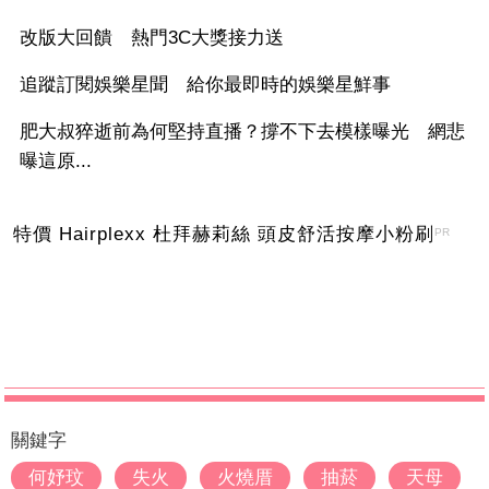
改版大回饋 熱門3C大獎接力送
追蹤訂閱娛樂星聞 給你最即時的娛樂星鮮事
肥大叔猝逝前為何堅持直播？撐不下去模樣曝光 網悲
曝這原...
特價 Hairplexx 杜拜赫莉絲 頭皮舒活按摩小粉刷
PR
關鍵字
何妤玟
失火
火燒厝
抽菸
天母