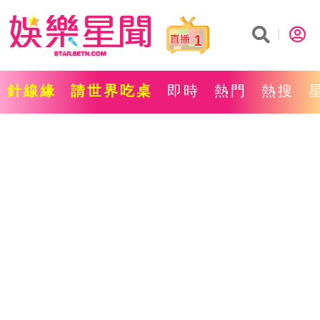
1
針線緣
請世界吃桌
即時
熱門
熱搜