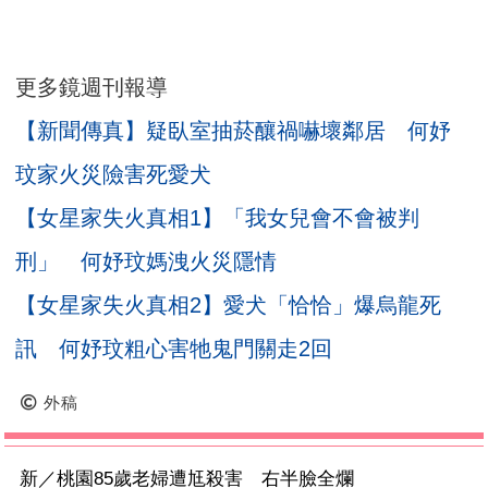
更多鏡週刊報導
【新聞傳真】疑臥室抽菸釀禍嚇壞鄰居 何妤
玟家火災險害死愛犬
【女星家失火真相1】「我女兒會不會被判
刑」 何妤玟媽洩火災隱情
【女星家失火真相2】愛犬「恰恰」爆烏龍死
訊 何妤玟粗心害牠鬼門關走2回
外稿
新／桃園85歲老婦遭尪殺害 右半臉全爛