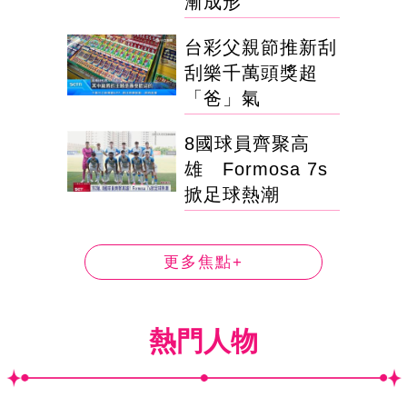
漸成形
台彩父親節推新刮
刮樂千萬頭獎超
「爸」氣
8國球員齊聚高
雄 Formosa 7s
掀足球熱潮
更多焦點+
熱門人物