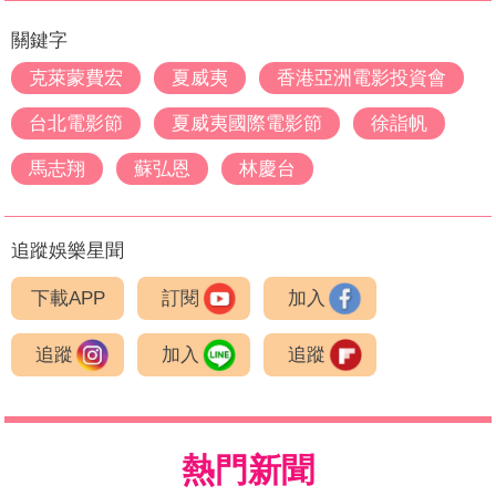
關鍵字
克萊蒙費宏
夏威夷
香港亞洲電影投資會
台北電影節
夏威夷國際電影節
徐詣帆
馬志翔
蘇弘恩
林慶台
追蹤娛樂星聞
下載APP
訂閱
加入
追蹤
加入
追蹤
熱門新聞