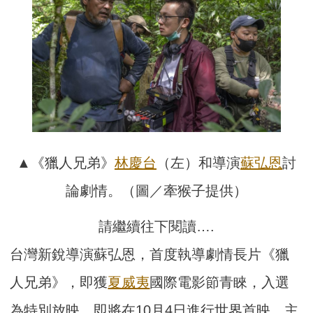
▲《獵人兄弟》
林慶台
（左）和導演
蘇弘恩
討
論劇情。（圖／牽猴子提供）
請繼續往下閱讀….
台灣新銳導演蘇弘恩，首度執導劇情長片《獵
人兄弟》，即獲
夏威夷
國際電影節青睞，入選
為特別放映，即將在10月4日進行世界首映。主