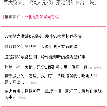
巨大謎團。《獵人兄弟》預定明年在台上映。
推薦圖輯
台北電影節星光背板
63歲關之琳爆奶孫戀！愛小36歲男模傳證實
最即時的新聞話題 追蹤訂閱三立新聞網
追蹤訂閱娛樂星聞 給你最即時的娛樂星鮮事
肚腩一抓一大把，只需1個雞蛋，用一個瘦一個
PR・新素簡
腹部脂肪的「剋星」找到了，常吃這幾物，吃走大肚
囊，瘦出...
PR・新素簡
減肥首選，檸檬加它，堅持一週，腰細了，瘦到你懷疑
人生
PR・新素簡