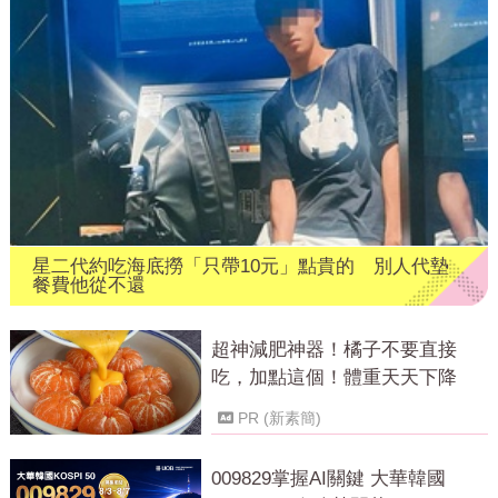
星二代約吃海底撈「只帶10元」點貴的 別人代墊
餐費他從不還
超神減肥神器！橘子不要直接
吃，加點這個！體重天天下降
PR (新素簡)
009829掌握AI關鍵 大華韓國