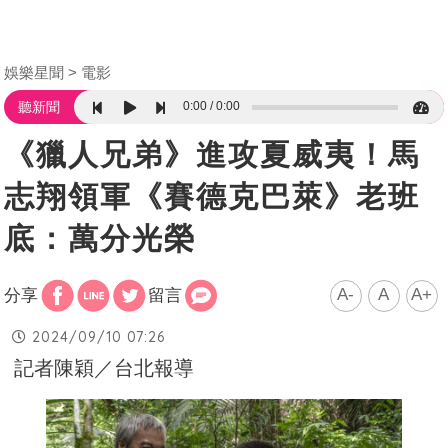
娛樂星聞
電影
0:00
0:00
聽新聞
《獵人兄弟》進攻夏威夷！馬
志翔領軍《賽德克巴萊》老班
底：萬分光榮
A-
A
A+
分享
留言
2024/09/10 07:26
記者陳穎／台北報導