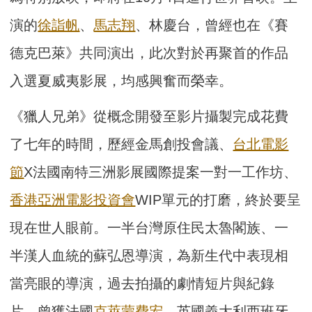
演的
徐詣帆
、
馬志翔
、林慶台，曾經也在《賽
德克巴萊》共同演出，此次對於再聚首的作品
入選夏威夷影展，均感興奮而榮幸。
《獵人兄弟》從概念開發至影片攝製完成花費
了七年的時間，歷經金馬創投會議、
台北電影
節
X法國南特三洲影展國際提案一對一工作坊、
香港亞洲電影投資會
WIP單元的打磨，終於要呈
現在世人眼前。一半台灣原住民太魯閣族、一
半漢人血統的蘇弘恩導演，為新生代中表現相
當亮眼的導演，過去拍攝的劇情短片與紀錄
片，曾獲法國
克萊蒙費宏
、英國義大利西班牙