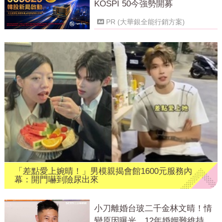
KOSPI 50今強勢開募
PR (大華銀全能行銷方案)
「差點愛上婉晴！」男模親揭會館1600元服務內
幕：開門嚇到險尿出來
小刀離婚台玻二千金林文晴！情
變原因曝光 12年婚姻難維持已