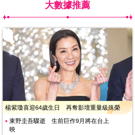
大數據推薦
楊紫瓊喜迎64歲生日 再奪影壇重量級殊榮
東野圭吾驟逝 生前巨作9月將在台上
映