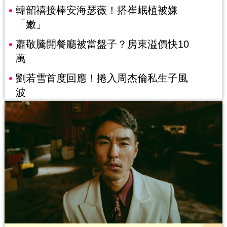
韓韶禧接棒安海瑟薇！搭崔岷植被嫌
「嫩」
蕭敬騰開餐廳被當盤子？房東溢價快10
萬
劉若雪首度回應！捲入周杰倫私生子風
波