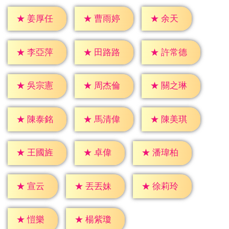
★
余天
★
姜厚任
★
曹雨婷
★
李亞萍
★
田路路
★
許常德
★
吳宗憲
★
周杰倫
★
關之琳
★
陳泰銘
★
馬清偉
★
陳美琪
★
卓偉
★
王國旌
★
潘瑋柏
★
宣云
★
丟丟妹
★
徐莉玲
★
愷樂
★
楊紫瓊