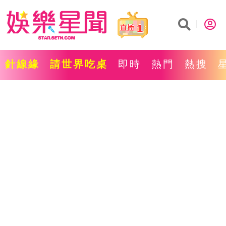
1
針線緣
請世界吃桌
即時
熱門
熱搜