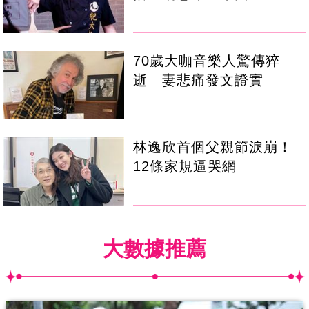
70歲大咖音樂人驚傳猝
逝 妻悲痛發文證實
林逸欣首個父親節淚崩！
12條家規逼哭網
大數據推薦