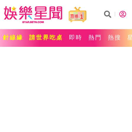
1
針線緣
請世界吃桌
即時
熱門
熱搜