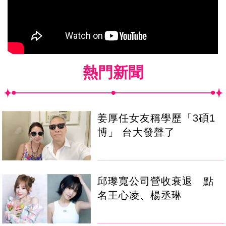
熱門新聞
姜厚任女友稱學歷「3碩1
博」 台大發聲了
邱瓈寬公司營收衰退 點
名王心凌、楊丞琳