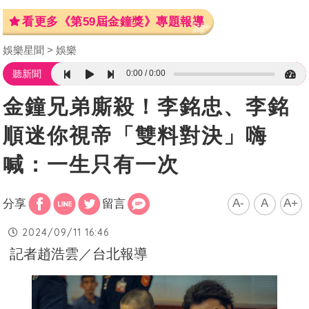
看更多《第59屆金鐘獎》專題報導
娛樂星聞
娛樂
0:00
0:00
聽新聞
金鐘兄弟廝殺！李銘忠、李銘
順迷你視帝「雙料對決」嗨
喊：一生只有一次
A-
A
A+
分享
留言
2024/09/11 16:46
記者趙浩雲／台北報導