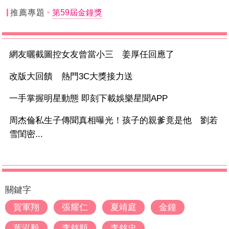
推薦專題
第59屆金鐘獎
網友曬截圖控女友曾當小三 姜厚任回應了
改版大回饋 熱門3C大獎接力送
一手掌握明星動態 即刻下載娛樂星聞APP
周杰倫私生子傳聞真相曝光！孩子的親爹竟是他 劉若
雪閨密...
關鍵字
賀軍翔
張耀仁
夏靖庭
金鐘
葉泓毅
李銘順
李銘忠