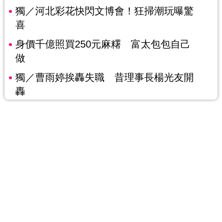
獨／河北彩花快閃文博會！狂掃潮玩曝驚
喜
身價千億照買250元麻糬 富太包包自己
做
獨／曹雨婷挨轟失職 昔理事長楊光友開
轟