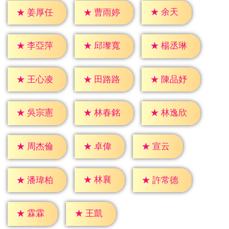
★
余天
★
姜厚任
★
曹雨婷
★
李亞萍
★
邱瓈寬
★
楊丞琳
★
王心凌
★
田路路
★
陳品妤
★
吳宗憲
★
林春銘
★
林逸欣
★
卓偉
★
宣云
★
周杰倫
★
林襄
★
潘瑋柏
★
許常德
★
霖霖
★
王凱