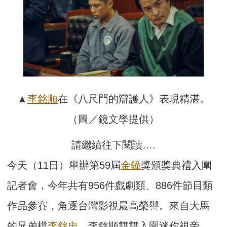
▲
李銘順
在《八尺門的辯護人》表現精湛。
（圖／鏡文學提供）
請繼續往下閱讀….
今天（11日）舉辦第59屆
金鐘
獎頒獎典禮入圍
記者會，今年共有956件戲劇類、886件節目類
作品參賽，角逐台灣影視最高榮譽。來自大馬
的兄弟檔
李銘忠
、李銘順雙雙入圍迷你視帝，