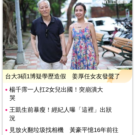
台大3碩1博疑學歷造假 姜厚任女友發聲了
楊千霈一人扛2女兒出國！突崩潰大
哭
王凱生前暴瘦！經紀人曝「這裡」出狀
況
見放火翻垃圾找相機 黃豪平憶16年前往