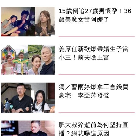
15歲倒追27歲男懷孕！36
歲美魔女當阿嬤了
姜厚任新歡爆帶婚生子當
小三！前夫嗆正宮
獨／曹雨婷爆拿工會錢買
豪宅 李亞萍發聲
肥大叔猝逝前為何堅持直
播？網悲曝這原因