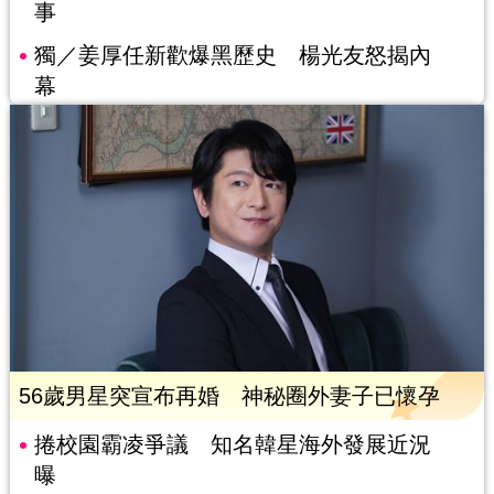
事
獨／姜厚任新歡爆黑歷史 楊光友怒揭內
幕
56歲男星突宣布再婚 神秘圈外妻子已懷孕
捲校園霸凌爭議 知名韓星海外發展近況
曝