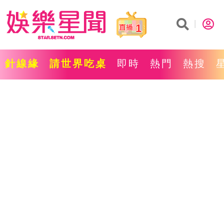
1
針線緣
請世界吃桌
即時
熱門
熱搜