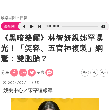
娛樂星聞
日韓
0:00
0:00
聽新聞
《黑暗榮耀》林智妍親姊罕曝
光！「笑容、五官神複製」網
驚：雙胞胎？
A-
A
A+
分享
留言
2024/09/11 16:55
娛樂中心／宋亭誼報導