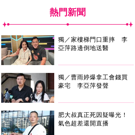
熱門新聞
獨／家樓梯門口重摔 李
亞萍路邊倒地送醫
獨／曹雨婷爆拿工會錢買
豪宅 李亞萍發聲
肥大叔真正死因疑曝光！
氣色超差還開直播