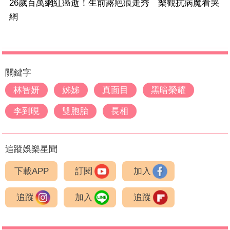
26歲百萬網紅癌逝！生前露疤痕走秀 樂觀抗病魔看哭
網
關鍵字
林智妍
姊姊
真面目
黑暗榮耀
李到晛
雙胞胎
長相
追蹤娛樂星聞
下載APP
訂閱
加入
追蹤
加入
追蹤