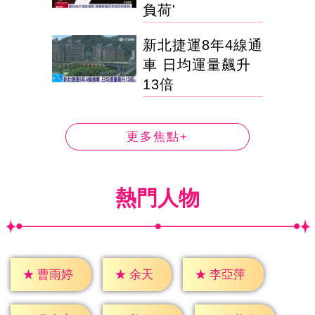
負荷'
新北捷運8年4線通
車 日均運量飆升
13倍
更多焦點+
熱門人物
★
余天
★
曹雨婷
★
李亞萍