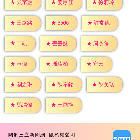
★
吳宗憲
★
姜厚任
★
徐莉玲
★
5566
★
田路路
★
許常德
★
王凱
★
丟丟妹
★
周杰倫
★
卓偉
★
宣云
★
潘瑋柏
★
關之琳
★
陳泰銘
★
陳美琪
★
馬清偉
★
王國旌
關於三立新聞網
隱私權聲明