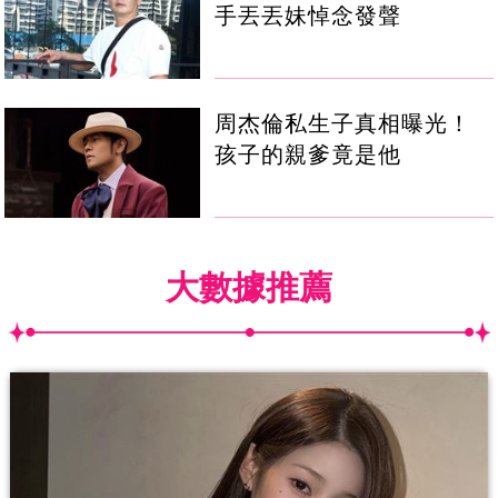
手丟丟妹悼念發聲
周杰倫私生子真相曝光！
孩子的親爹竟是他
大數據推薦