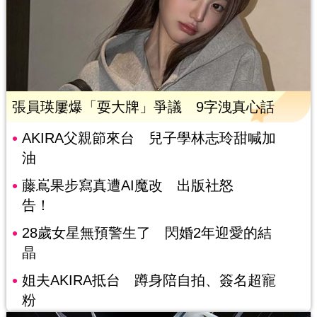
張員瑛屢爆「耍大牌」爭議 9字洩真心話
AKIRA父親節來台 兒子學林志玲甜喊加
油
藤嶌果步寫真遭AI魔改 出版社怒
告！
28歲女星無預警生了 閃婚2年迎愛的結
晶
姐夫AKIRA抵台 蹲身陪自拍、簽名超寵
粉