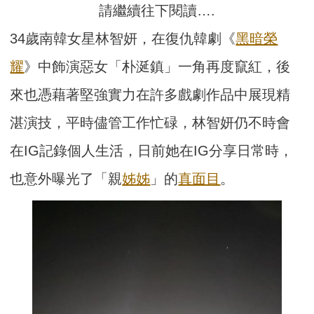
請繼續往下閱讀….
34歲南韓女星林智妍，在復仇韓劇《
黑暗榮
耀
》中飾演惡女「朴涎鎮」一角再度竄紅，後
來也憑藉著堅強實力在許多戲劇作品中展現精
湛演技，平時儘管工作忙碌，林智妍仍不時會
在IG記錄個人生活，日前她在IG分享日常時，
也意外曝光了「親
姊姊
」的
真面目
。