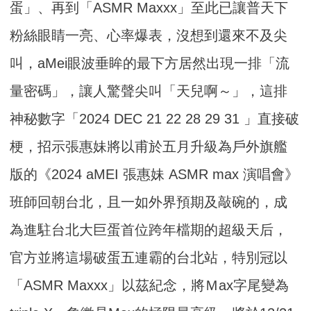
蛋」、再到「A
SMR Maxxx」至此已讓普天下
粉絲眼睛一亮、心率爆表，
沒想到還來不及尖
叫，aMei眼波垂眸的最下方居然出現一排「
流
量密碼」，讓人驚聲尖叫「天兒啊～」，這排
神秘數字「2024 DEC 21 22 28 29 31 」直接破
梗，招示張惠妹將以甫於五月升級為戶外旗艦
版的《202
4 aMEI 張惠妹 ASMR max 演唱會》
班師回朝台北，且一如外界預期及敲碗的，
成
為進駐台北大巨蛋首位跨年檔期的超級天后，
官方並將這場破蛋五連霸的台北站，特別冠以
「ASMR Maxxx」以茲紀念，將Ｍax字尾變為