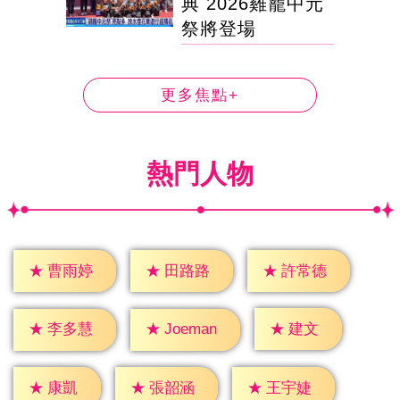
典 2026雞籠中元
祭將登場
更多焦點+
熱門人物
★
曹雨婷
★
田路路
★
許常德
★
建文
★
李多慧
★
Joeman
★
康凱
★
張韶涵
★
王宇婕