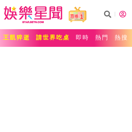
1
王凱猝逝
請世界吃桌
即時
熱門
熱搜