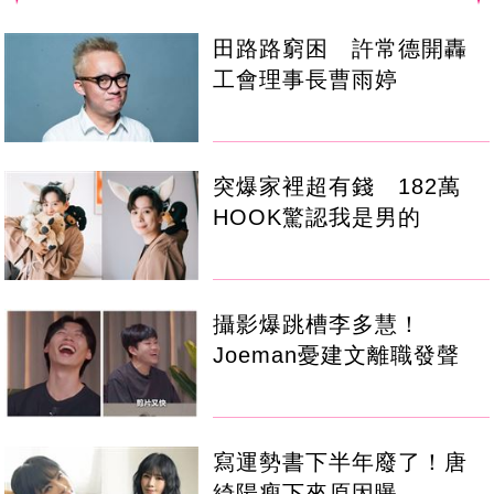
田路路窮困 許常德開轟
工會理事長曹雨婷
突爆家裡超有錢 182萬
HOOK驚認我是男的
攝影爆跳槽李多慧！
Joeman憂建文離職發聲
寫運勢書下半年廢了！唐
綺陽瘦下來原因曝