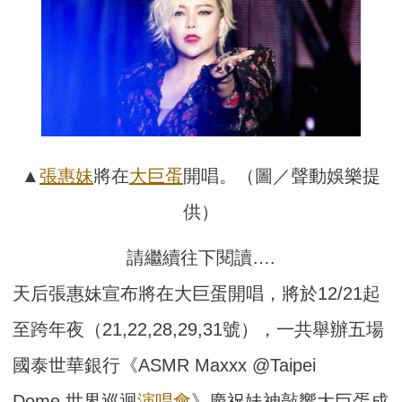
▲
張惠妹
將在
大巨蛋
開唱。（圖／聲動娛樂提
供）
請繼續往下閱讀….
天后張惠妹宣布將在大巨蛋開唱，將於12/21起
至跨年夜（21,22,28,29,31號），
一共舉辦五場
國泰世華銀行《ASMR Maxxx @Taipei
Dome 世界巡迴
演唱會
》慶祝妹神敲響大巨蛋成