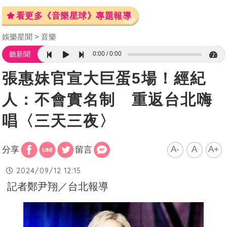
看更多《音樂星球》專題報導
娛樂星聞
音樂
0:00
0:00
聽新聞
張惠妹官宣大巨蛋5場！經紀
人：不會實名制 重返台北嗨
唱〈三天三夜〉
A-
A
A+
分享
留言
2024/09/12 12:15
記者鄭尹翔／台北報導