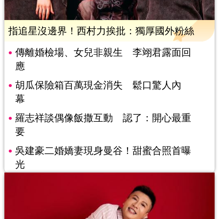
指追星沒邊界！西村力挨批：獨厚國外粉絲
傳離婚檢場、女兒非親生 李翊君露面回
應
胡瓜保險箱百萬現金消失 鬆口驚人內
幕
羅志祥談偶像飯撒互動 認了：開心最重
要
吳建豪二婚嬌妻現身曼谷！甜蜜合照首曝
光