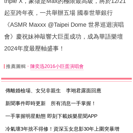
triple X，象徵是Max的極限最高級，將於12/21
起至跨年夜，
一共舉辦五場 國泰世華銀行
《ASMR Maxxx @Taipei Dome 世界巡迴演唱
會》慶祝妹神敲響大巨蛋成功，成為華語樂壇
2024
年度最壓軸盛事！
推薦圖輯
陳奕迅2016小巨蛋演唱會
傳離婚檢場、女兒非親生 李翊君露面回應
新聞事件即時更新 所有消息一手掌握！
一手掌握明星動態 即刻下載娛樂星聞APP
冷氣壞3年捨不得修！資深玉女息影30年上圍突暴增