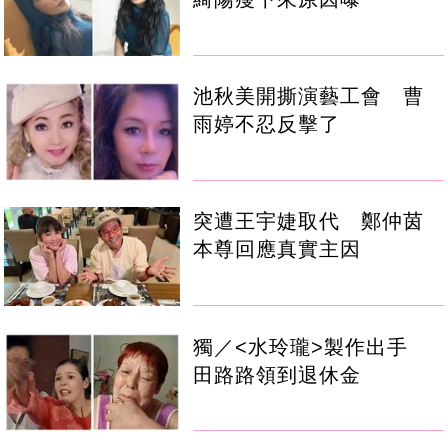
池秋美開撕演藝工會 曹
雨婷不忍反擊了
突遭王宇婕取代 鄭仲茵
本尊回應真實主因
獨／<水玲瓏>製作出手
田路路領到退休金