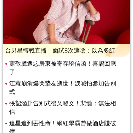
台男星轉戰直播 面試8次遭嗆：以為多紅
蕭敬騰遇惡房東被寄存證信函！喜鵲回應
了
江蕙崩潰爆哭摯友逝世！淚喊怕參加告別
式
張韶涵赴告別式後又發文！悲慟：無法相
信
追星追到丟性命！網紅學霸曾做酒店賺破
億