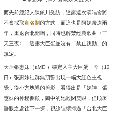
而先前經紀人陳鎮川受訪，透露這次演唱會將
不會採取
實名制
的方式，而這也是阿妹睽違兩
年，重返台北開唱，同時也解禁經典歌曲〈三
天三夜〉，透露大巨蛋並沒有「禁止跳動」的
規定。
天后張惠妹（aMEI）確定入主大巨蛋，今（12
日）
張惠妹社群無預警出現一幅大紅色主視
覺，從小方塊裡的剪影，
看得出是「妹神」張
惠妹的神秘側顏，圖中的她輕閉雙眼，
但順著
垂眼之處往下一探，視線陸續掃過「台北大巨