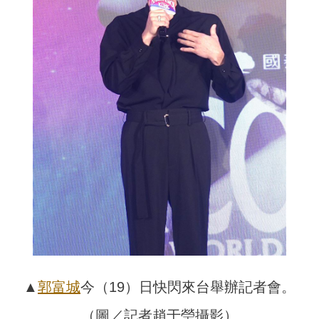
▲
郭富城
今（19）日快閃來台舉辦記者會。
（圖／記者趙于瑩攝影）