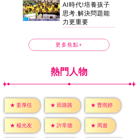
AI時代!培養孩子
思考.解決問題能
力更重要
更多焦點+
熱門人物
★
姜厚任
★
田路路
★
曹雨婷
★
周遊
★
楊光友
★
許常德