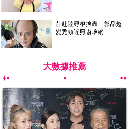
昔赴陸尋根挨轟 郭品超
變禿頭近照嚇壞網
大數據推薦