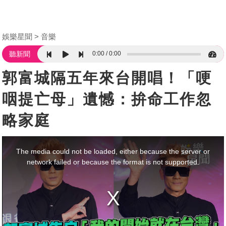
娛樂星聞
音樂
0:00
0:00
聽新聞
郭富城隔五年來台開唱！「哽
咽提亡母」遺憾：拚命工作忽
略家庭
This
is
a
The media could not be loaded, either because the server or
modal
window.
network failed or because the format is not supported.