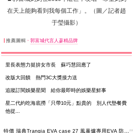
在天上能夠看到我每個工作」。（圖／記者趙
于瑩攝影）
推薦圖輯
郭富城代言人蔘精品牌
里長表態力挺拚女市長 蘇巧慧回應了
改版大回饋 熱門3C大獎接力送
追蹤訂閱娛樂星聞 給你最即時的娛樂星鮮事
星二代約吃海底撈「只帶10元」點貴的 別人代墊餐費
他從...
特價 瑞典Trangia EVA case 27 風暴爐專用EVA 防護外盒(小)-黑
P