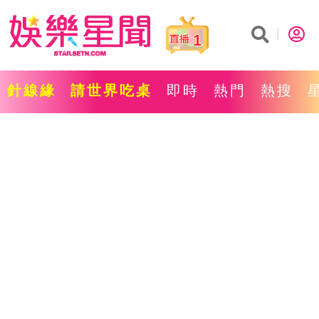
1
針線緣
請世界吃桌
即時
熱門
熱搜