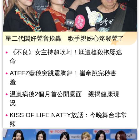
星二代闖好聲音挨轟 歌手親姊心疼發聲了
《不良》女主持超坎坷！尪遭槍殺抱嬰逃
命
ATEEZ藍毯突跳震胸舞！崔傘跳完秒害
羞
温嵐病後2個月首公開露面 親揭健康現
況
KISS OF LIFE NATTY放話：今晚舞台非常
辣