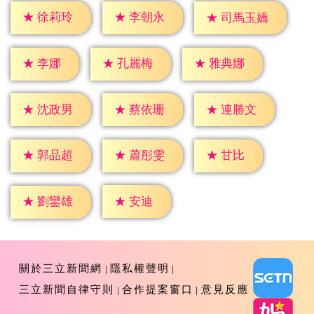
★
徐莉玲
★
李朝永
★
司馬玉嬌
★
李娜
★
孔麗梅
★
雅典娜
★
沈政男
★
蔡依珊
★
連勝文
★
甘比
★
郭品超
★
蕭彤雯
★
安迪
★
劉鑾雄
關於三立新聞網
隱私權聲明
三立新聞自律守則
合作提案窗口
意見反應