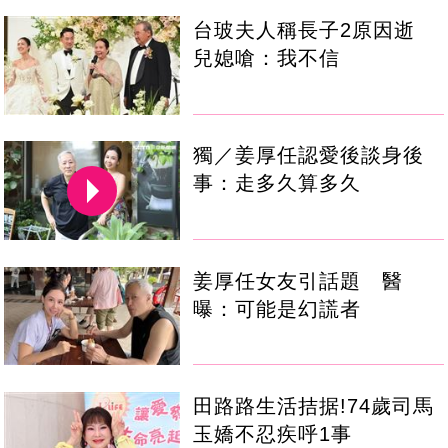
台玻夫人稱長子2原因逝
兒媳嗆：我不信
獨／姜厚任認愛後談身後
事：走多久算多久
姜厚任女友引話題 醫
曝：可能是幻謊者
田路路生活拮据!74歲司馬
玉嬌不忍疾呼1事