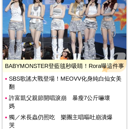
BABYMONSTER登藍毯秒吸睛！Rora曝這件事
SBS歌謠大戰登場！MEOVV化身純白仙女美
翻
許富凱父親節開唱淚崩 暴瘦7公斤嚇壞
媽
獨／米長蟲仍照吃 樂團主唱嘔吐崩潰爆
哭