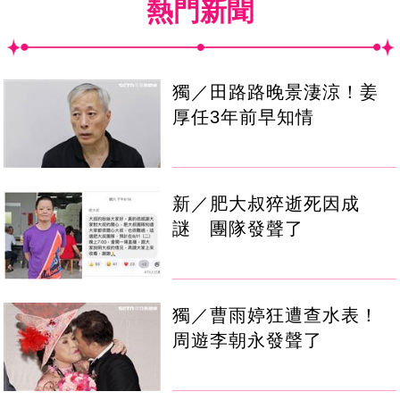
熱門新聞
獨／田路路晚景淒涼！姜
厚任3年前早知情
新／肥大叔猝逝死因成
謎 團隊發聲了
獨／曹雨婷狂遭查水表！
周遊李朝永發聲了