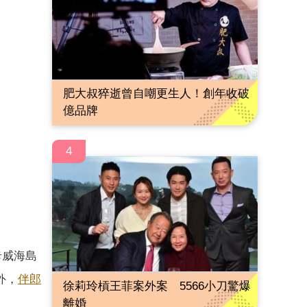
肥大叔猝逝曾自嘲更生人！創年收破
億品牌
4
卡威海島
外，
伴郎
徐莉玲槓王菲案外案 5566小刀驚爆
離婚