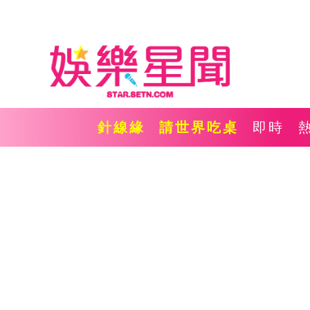
針線緣
請世界吃桌
即時