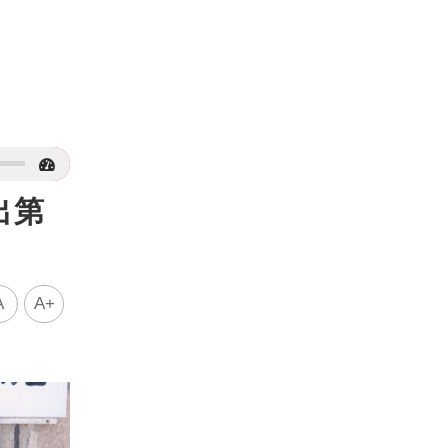
出第
A
A+