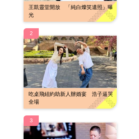
王凱靈堂開放 「純白燦笑遺照」曝
光
2
吃桌飛紐約助新人辦婚宴 浩子逼哭
全場
3