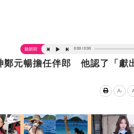
0:00
0:00
聽新聞
神鄭元暢擔任伴郎 他認了「獻
A-