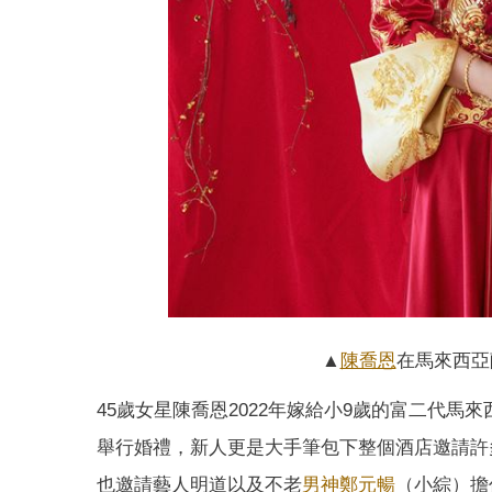
▲
陳喬恩
在馬來西亞
45歲女星陳喬恩2022年嫁給小9歲的富二代馬
舉行婚禮，新人更是大手筆包下整個酒店邀請許
也邀請藝人明道以及不老
男神
鄭元暢
（小綜）擔