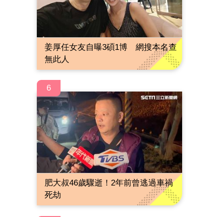
姜厚任女友自曝3碩1博 網搜本名查
無此人
6
肥大叔46歲驟逝！2年前曾逃過車禍
死劫