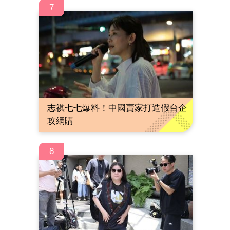
7
志祺七七爆料！中國賣家打造假台企
攻網購
8