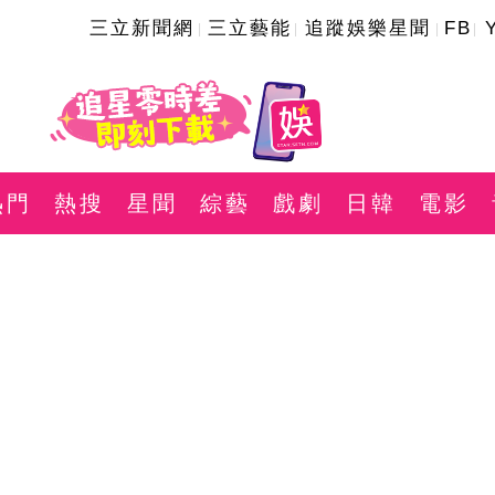
三立新聞網
三立藝能
追蹤娛樂星聞
FB
熱門
熱搜
星聞
綜藝
戲劇
日韓
電影