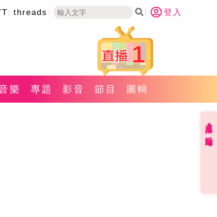
YT
threads
登入
1
音樂
專題
影音
節目
圖輯
直播✦活動