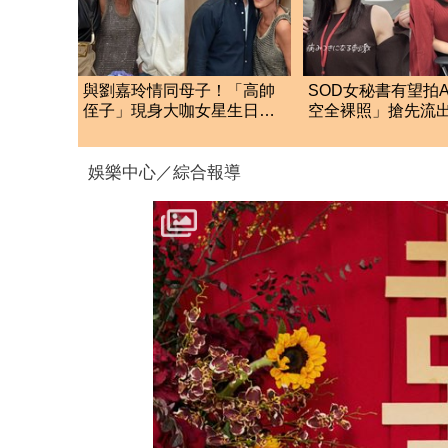
與劉嘉玲情同母子！「高帥
SOD女秘書有望拍
侄子」現身大咖女星生日
空全裸照」搶先流
趴 傳將繼承31億身家
了：上班7個月沒男
娛樂中心／綜合報導