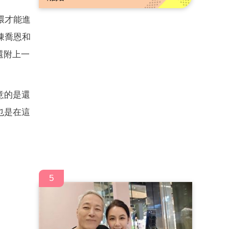
環才能進
陳喬恩和
還附上一
意的是還
也是在這
5