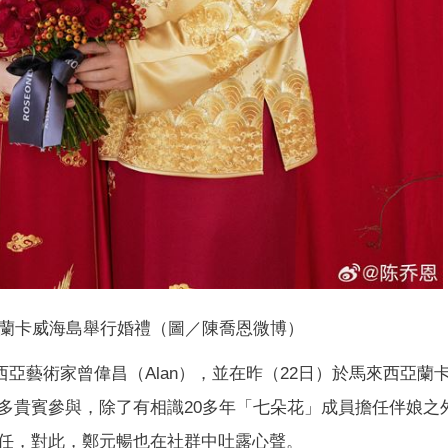
蘭卡威海島舉行婚禮（圖／陳喬恩微博）
來西亞藝術家曾偉昌（Alan），並在昨（22日）於馬來西亞蘭
多貴賓參與，除了有相識20多年「七朵花」成員擔任伴娘之
任，對此，鄭元暢也在社群中吐露心聲。