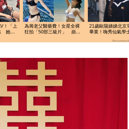
AV！「上
為籌老父醫藥費！女星全裸
21歲歐陽娣娣北京
出 她認
狂拍「50部三級片」 崩潰
畢業！嗨秀仙氣
友
大哭：沒靈魂了
成劉亦菲、楊冪學
Recommend