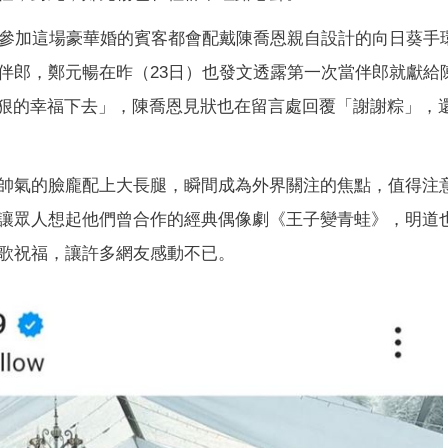
參加這場豪華婚的賓客都會配戴陳喬恩親自設計的向日葵手
伴郎，鄭元暢在昨（23日）也發文透露第一次當伴郎就獻給
狠狠的幸福下去」，陳喬恩見狀也在留言處回覆「謝謝粽」，
帥氣的臉龐配上大長腿，瞬間成為外界關注的焦點，值得注
讓眾人想起他們曾合作的經典偶像劇《王子變青蛙》，明道
歌祝福，讓許多網友感動不已。