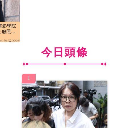
電影學院
學士服照
妹
ed by
今日頭條
1