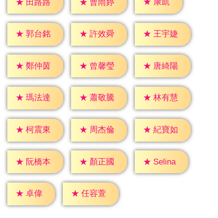
★
康凱
★
田路路
★
曹雨婷
★
郭台銘
★
許效舜
★
王宇婕
★
鄭仲茵
★
曾馨瑩
★
唐綺陽
★
瑪法達
★
蕭敬騰
★
林有慧
★
柯震東
★
周杰倫
★
紀寶如
★
Selina
★
阮橋本
★
顏正國
★
卓偉
★
任容萱