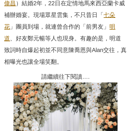
偉昌
）結婚2年，22日在定情地馬來西亞蘭卡威
補辦婚宴。現場眾星雲集，不只昔日「
七朵
花
」團員到場，就連曾合作的「前男友」
明
道
、好友鄭元暢等人也現身。有趣的是，明道
致詞時自爆起初並不同意陳喬恩與Alan交往，真
相曝光也讓全場笑翻。
請繼續往下閱讀….