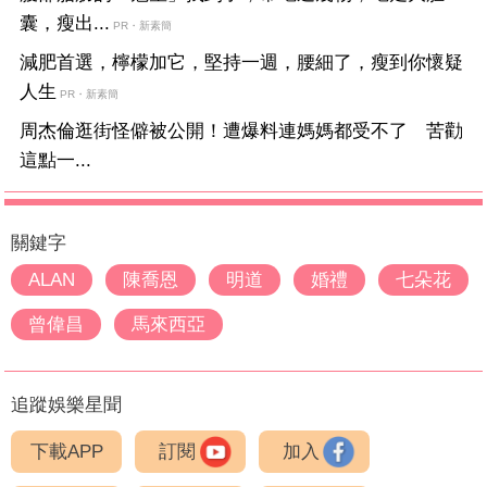
囊，瘦出...
PR・新素簡
減肥首選，檸檬加它，堅持一週，腰細了，瘦到你懷疑
人生
PR・新素簡
周杰倫逛街怪僻被公開！遭爆料連媽媽都受不了 苦勸
這點一...
關鍵字
ALAN
陳喬恩
明道
婚禮
七朵花
曾偉昌
馬來西亞
追蹤娛樂星聞
下載APP
訂閱
加入