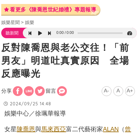
看更多《陳喬恩世紀婚禮》專題報導
娛樂星聞
娛樂
0:00
0:00
聽新聞
反對陳喬恩與老公交往！「前
男友」明道吐真實原因 全場
反應曝光
A-
A
A+
分享
留言
2024/09/25 14:48
娛樂中心／徐珮華報導
女星
陳喬恩
與
馬來西亞
富二代藝術家
ALAN
（
曾