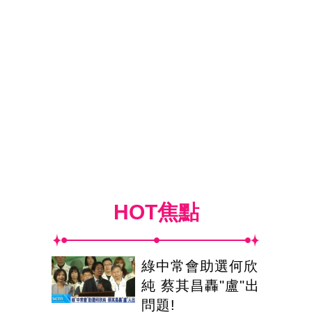
HOT焦點
綠中常會助選何欣
純 蔡其昌轟"盧"出
問題!