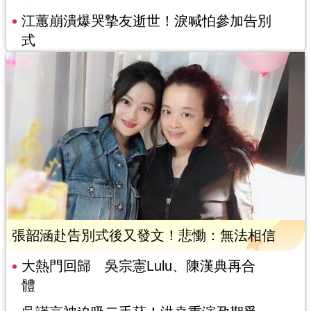
江蕙崩潰爆哭摯友逝世！淚喊怕參加告別
式
張韶涵赴告別式後又發文！悲慟：無法相信
大熱門回歸 吳宗憲Lulu、陳漢典再合
體