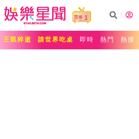
1
王凱猝逝
請世界吃桌
即時
熱門
熱搜