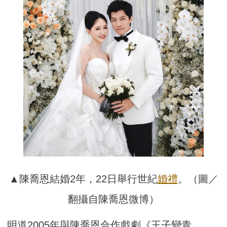
▲陳喬恩結婚2年，22日舉行世紀
婚禮
。（圖／
翻攝自陳喬恩微博）
明道2005年與陳喬恩合作戲劇《王子變青