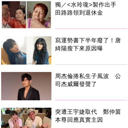
獨／<水玲瓏>製作出手
田路路領到退休金
寫運勢書下半年廢了！唐
綺陽瘦下來原因曝
周杰倫捲私生子風波 公
司杰威爾發聲了
突遭王宇婕取代 鄭仲茵
本尊回應真實主因