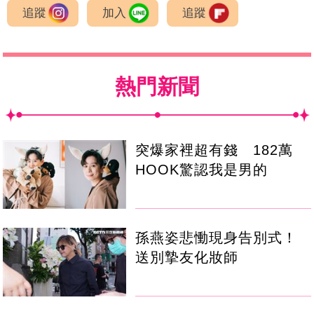
追蹤
加入
追蹤
熱門新聞
突爆家裡超有錢 182萬
HOOK驚認我是男的
孫燕姿悲慟現身告別式！
送別摯友化妝師