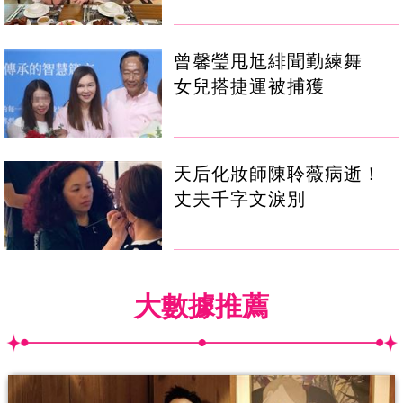
曾馨瑩甩尪緋聞勤練舞
女兒搭捷運被捕獲
天后化妝師陳聆薇病逝！
丈夫千字文淚別
大數據推薦