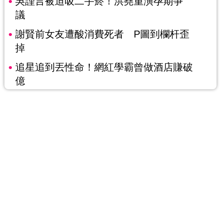
吳謹言被迫吸二手菸！洪堯重演孕期爭
議
謝賢前女友遭酸消費死者 P圖到欄杆歪
掉
追星追到丟性命！網紅學霸曾做酒店賺破
億