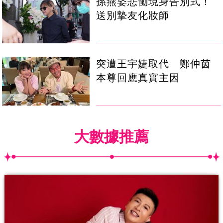
孫燕姿悲慟現身告別式！
送別摯友化妝師
突遭王宇婕取代 鄭仲茵
本尊回應真實主因
大數據推薦