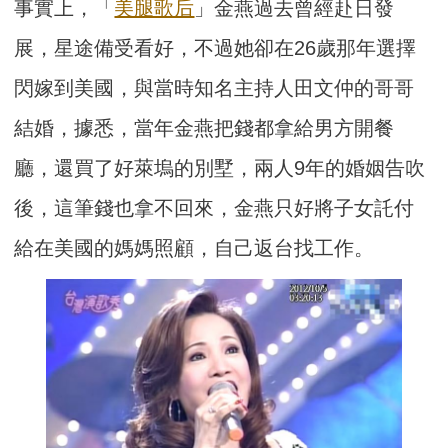
事實上，「
美腿歌后
」金燕過去曾經赴日發
展，星途備受看好，不過她卻在26歲那年選擇
閃嫁到美國，與當時知名主持人田文仲的哥哥
結婚，據悉，當年金燕把錢都拿給男方開餐
廳，還買了好萊塢的別墅，兩人9年的婚姻告吹
後，這筆錢也拿不回來，金燕只好將子女託付
給在美國的媽媽照顧，自己返台找工作。