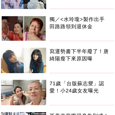
獨／<水玲瓏>製作出手
田路路領到退休金
寫運勢書下半年廢了！唐
綺陽瘦下來原因曝
71歲「台版蘇志燮」認
愛！小24歲女友曝光