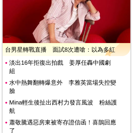
台男星轉戰直播 面試8次遭嗆：以為多紅
淡出16年拒復出拍戲 姜厚任轟中國劇
組
水中熱舞翻轉爆意外 李雅英當場失控變
臉
Mina輕生後扯出西村力發言風波 粉絲護
航
蕭敬騰遇惡房東被寄存證信函！喜鵲回應
了