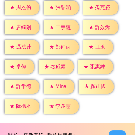
★
周杰倫
★
張韶涵
★
孫燕姿
★
唐綺陽
★
王宇婕
★
許效舜
★
江蕙
★
瑪法達
★
鄭仲茵
★
卓偉
★
杰威爾
★
張惠妹
★
Mina
★
許常德
★
顏正國
★
阮橋本
★
李多慧
關於三立新聞網
隱私權聲明