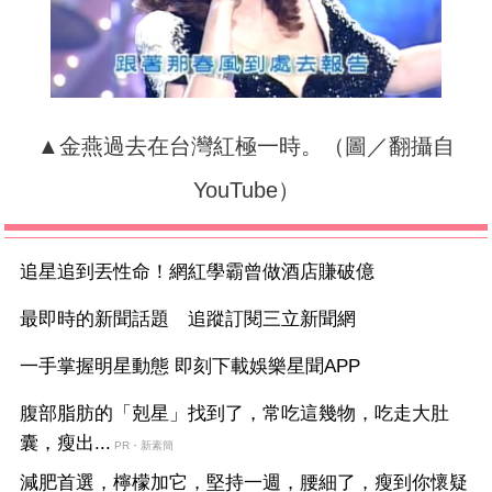
▲金燕過去在台灣紅極一時。（圖／翻攝自
YouTube）
追星追到丟性命！網紅學霸曾做酒店賺破億
最即時的新聞話題 追蹤訂閱三立新聞網
一手掌握明星動態 即刻下載娛樂星聞APP
腹部脂肪的「剋星」找到了，常吃這幾物，吃走大肚
囊，瘦出...
PR・新素簡
減肥首選，檸檬加它，堅持一週，腰細了，瘦到你懷疑