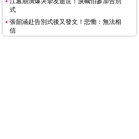
江蕙崩潰爆哭摯友逝世！淚喊怕參加告別
式
張韶涵赴告別式後又發文！悲慟：無法相
信