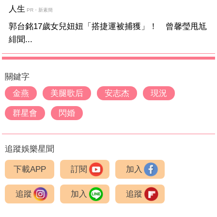
人生
PR・新素簡
郭台銘17歲女兒妞妞「搭捷運被捕獲」！ 曾馨瑩甩尪
緋聞...
關鍵字
金燕
美腿歌后
安志杰
現況
群星會
閃婚
追蹤娛樂星聞
下載APP
訂閱
加入
追蹤
加入
追蹤