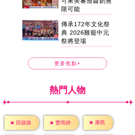
可果美蕃茄醬創無
限可能
傳承172年文化祭
典 2026雞籠中元
祭將登場
更多焦點+
熱門人物
★
康凱
★
田路路
★
曹雨婷