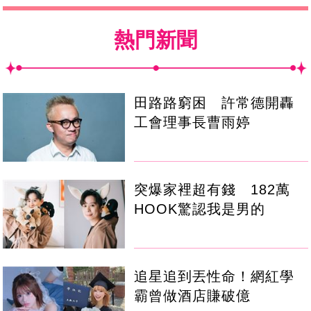
熱門新聞
田路路窮困 許常德開轟
工會理事長曹雨婷
突爆家裡超有錢 182萬
HOOK驚認我是男的
追星追到丟性命！網紅學
霸曾做酒店賺破億