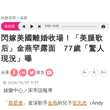
娛樂星聞
娛樂
0:00
0:00
聽新聞
閃嫁美國離婚收場！「美腿歌
后」金燕罕露面 77歲「驚人
現況」曝
A-
A
A+
分享
留言
2024/10/07 11:37
娛樂中心／宋亭誼報導
「
群星會
」資深歌手
金燕
的兒子
安志杰
（Andy