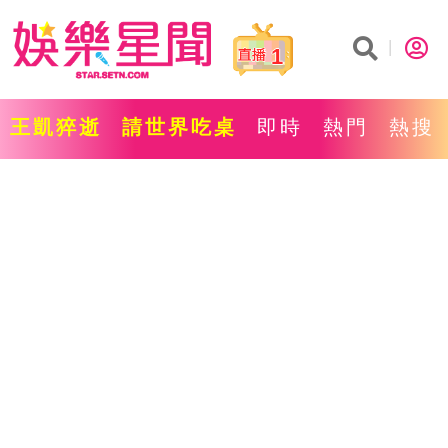
1
王凱猝逝
請世界吃桌
即時
熱門
熱搜