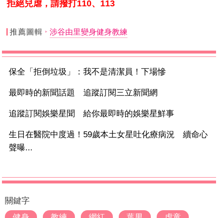
拒絕兒虐，請撥打110、113
推薦圖輯
涉谷由里變身健身教練
保全「拒倒垃圾」：我不是清潔員！下場慘
最即時的新聞話題 追蹤訂閱三立新聞網
追蹤訂閱娛樂星聞 給你最即時的娛樂星鮮事
生日在醫院中度過！59歲本土女星吐化療病況 續命心
聲曝...
關鍵字
健身
教練
網紅
葉男
虐童