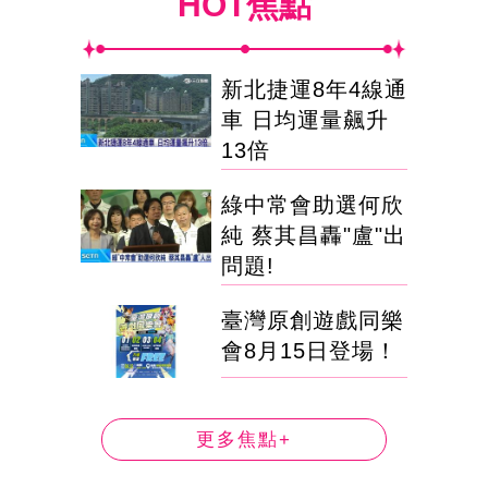
HOT焦點
新北捷運8年4線通
車 日均運量飆升
13倍
綠中常會助選何欣
純 蔡其昌轟"盧"出
問題!
臺灣原創遊戲同樂
會8月15日登場！
更多焦點+