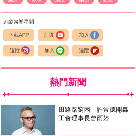
追蹤娛樂星聞
下載APP
訂閱
加入
追蹤
加入
追蹤
熱門新聞
田路路窮困 許常德開轟
工會理事長曹雨婷