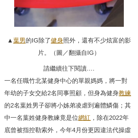
▲
葉男
的IG除了
健身
照外，還有不少炫富的影
片。（圖／翻攝自IG）
請繼續往下閱讀….
一名任職竹北某健身中心的單親媽媽，將一對
年幼的子女交給2名同事照顧，但身為健身
教練
的2名葉姓男子卻將小姊弟凌虐到遍體鱗傷；其
中一名葉姓健身教練竟是位
網紅
，除在2022年
底曾被指控勒索外，今年4月份更因違法代操虛