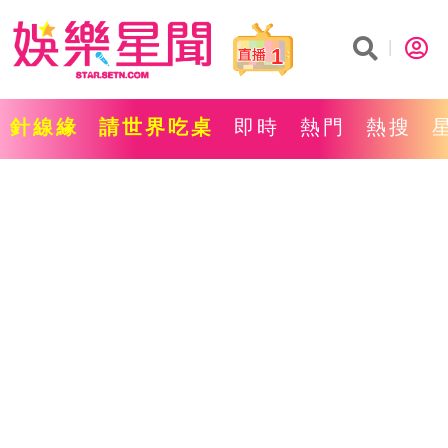
1
針線緣
請世界吃桌
即時
熱門
熱搜