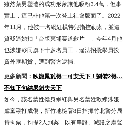
雖然葉男塑造的成功形象讓他吸粉3.4萬，但事
實上，這已非他第一次登上社會版面了。2022
年11月，他被一名網紅模特兒指控勒索，並遭
質疑逼她拍「台版柬埔寨道歉片」。今年4月他
也涉嫌夥同旗下十多名員工，違法招攬學員投
資外匯期貨，遭到警方逮捕。
更多新聞：
臥龍鳳雛得一可安天下！劉備2得…
不知下句結果錯失天下
如今，該名葉姓健身網紅與另名葉姓教練涉嫌
虐童毆打成傷，新竹地檢署8日指揮竹北警分局
持拘票，拘提2人到案，以有串證、滅證之虞聲