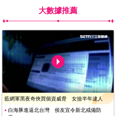
大數據推薦
藍網軍黑夜奇俠買個資威脅 女撿半年逮人
白海豚進逼北台灣 侯友宜令新北戒備防