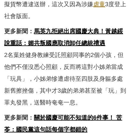
擬貨幣遭逮送辦，這次又因為涉嫌
虐童
3度登上
社會版面。
更多新聞：
馬英九拒絕出席國慶大典！黃越綏
說重話：媚共叛國應取消卸任總統禮遇
2名葉姓健身教練受託照顧同事的2個小孩，但
他們不僅沒悉心照顧，反而將這對小姊弟當成
「玩具」，小姊弟慘遭虐待至四肢及身軀多處
新舊擦挫傷，其中才3歲的弟弟甚至被「玩」到
睪丸發黑，送醫時奄奄一息。
更多新聞：
關於國慶可能不知道的6件事！ 苦
苓：國民黨這句話每個字都錯的