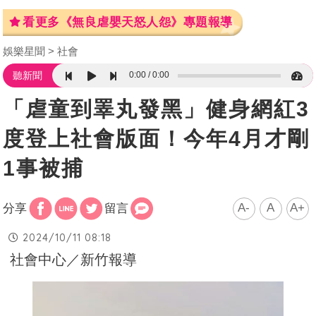
看更多《無良虐嬰天怒人怨》專題報導
娛樂星聞
社會
0:00
0:00
聽新聞
「虐童到睪丸發黑」健身網紅3
度登上社會版面！今年4月才剛
1事被捕
A-
A
A+
分享
留言
2024/10/11 08:18
社會中心／新竹報導