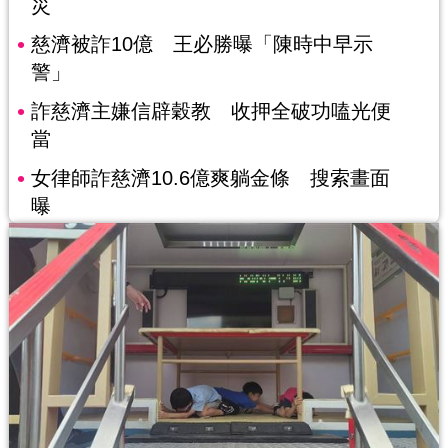
災
慈濟被詐10億 王必勝曝「陳時中早示
警」
詐慈濟主嫌信辟穀教 收押全破功嗑光便
當
女律師詐慈濟10.6億爽躺金條 搜索畫面
曝