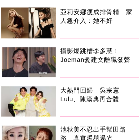
亞莉安娜瘦成排骨精 家
人急介入：她不好
攝影爆跳槽李多慧！
Joeman憂建文離職發聲
大熱門回歸 吳宗憲
Lulu、陳漢典再合體
池秋美不忍出手幫田路
路 真實暖舉曝光