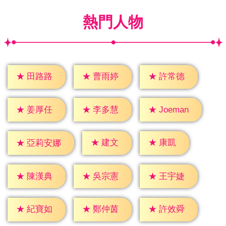
熱門人物
★
田路路
★
曹雨婷
★
許常德
★
姜厚任
★
李多慧
★
Joeman
★
建文
★
康凱
★
亞莉安娜
★
陳漢典
★
吳宗憲
★
王宇婕
★
紀寶如
★
鄭仲茵
★
許效舜