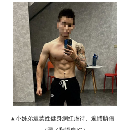
▲小姊弟遭葉姓健身網紅虐待、遍體麟傷。
（圖／翻攝自IG）