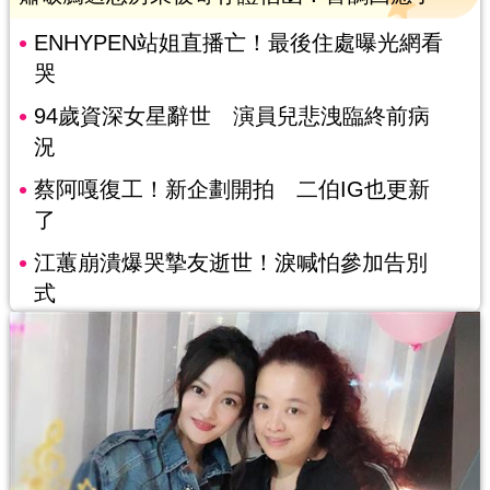
ENHYPEN站姐直播亡！最後住處曝光網看
哭
94歲資深女星辭世 演員兒悲洩臨終前病
況
蔡阿嘎復工！新企劃開拍 二伯IG也更新
了
江蕙崩潰爆哭摯友逝世！淚喊怕參加告別
式