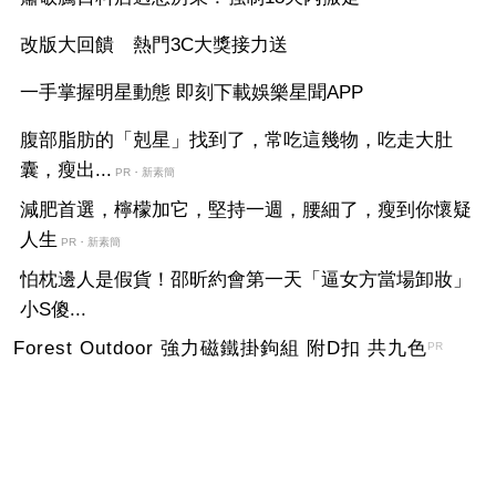
改版大回饋 熱門3C大獎接力送
一手掌握明星動態 即刻下載娛樂星聞APP
腹部脂肪的「剋星」找到了，常吃這幾物，吃走大肚
囊，瘦出...
PR・新素簡
減肥首選，檸檬加它，堅持一週，腰細了，瘦到你懷疑
人生
PR・新素簡
怕枕邊人是假貨！邵昕約會第一天「逼女方當場卸妝」
小S傻...
Forest Outdoor 強力磁鐵掛鉤組 附D扣 共九色
PR