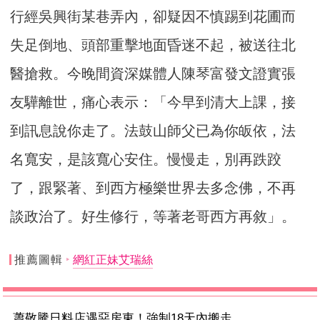
行經吳興街某巷弄內，卻疑因不慎踢到花圃而
失足倒地、頭部重擊地面昏迷不起，被送往北
醫搶救。今晚間資深媒體人陳琴富發文證實張
友驊離世，痛心表示：「今早到清大上課，接
到訊息說你走了。法鼓山師父已為你皈依，法
名寬安，是該寬心安住。慢慢走，別再跌跤
了，跟緊著、到西方極樂世界去多念佛，不再
談政治了。好生修行，等著老哥西方再敘」。
推薦圖輯
網紅正妹艾瑞絲
蕭敬騰日料店遇惡房東！強制18天內搬走