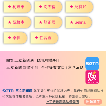
★
柯震東
★
周杰倫
★
紀寶如
★
Selina
★
阮橋本
★
顏正國
★
卓偉
★
任容萱
關於三立新聞網
隱私權聲明
三立新聞自律守則
合作提案窗口
意見反應
三立新聞網
為了提供更好的閱讀內容，我們使用相關網站技
Copyright ©2026 Sanlih E-Television All Rights
術來改善使用者體驗，也尊重用戶的隱私權，特別提出聲明。
Reserved 版權所有 盜用必究 台北市內湖區舊宗路一段159
了解最新隱私權聲明
知道了
號 02-8792-8888