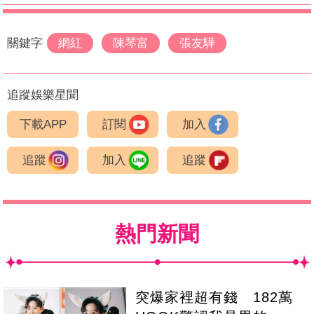
關鍵字
網紅
陳琴富
張友驊
追蹤娛樂星聞
下載APP
訂閱
加入
追蹤
加入
追蹤
熱門新聞
突爆家裡超有錢 182萬