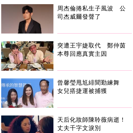
周杰倫捲私生子風波 公
司杰威爾發聲了
突遭王宇婕取代 鄭仲茵
本尊回應真實主因
曾馨瑩甩尪緋聞勤練舞
女兒搭捷運被捕獲
天后化妝師陳聆薇病逝！
丈夫千字文淚別