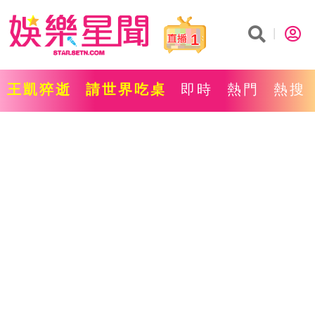
1
王凱猝逝
請世界吃桌
即時
熱門
熱搜