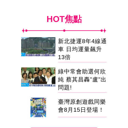
HOT焦點
新北捷運8年4線通
車 日均運量飆升
13倍
綠中常會助選何欣
純 蔡其昌轟"盧"出
問題!
臺灣原創遊戲同樂
會8月15日登場！