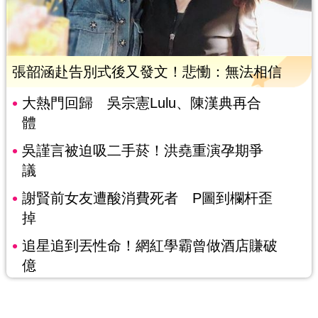
張韶涵赴告別式後又發文！悲慟：無法相信
大熱門回歸 吳宗憲Lulu、陳漢典再合
體
吳謹言被迫吸二手菸！洪堯重演孕期爭
議
謝賢前女友遭酸消費死者 P圖到欄杆歪
掉
追星追到丟性命！網紅學霸曾做酒店賺破
億