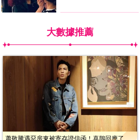
大數據推薦
蕭敬騰遇惡房東被寄存證信函！喜鵲回應了