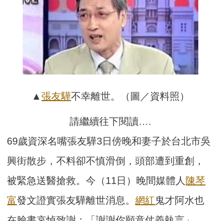
▲
張友驊
不幸離世。（圖／資料照）
請繼續往下閱讀….
69歲資深名嘴張友驊3日傍晚和妻子於台北市吳
興街散步，不料卻不慎滑倒，頭部遭到重創，
被緊急送醫搶救。今（11日）晚間媒體人
陳琴
富
發文證實張友驊離世消息。
網紅
鬼才阿水也
在臉書哀悼致謝：「謝謝你願意仗義執言」。