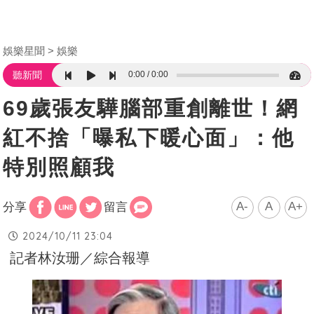
娛樂星聞
娛樂
0:00
0:00
聽新聞
69歲張友驊腦部重創離世！網
紅不捨「曝私下暖心面」：他
特別照顧我
A-
A
A+
分享
留言
2024/10/11 23:04
記者林汝珊／綜合報導