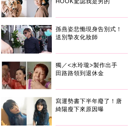
HOOK驚認我是男的
孫燕姿悲慟現身告別式！
送別摯友化妝師
獨／<水玲瓏>製作出手
田路路領到退休金
寫運勢書下半年廢了！唐
綺陽瘦下來原因曝