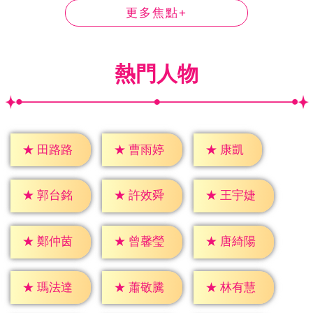
更多焦點+
熱門人物
★
康凱
★
田路路
★
曹雨婷
★
郭台銘
★
許效舜
★
王宇婕
★
鄭仲茵
★
曾馨瑩
★
唐綺陽
★
瑪法達
★
蕭敬騰
★
林有慧