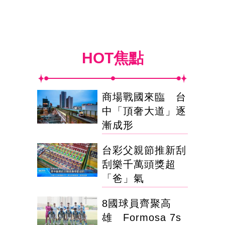
HOT焦點
商場戰國來臨 台
中「頂奢大道」逐
漸成形
台彩父親節推新刮
刮樂千萬頭獎超
「爸」氣
8國球員齊聚高
雄 Formosa 7s