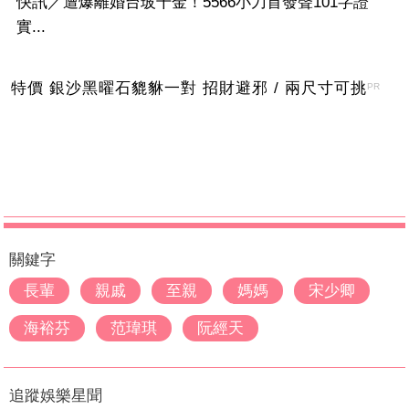
快訊／遭爆離婚台玻千金！5566小刀首發聲101字證
實...
特價 銀沙黑曜石貔貅一對 招財避邪 / 兩尺寸可挑
PR
關鍵字
長輩
親戚
至親
媽媽
宋少卿
海裕芬
范瑋琪
阮經天
追蹤娛樂星聞