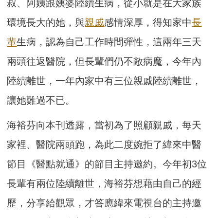
叔、阿姨跟姨婆陸續生病，從小就是在大家族
環境長大的她，與
親戚
感情深厚，得知家中
長
輩
生病，認為自己工作時間彈性，這兩年三天
兩頭往返醫院，但長輩們仍不敵病魔，今年內
陸續離世，一年內家中有三位親戚陸續離世，
讓她難過不已。
海裕芬向本刊透露，當初為了照顧親戚，每天
家裡、醫院兩頭跑，為此二度婉拒了緯來中醫
節目《醫點就通》的節目主持邀約。今年初3位
長輩有兩位陸續離世，海裕芬想藉由自己的經
歷，分享給觀眾，才答應緯來電視台的主持邀