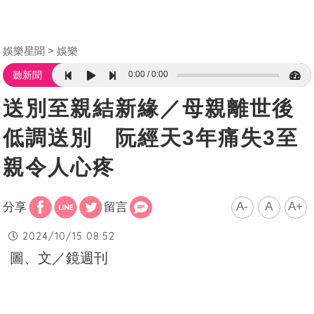
娛樂星聞
娛樂
0:00
0:00
聽新聞
送別至親結新緣／母親離世後
低調送別 阮經天3年痛失3至
親令人心疼
A-
A
A+
分享
留言
2024/10/15 08:52
圖、文／鏡週刊