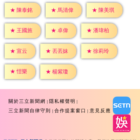
★
陳泰銘
★
馬清偉
★
陳美琪
★
卓偉
★
王國旌
★
潘瑋柏
★
宣云
★
丟丟妹
★
徐莉玲
★
愷樂
★
楊紫瓊
關於三立新聞網
隱私權聲明
三立新聞自律守則
合作提案窗口
意見反應