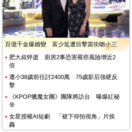
百億千金爆婚變 富少尪遭目擊當街吻小三
肥大叔猝逝 廚房2事恐害罹癌風險增近2
倍
遭小38歲前任討2400萬 75歲影后強硬反
擊
《KPOP獵魔女團》團隊將訪台 曝爆紅秘
辛
女星授權AI短劇 「裙下仰拍視角」片挨
轟