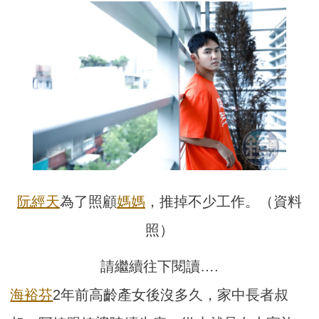
阮經天
為了照顧
媽媽
，推掉不少工作。（資料
照）
請繼續往下閱讀….
海裕芬
2年前高齡產女後沒多久，家中長者叔