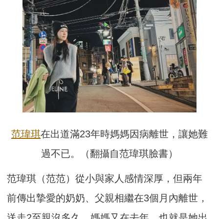
范瑋琪
在出道滿23年時媽媽因病離世，讓她難
過不已。（翻攝自范瑋琪臉書）
范瑋琪（范范）從小與家人感情深厚，但兩年
前傳出摯愛的奶奶、父親相繼在3個月內離世，
送走2至親沒多久，媽媽又在去年，也就是她出