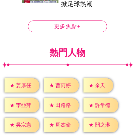
掀足球熱潮
更多焦點+
熱門人物
★
余天
★
姜厚任
★
曹雨婷
★
李亞萍
★
田路路
★
許常德
★
吳宗憲
★
周杰倫
★
關之琳