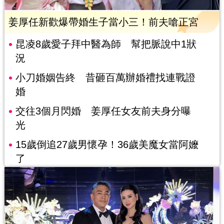
姜厚任新歡爆帶婚生子當小三！前夫嗆正宮
昆凌8歲愛子拜中醫為師 幫把脈說中1狀
況
小刀婚姻告終 昔砸百萬辦婚禮找連戰證
婚
交往3個月閃婚 姜厚任女友前夫身分曝
光
15歲倒追27歲男懷孕！36歲美魔女當阿嬤
了