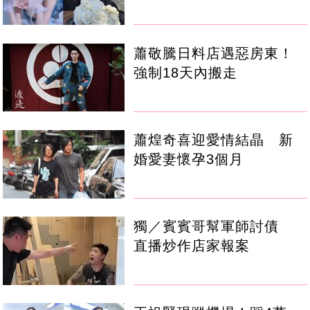
蕭敬騰日料店遇惡房東！
強制18天內搬走
蕭煌奇喜迎愛情結晶 新
婚愛妻懷孕3個月
獨／賓賓哥幫軍師討債
直播炒作店家報案