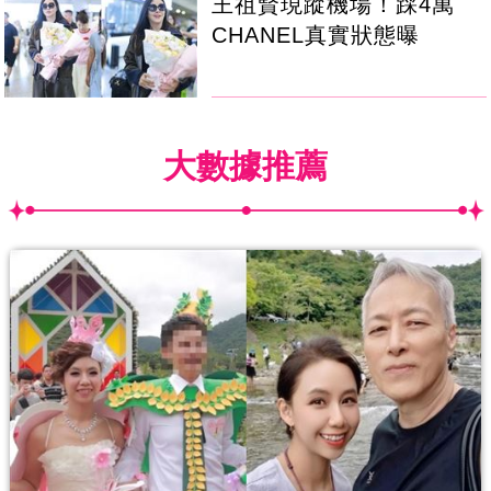
王祖賢現蹤機場！踩4萬
CHANEL真實狀態曝
大數據推薦