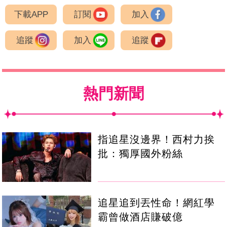
下載APP
訂閱
加入
追蹤
加入
追蹤
熱門新聞
指追星沒邊界！西村力挨
批：獨厚國外粉絲
追星追到丟性命！網紅學
霸曾做酒店賺破億