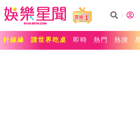
1
針線緣
請世界吃桌
即時
熱門
熱搜