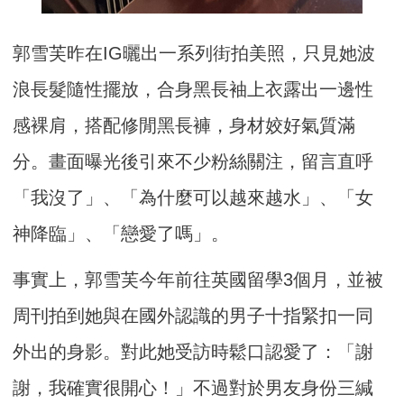
郭雪芙昨在IG曬出一系列街拍美照，只見她波
浪長髮隨性擺放，合身黑長袖上衣露出一邊性
感裸肩，搭配修閒黑長褲，身材姣好氣質滿
分。畫面曝光後引來不少粉絲關注，留言直呼
「我沒了」、「為什麼可以越來越水」、「女
神降臨」、「戀愛了嗎」。
事實上，郭雪芙今年前往英國留學3個月，並被
周刊拍到她與在國外認識的男子十指緊扣一同
外出的身影。對此她受訪時鬆口認愛了：「謝
謝，我確實很開心！」不過對於男友身份三緘