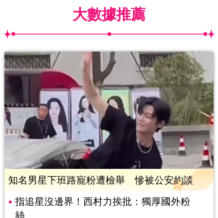
大數據推薦
知名男星下班路寵粉遭檢舉 慘被公安約談
指追星沒邊界！西村力挨批：獨厚國外粉
絲