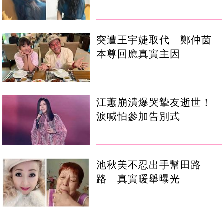
突遭王宇婕取代 鄭仲茵
本尊回應真實主因
江蕙崩潰爆哭摯友逝世！
淚喊怕參加告別式
池秋美不忍出手幫田路
路 真實暖舉曝光