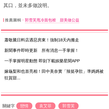
其口，並未多做說明。
推薦圖輯
郭雪芙甩冷面包袱 甜美做公益
蕭敬騰日料店遇惡房東！強制18天內搬走
新聞事件即時更新 所有消息一手掌握！
一手掌握明星動態 即刻下載娛樂星聞APP
嫁龜梨和也首亮相！田中美奈實「辣挺孕肚」準媽媽被
狂賀甜...
關鍵字
戀情
袁艾菲
郭雪芙