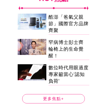
酷澎「爸氣父親
節」國際官方品牌
齊聚
罕病博士彭士齊
輪椅上的生命覺
醒！
數位時代用眼過度
專家籲當心'認知
負荷'
更多焦點+