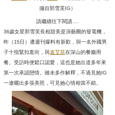
攝自郭雪芙IG）
請繼續往下閱讀….
36歲女星郭雪芙長相甜美是演藝圈的發電機，
昨（15日）遭週刊爆料有新歡，與一名外國男
子十指緊扣逛街，與
袁艾菲
在深山的餐廳用
餐。受訪時便鬆口認愛，這也是她出道多年來
第一次承認戀情。雖未多作解釋，不過見她IG
一連曬出多張美照，可見她心情相當不錯。