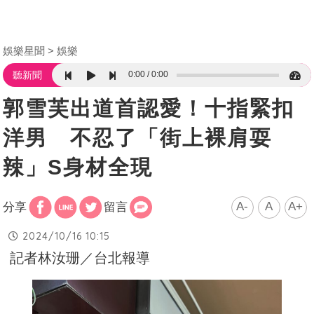
娛樂星聞
娛樂
0:00
0:00
聽新聞
郭雪芙出道首認愛！十指緊扣
洋男 不忍了「街上裸肩耍
辣」S身材全現
A-
A
A+
分享
留言
2024/10/16 10:15
記者林汝珊／台北報導