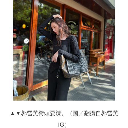
▲▼郭雪芙街頭耍辣。（圖／翻攝自郭雪芙
IG）