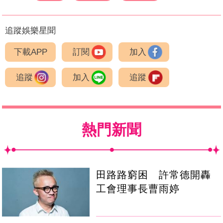
追蹤娛樂星聞
下載APP
訂閱
加入
追蹤
加入
追蹤
熱門新聞
田路路窮困 許常德開轟
工會理事長曹雨婷