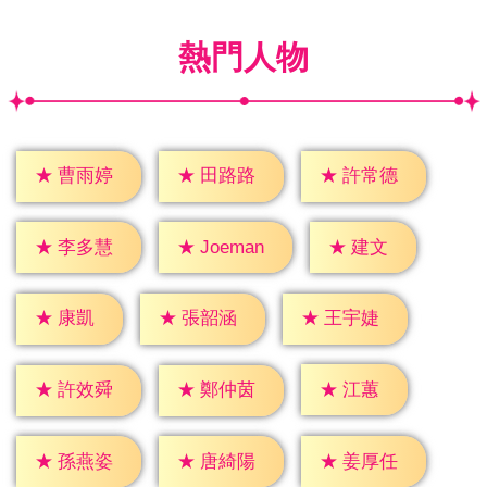
熱門人物
★
曹雨婷
★
田路路
★
許常德
★
建文
★
李多慧
★
Joeman
★
康凱
★
張韶涵
★
王宇婕
★
江蕙
★
許效舜
★
鄭仲茵
★
孫燕姿
★
唐綺陽
★
姜厚任