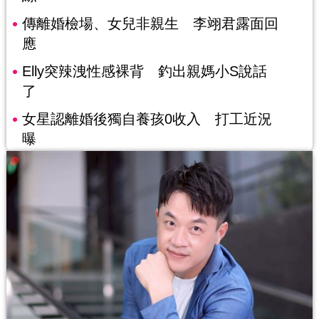
傳離婚檢場、女兒非親生 李翊君露面回
應
Elly突辣洩性感裸背 釣出親媽小S說話
了
女星認離婚後獨自養孩0收入 打工近況
曝