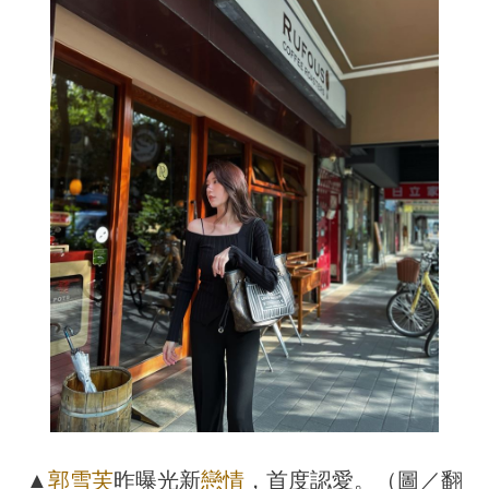
▲
郭雪芙
昨曝光新
戀情
，首度認愛。（圖／翻