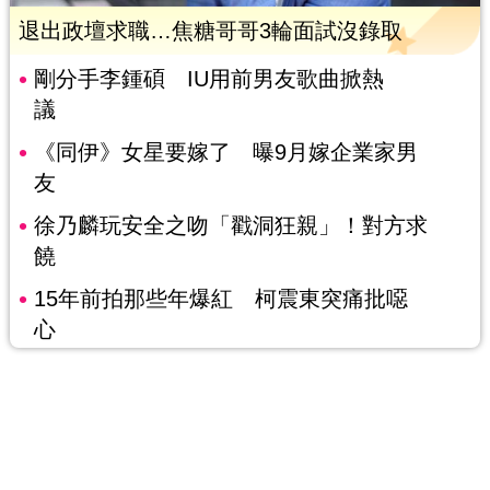
退出政壇求職…焦糖哥哥3輪面試沒錄取
剛分手李鍾碩 IU用前男友歌曲掀熱
議
《同伊》女星要嫁了 曝9月嫁企業家男
友
徐乃麟玩安全之吻「戳洞狂親」！對方求
饒
15年前拍那些年爆紅 柯震東突痛批噁
心