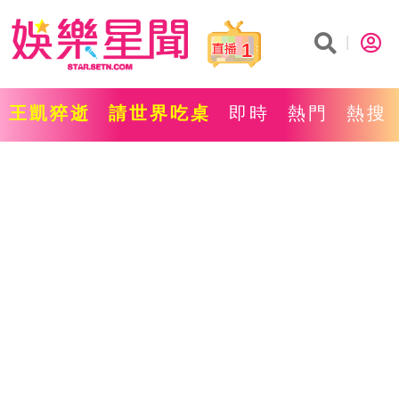
1
王凱猝逝
請世界吃桌
即時
熱門
熱搜