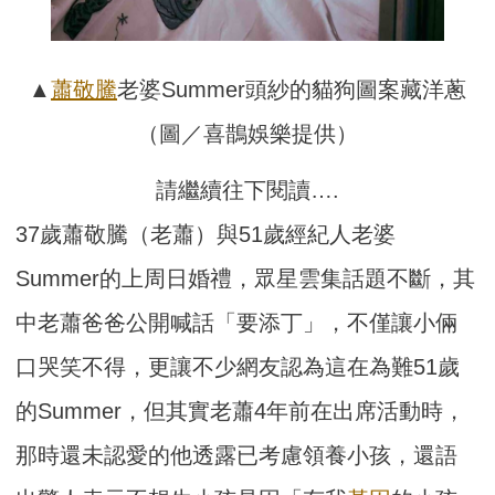
▲
蕭敬騰
老婆Summer頭紗的貓狗圖案藏洋蔥
（圖／喜鵲娛樂提供）
請繼續往下閱讀….
37歲蕭敬騰（老蕭）與51歲經紀人老婆
Summer的上周日婚禮，眾星雲集話題不斷，其
中老蕭爸爸公開喊話「要添丁」，不僅讓小倆
口哭笑不得，更讓不少網友認為這在為難51歲
的Summer，但其實老蕭4年前在出席活動時，
那時還未認愛的他透露已考慮領養小孩，還語