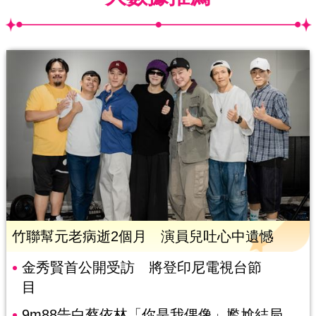
竹聯幫元老病逝2個月 演員兒吐心中遺憾
金秀賢首公開受訪 將登印尼電視台節
目
9m88告白蔡依林「你是我偶像」尷尬結局