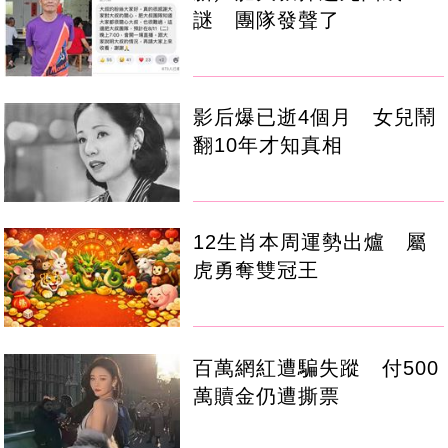
謎 團隊發聲了
影后爆已逝4個月 女兒鬧
翻10年才知真相
12生肖本周運勢出爐 屬
虎勇奪雙冠王
百萬網紅遭騙失蹤 付500
萬贖金仍遭撕票