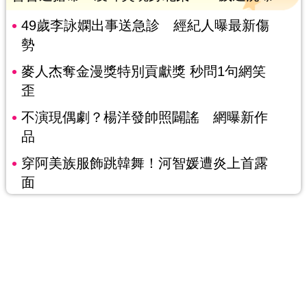
49歲李詠嫻出事送急診 經紀人曝最新傷
勢
麥人杰奪金漫獎特別貢獻獎 秒問1句網笑
歪
不演現偶劇？楊洋發帥照闢謠 網曝新作
品
穿阿美族服飾跳韓舞！河智媛遭炎上首露
面