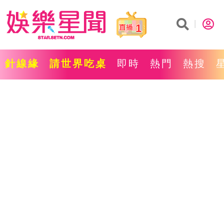
1
針線緣
請世界吃桌
即時
熱門
熱搜