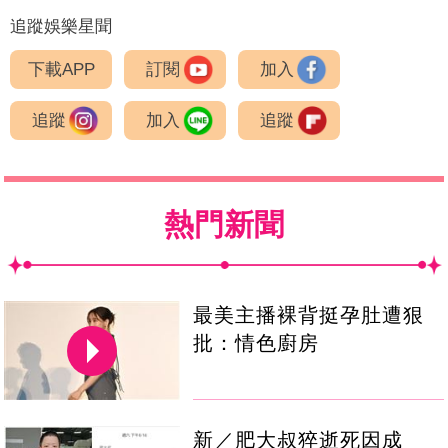
追蹤娛樂星聞
下載APP
訂閱
加入
追蹤
加入
追蹤
熱門新聞
最美主播裸背挺孕肚遭狠
批：情色廚房
新／肥大叔猝逝死因成