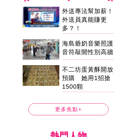
外送專法幫加薪！
外送員真能賺更
多？！
海島爺奶音樂照護
音符敲開性別高牆
不二坊蛋黃酥開放
預購 她用1招搶
1500顆
更多焦點+
熱門人物