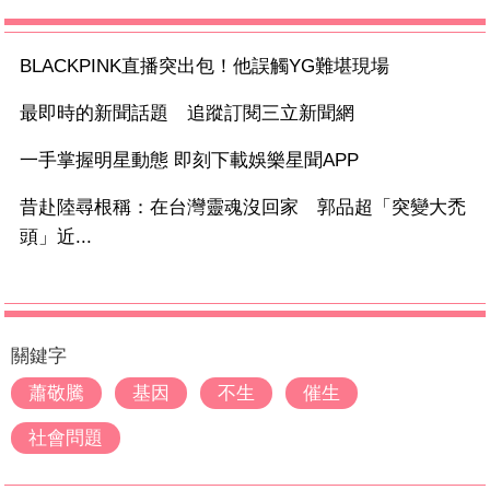
BLACKPINK直播突出包！他誤觸YG難堪現場
最即時的新聞話題 追蹤訂閱三立新聞網
一手掌握明星動態 即刻下載娛樂星聞APP
昔赴陸尋根稱：在台灣靈魂沒回家 郭品超「突變大禿
頭」近...
關鍵字
蕭敬騰
基因
不生
催生
社會問題