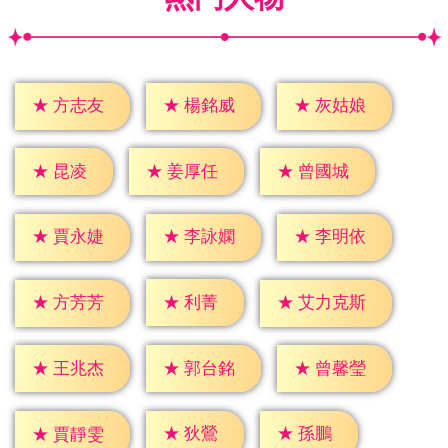
★
方志友
★
楊銘威
★
灰姑娘
★
昆凌
★
姜厚任
★
曾國城
★
賈永婕
★
李詠嫻
★
李明依
★
利菁
★
方芳芳
★
艾力克斯
★
王兆杰
★
郭台銘
★
曾馨瑩
★
狄鶯
★
孫鵬
★
賈靜雯