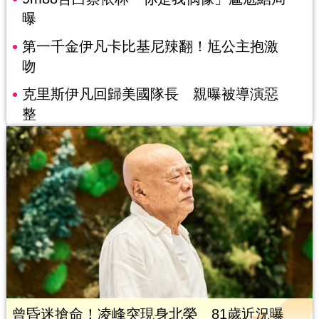
曝
第一千金伊凡卡比基尼辣翻！尪公主抱激
吻
克里斯伊凡回歸美國隊長 親曝被導演惡
整
曾昏迷搶命！凌峰突現身北榮 81歲近況曝