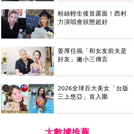
粉絲輕生後首露面！西村
力演唱會狀態超好
姜厚任揭「和女友前夫是
好友」撇小三傳言
2026全球百大美女「台版
三上悠亞」首入圍
大數據推薦