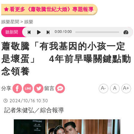
看更多《蕭敬騰世紀大婚》專題報導
娛樂星聞
娛樂
0:00
0:00
聽新聞
蕭敬騰「有我基因的小孩一定
是壞蛋」 4年前早曝關鍵點動
念領養
A-
A
A+
分享
留言
2024/10/16 10:30
記者朱健弘／綜合報導