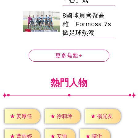
「爸」氣
8國球員齊聚高
雄 Formosa 7s
掀足球熱潮
更多焦點+
熱門人物
★
姜厚任
★
徐莉玲
★
楊光友
★
安迪
★
陳沂
★
曹雨婷