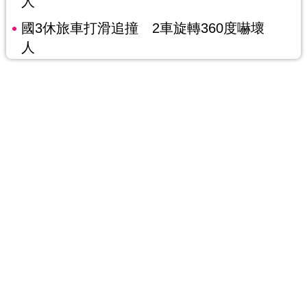
人
國3休旅車打滑追撞 2車旋轉360度嚇壞
人