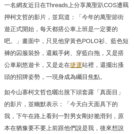
一名網友近日在Threads上分享萬聖趴COS遭羈
押柯文哲的影片，並寫道：「今年的萬聖節街
遊正式開始，每天都搭公車上班是一定要的
吧。」畫面中，只見他穿黃色POLO衫、藍色短
褲的囚服裝扮，還戴手銬、穿藍白拖，又是搭
公車刷悠遊卡，又是走在
捷運
站裡，還擺出搔
頭的招牌姿勢，一現身成為矚目焦點。
如今山寨柯文哲也曬出脫下頭套露「真面目」
的影片，並幽默表示：「今天白天面具下的
我，下午在路上看到一對男女剛好脆滑到，原
本在猶豫要不要上前跟他們說是我，後來想說