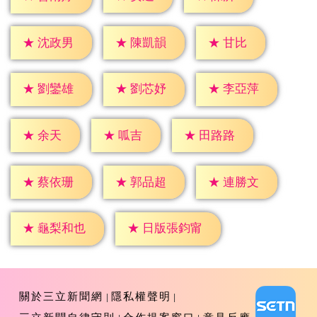
★
甘比
★
沈政男
★
陳凱韻
★
劉鑾雄
★
劉芯妤
★
李亞萍
★
余天
★
呱吉
★
田路路
★
蔡依珊
★
郭品超
★
連勝文
★
龜梨和也
★
日版張鈞甯
關於三立新聞網
隱私權聲明