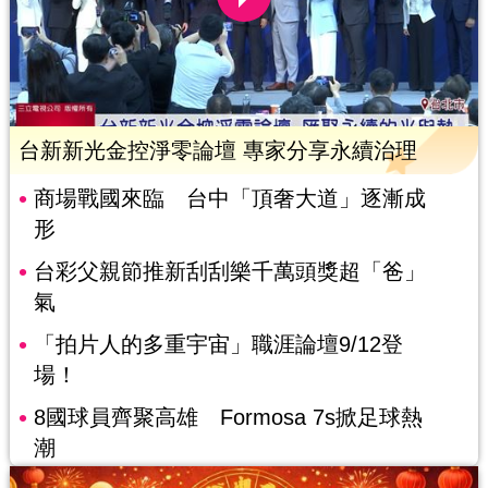
台新新光金控淨零論壇 專家分享永續治理
商場戰國來臨 台中「頂奢大道」逐漸成
形
台彩父親節推新刮刮樂千萬頭獎超「爸」
氣
「拍片人的多重宇宙」職涯論壇9/12登
場！
8國球員齊聚高雄 Formosa 7s掀足球熱
潮