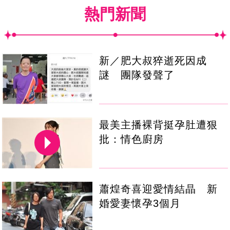
熱門新聞
新／肥大叔猝逝死因成
謎 團隊發聲了
最美主播裸背挺孕肚遭狠
批：情色廚房
蕭煌奇喜迎愛情結晶 新
婚愛妻懷孕3個月