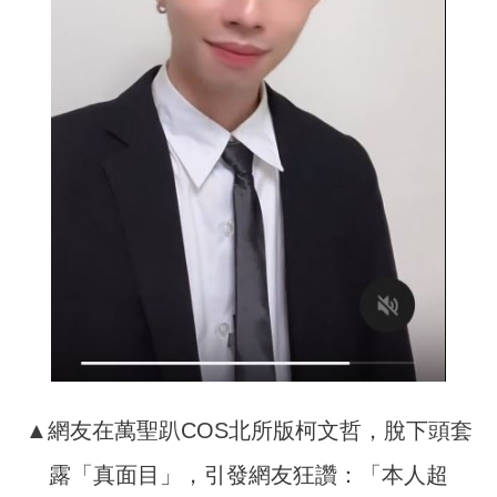
▲網友在萬聖趴COS北所版柯文哲，脫下頭套
露「真面目」，引發網友狂讚：「本人超