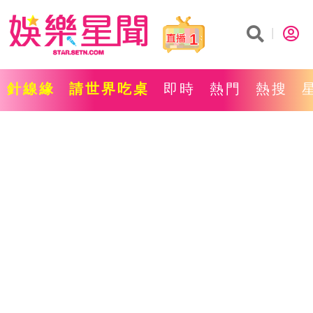
1
針線緣
請世界吃桌
即時
熱門
熱搜