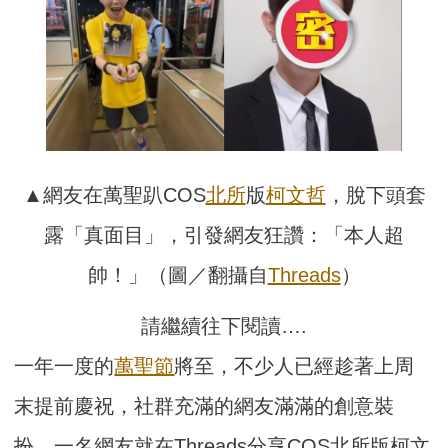
▲網友在萬聖趴COS
北所
版
柯文哲
，脫下頭套
露「真面目」，引發網友狂讚：「本人超
帥！」（圖／翻攝自
Threads
）
請繼續往下閱讀….
一年一度的
萬聖節
將至，不少人已經趁著上周
末提前慶祝，社群充滿的網友滿滿的創意裝
扮。一名網友就在Threads分享COS北所版柯文