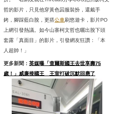
哲的影片，只見他穿黃色囚服裝扮，還戴手
銬，腳踩藍白脫，更搭
公車
刷悠遊卡，影片PO
上網引發熱議。如今山寨柯文哲也曬出脫下頭
套露「真面目」的影片，引發網友狂讚：「本
人超帥！」
更多新聞：
英媒曝「查爾斯國王去世享壽75
歲！」威廉接國王 王室打破沉默回應了