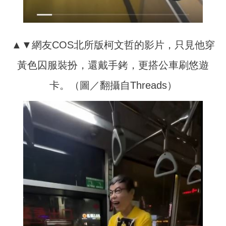
▲▼網友COS北所版柯文哲的影片，只見他穿
黃色囚服裝扮，還戴手銬，更搭公車刷悠遊
卡。（圖／翻攝自Threads）