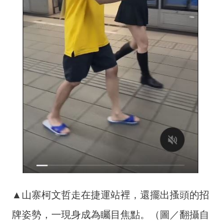
▲山寨柯文哲走在捷運站裡，還擺出搔頭的招
牌姿勢，一現身成為矚目焦點。（圖／翻攝自