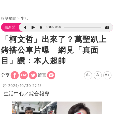
娛樂星聞
生活
0:00
0:00
聽新聞
「柯文哲」出來了？萬聖趴上
銬搭公車片曝 網見「真面
目」讚：本人超帥
A-
A
A+
分享
留言
2024/10/30 22:18
生活中心／綜合報導