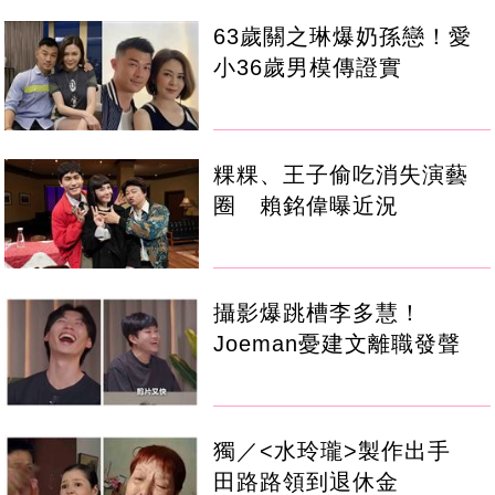
63歲關之琳爆奶孫戀！愛
小36歲男模傳證實
粿粿、王子偷吃消失演藝
圈 賴銘偉曝近況
攝影爆跳槽李多慧！
Joeman憂建文離職發聲
獨／<水玲瓏>製作出手
田路路領到退休金