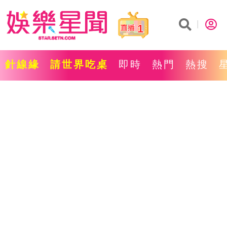
1
針線緣
請世界吃桌
即時
熱門
熱搜