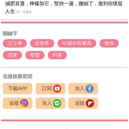
減肥首選，檸檬加它，堅持一週，腰細了，瘦到你懷疑
人生
PR・新素簡
關鍵字
沈玉琳
曾智希
哈囉你有事嗎
撤換
證實
發聲
利菁
追蹤娛樂星聞
下載APP
訂閱
加入
追蹤
加入
追蹤