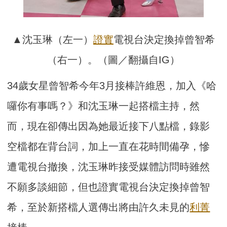
▲沈玉琳（左一）
證實
電視台決定換掉曾智希
（右一）。（圖／翻攝自IG）
34歲女星曾智希今年3月接棒許維恩，加入《哈
囉你有事嗎？》和沈玉琳一起搭檔主持，然
而，現在卻傳出因為她最近接下八點檔，錄影
空檔都在背台詞，加上一直在花時間備孕，慘
遭電視台撤換，沈玉琳昨接受媒體訪問時雖然
不願多談細節，但也證實電視台決定換掉曾智
希，至於新搭檔人選傳出將由許久未見的
利菁