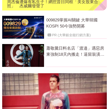
周杰倫遭爆有私生子！網挖昔日同框「美女股東合
照」 杰威爾發聲了
009829掌握AI關鍵 大華韓國
KOSPI 50今強勢開募
PR (大華銀全能行銷方案)
蕭敬騰日料名店「渡邉」遇惡房
東強制18天內搬走！逼留裝潢：
好聚好散