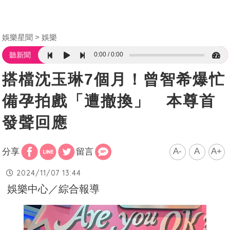
娛樂星聞
娛樂
0:00
0:00
聽新聞
搭檔沈玉琳7個月！曾智希爆忙
備孕拍戲「遭撤換」 本尊首
發聲回應
A-
A
A+
分享
留言
2024/11/07 13:44
娛樂中心／綜合報導