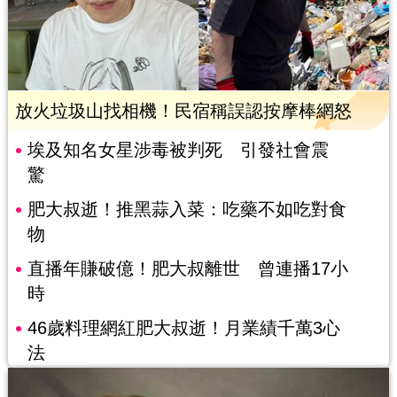
放火垃圾山找相機！民宿稱誤認按摩棒網怒
埃及知名女星涉毒被判死 引發社會震
驚
肥大叔逝！推黑蒜入菜：吃藥不如吃對食
物
直播年賺破億！肥大叔離世 曾連播17小
時
46歲料理網紅肥大叔逝！月業績千萬3心
法