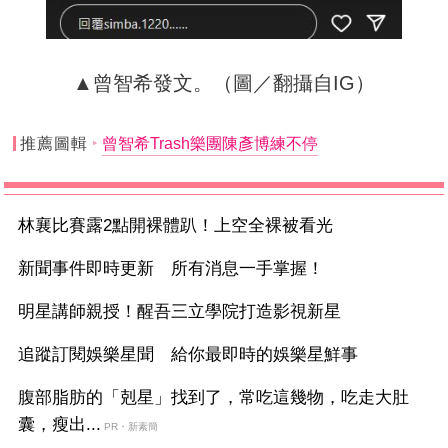
▲曾智希發文。（圖／翻攝自IG）
推薦圖輯
曾智希Trash樂團陳彥博練不停
林襄比賽露2點開裸體趴！上空全裸被看光
新聞事件即時更新 所有消息一手掌握！
明星講師親授！醒吾三立學院打造影視新星
追蹤訂閱娛樂星聞 給你最即時的娛樂星鮮事
腹部脂肪的「剋星」找到了，常吃這幾物，吃走大肚
囊，瘦出...
PR・新素簡