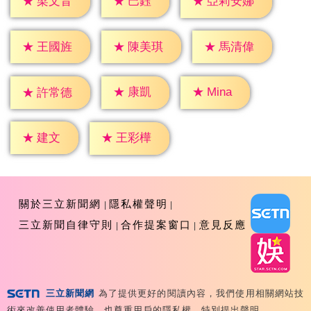
★
巴鈺
★
梁文音
★
亞莉安娜
★
王國旌
★
陳美琪
★
馬清偉
★
康凱
★
Mina
★
許常德
★
建文
★
王彩樺
關於三立新聞網
隱私權聲明
三立新聞自律守則
合作提案窗口
意見反應
三立新聞網
為了提供更好的閱讀內容，我們使用相關網站技
Copyright ©2026 Sanlih E-Television All Rights
術來改善使用者體驗，也尊重用戶的隱私權，特別提出聲明。