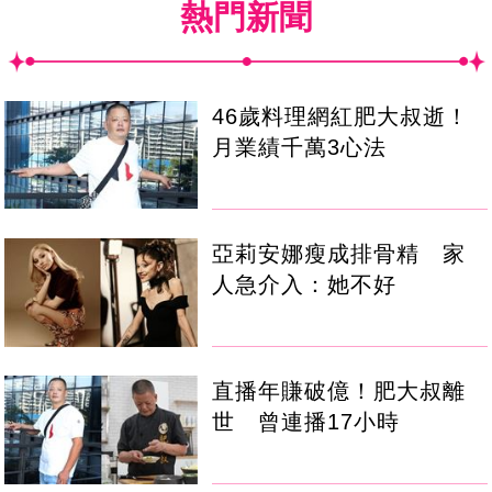
熱門新聞
46歲料理網紅肥大叔逝！
月業績千萬3心法
亞莉安娜瘦成排骨精 家
人急介入：她不好
直播年賺破億！肥大叔離
世 曾連播17小時