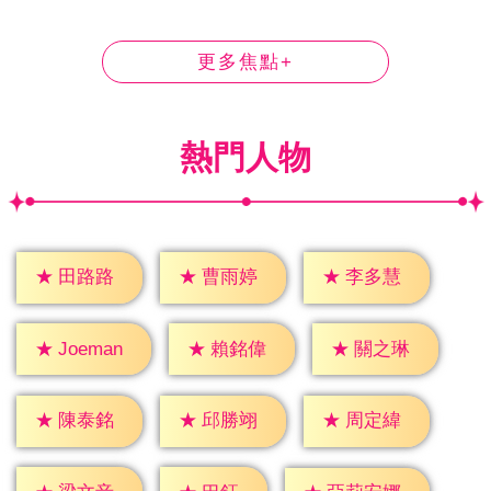
更多焦點+
熱門人物
★
田路路
★
曹雨婷
★
李多慧
★
賴銘偉
★
關之琳
★
Joeman
★
陳泰銘
★
邱勝翊
★
周定緯