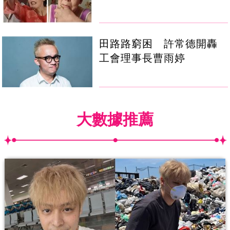
田路路窮困 許常德開轟
工會理事長曹雨婷
大數據推薦