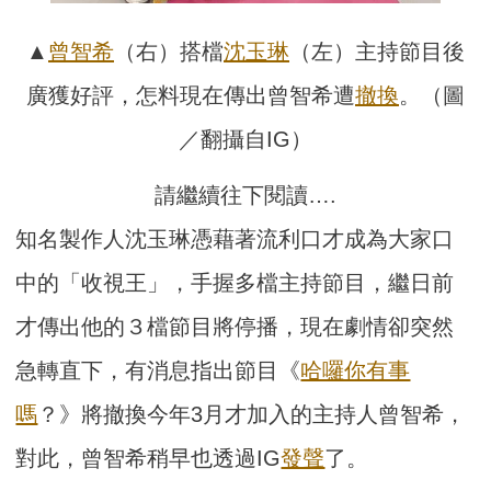
▲
曾智希
（右）搭檔
沈玉琳
（左）主持節目後
廣獲好評，怎料現在傳出曾智希遭
撤換
。（圖
／翻攝自IG）
請繼續往下閱讀….
知名製作人沈玉琳憑藉著流利口才成為大家口
中的「收視王」，手握多檔主持節目，繼日前
才傳出他的３檔節目將停播，現在劇情卻突然
急轉直下，有消息指出節目《
哈囉你有事
嗎
？》將撤換今年3月才加入的主持人曾智希，
對此，曾智希稍早也透過IG
發聲
了。