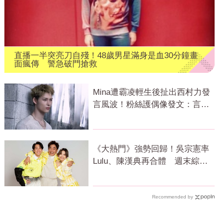
直播一半突亮刀自殘！48歲男星滿身是血30分鐘畫
面瘋傳 警急破門搶救
Mina遭霸凌輕生後扯出西村力發
言風波！粉絲護偶像發文：言論
遭惡意扭曲
《大熱門》強勢回歸！吳宗憲率
Lulu、陳漢典再合體 週末綜藝
大戰開打
Recommended by