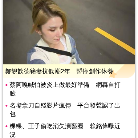
鄭靚歆德籍妻抗低潮2年 暫停創作休養
蔡阿嘎喊怕被炎上做最好準備 網轟自打
臉
名嘴拿刀自殘影片瘋傳 平台發聲認了出
包
粿粿、王子偷吃消失演藝圈 賴銘偉曝近
況