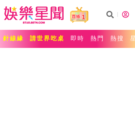
1
針線緣
請世界吃桌
即時
熱門
熱搜