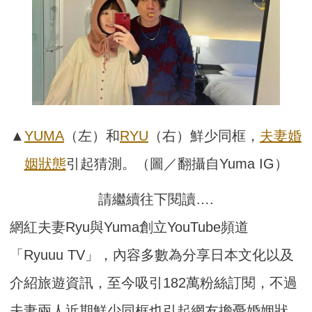
▲
YUMA
（左）和
RYU
（右）鮮少同框，
夫妻
婚
姻
狀態
引起猜測。（圖／翻攝自Yuma IG）
請繼續往下閱讀….
網紅夫妻Ryu與Yuma創立YouTube頻道
「Ryuuu TV」，內容多數為分享日本文化以及
介紹旅遊資訊，至今吸引182萬粉絲訂閱，不過
夫妻兩人近期鮮少同框也引起網友擔憂婚姻狀