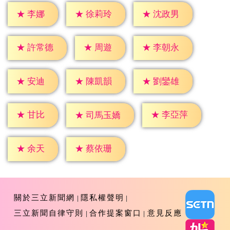
★
李娜
★
徐莉玲
★
沈政男
★
周遊
★
許常德
★
李朝永
★
安迪
★
陳凱韻
★
劉鑾雄
★
甘比
★
李亞萍
★
司馬玉嬌
★
余天
★
蔡依珊
關於三立新聞網
隱私權聲明
三立新聞自律守則
合作提案窗口
意見反應