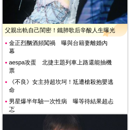
父親出軌自己閨密！鐵肺歌后辛酸人生曝光
金正烈酗酒頻闖禍 曝與台籍妻離婚內
幕
aespa攻蛋 北捷主題列車上路還能抽機
票
《不良》女主持超坎坷！尪遭槍殺抱嬰逃
命
男星爆半年驗一次性病 曝等待結果超忐
忑