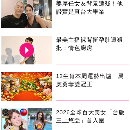
姜厚任女友背景遭疑！他
證實是真台大畢業
最美主播裸背挺孕肚遭狠
批：情色廚房
12生肖本周運勢出爐 屬
虎勇奪雙冠王
2026全球百大美女「台版
三上悠亞」首入圍