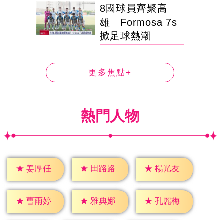
8國球員齊聚高
雄 Formosa 7s
掀足球熱潮
更多焦點+
熱門人物
★
姜厚任
★
田路路
★
楊光友
★
曹雨婷
★
雅典娜
★
孔麗梅