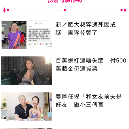
新／肥大叔猝逝死因成
謎 團隊發聲了
百萬網紅遭騙失蹤 付500
萬贖金仍遭撕票
姜厚任揭「和女友前夫是
好友」撇小三傳言