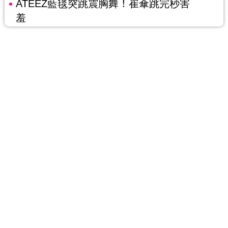
ATEEZ藍毯突跳震胸舞！崔傘跳完秒害
羞