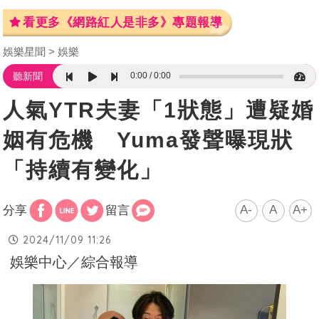
看更多《網路紅人是非多》專題報導
娛樂星聞
娛樂
0:00
0:00
聽新聞
人氣YTR夫妻「1狀態」遭疑婚
姻有危機 Yuma發聲曝現狀
「持續有變化」
A-
A
A+
分享
留言
2024/11/09 11:26
娛樂中心／綜合報導