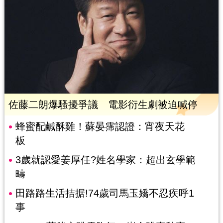
佐藤二朗爆騷擾爭議 電影衍生劇被迫喊停
蜂蜜配鹹酥雞！蘇晏霈認證：宵夜天花
板
3歲就認愛姜厚任?姓名學家：超出玄學範
疇
田路路生活拮据!74歲司馬玉嬌不忍疾呼1
事