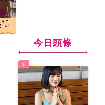
上空全
營 粉紅
ed by
今日頭條
1