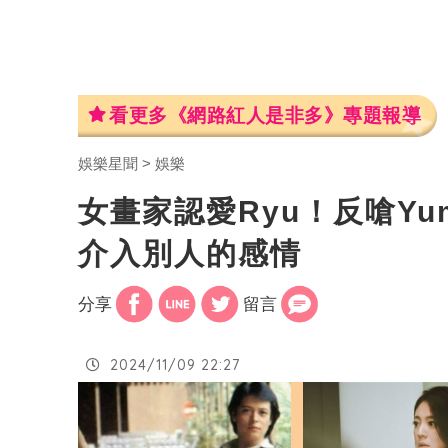
看更多《網路紅人是非多》專題報導
娛樂星聞
娛樂
女畫家認愛Ryu！反嗆Yu
介入別人的感情
分享
留言
2024/11/09 22:27