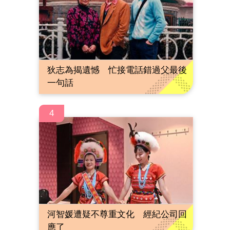
狄志為揭遺憾 忙接電話錯過父最後
一句話
4
河智媛遭疑不尊重文化 經紀公司回
應了