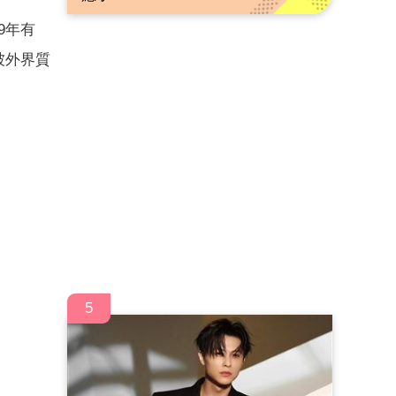
9年有
被外界質
5