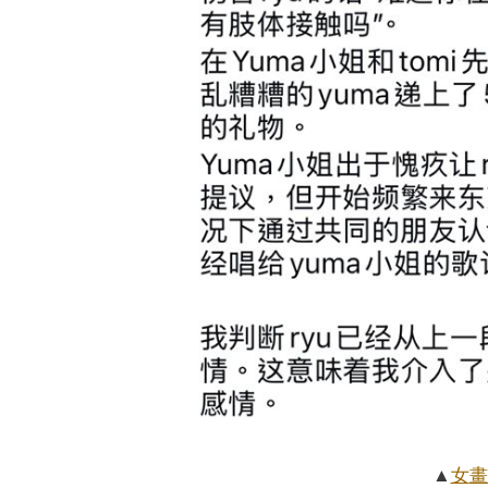
▲
女
畫