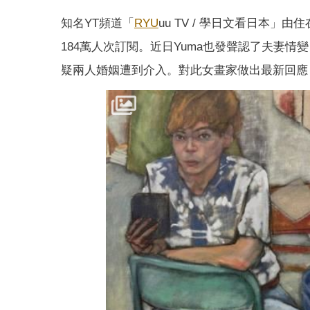
知名YT頻道「
RYU
uu TV / 學日文看日本」
184萬人次訂閱。近日Yuma也發聲認了夫妻情
疑兩人婚姻遭到介入。對此女畫家做出最新回應，