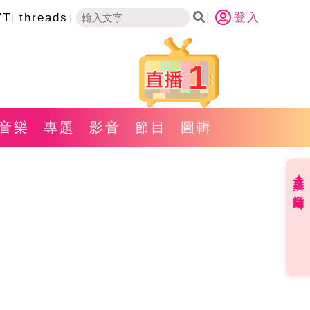
YT
threads
登入
1
音樂
專題
影音
節目
圖輯
直播✦活動