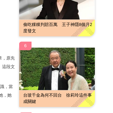
偷吃粿粿判賠百萬 王子神隱8個月2
度發文
6
章，原先
」這段文
認識，當
她，她
台玻千金為何不回台 徐莉玲這件事
成關鍵