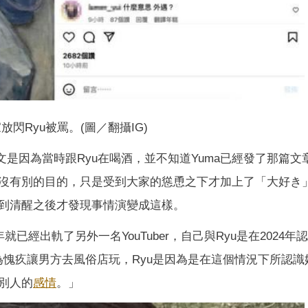
放閃Ryu被罵。(圖／翻攝IG)
文是因為當時跟Ryu在喝酒，並不知道Yuma已經發了那篇文
沒有別的目的，只是受到大家的慫恿之下才加上了「大好き
到清醒之後才發現事情演變成這樣。
就已經出軌了另外一名YouTuber，自己與Ryu是在2024年
為愧疚讓男方去風俗店玩，Ryu是因為是在這個情況下所認識
別人的
感情
。」