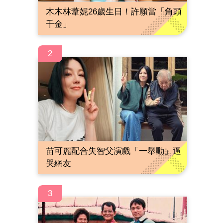
木木林葦妮26歲生日！許願當「角頭
千金」
2
苗可麗配合失智父演戲「一舉動」逼
哭網友
3