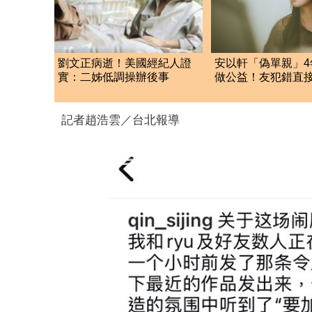
劉文正病逝！美國經紀人證
安以軒「偽單親」4
實：二姊低調操辦後事
做公益！友犯錯直
捐款百萬贖罪
記者趙浩雲／台北報導