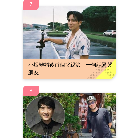
7
小煜離婚後首個父親節 一句話逼哭
網友
8