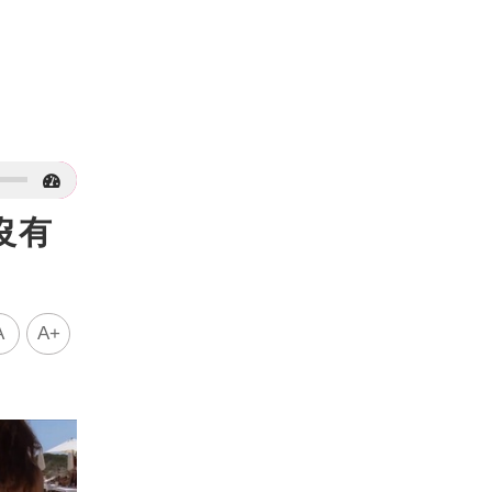
沒有
A
A+