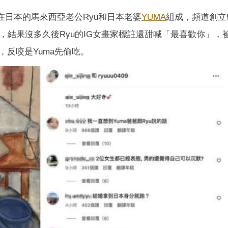
由住在日本的馬來西亞老公Ryu和日本老婆
YUMA
組成，頻道創立
變，結果沒多久後Ryu的IG女畫家標註還甜喊「最喜歡你」，
反咬是Yuma先偷吃。