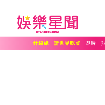
針線緣
請世界吃桌
即時