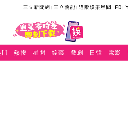
三立新聞網
三立藝能
追蹤娛樂星聞
FB
熱門
熱搜
星聞
綜藝
戲劇
日韓
電影