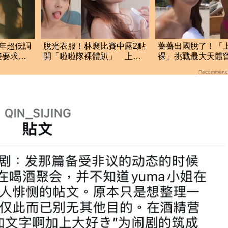
年超低調
脫光衣服！林襄比賽中露2點
薔薔出國脫了！「
接要求：
開「啦啦隊裸體趴」 上空
裸」挑戰最大天體
全裸被看光光
美胸被路人狂讚
Recommend