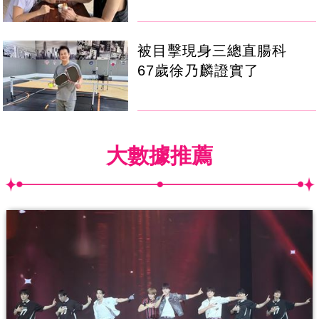
被目擊現身三總直腸科
67歲徐乃麟證實了
大數據推薦