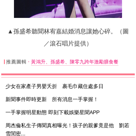
▲孫盛希聽聞林宥嘉結婚消息讓她心碎。（圖
／滾石唱片提供）
推薦圖輯
黃鴻升、孫盛希、陳零九跨年激勵膳食餐
少女在家產子男嬰夭折 裹毛巾藏住處多日
新聞事件即時更新 所有消息一手掌握！
一手掌握明星動態 即刻下載娛樂星聞APP
周杰倫私生子傳聞真相曝光！孩子的親爹竟是他 劉若
雪閨密...