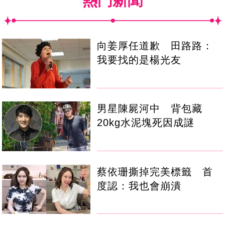
熱門新聞
向姜厚任道歉 田路路：
我要找的是楊光友
男星陳屍河中 背包藏
20kg水泥塊死因成謎
蔡依珊撕掉完美標籤 首
度認：我也會崩潰