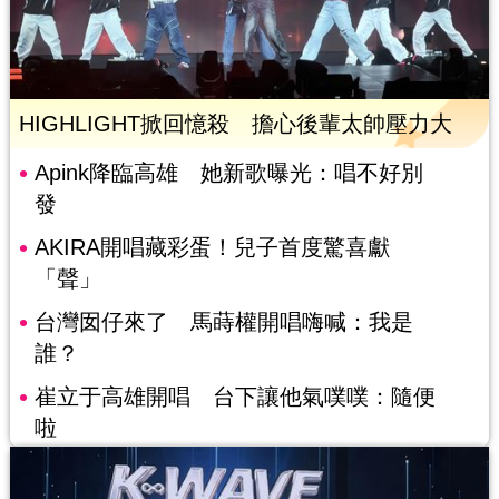
HIGHLIGHT掀回憶殺 擔心後輩太帥壓力大
Apink降臨高雄 她新歌曝光：唱不好別
發
AKIRA開唱藏彩蛋！兒子首度驚喜獻
「聲」
台灣囡仔來了 馬蒔權開唱嗨喊：我是
誰？
崔立于高雄開唱 台下讓他氣噗噗：隨便
啦