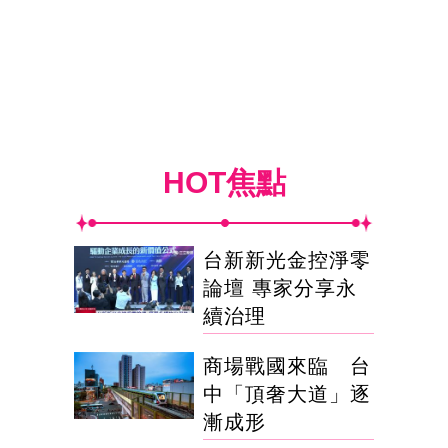
HOT焦點
台新新光金控淨零
論壇 專家分享永
續治理
商場戰國來臨 台
中「頂奢大道」逐
漸成形