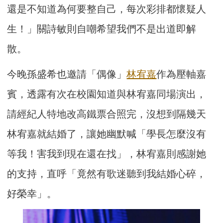
還是不知道為何要整自己，每次彩排都懷疑人
生！」關詩敏則自嘲希望我們不是出道即解
散。
今晚孫盛希也邀請「偶像」
林宥嘉
作為壓軸嘉
賓，透露有次在校園知道與林宥嘉同場演出，
請經紀人特地改高鐵票合照完，沒想到隔幾天
林宥嘉就結婚了，讓她幽默喊「學長怎麼沒有
等我！害我到現在還在找」，林宥嘉則感謝她
的支持，直呼「竟然有歌迷聽到我結婚心碎，
好榮幸」。