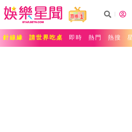
1
針線緣
請世界吃桌
即時
熱門
熱搜