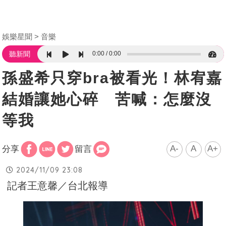
娛樂星聞
音樂
0:00
0:00
聽新聞
孫盛希只穿bra被看光！林宥嘉
結婚讓她心碎 苦喊：怎麼沒
等我
A-
A
A+
分享
留言
2024/11/09 23:08
記者王意馨／台北報導