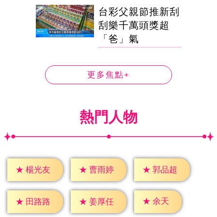
台彩父親節推新刮
刮樂千萬頭獎超
「爸」氣
更多焦點+
熱門人物
★
楊光友
★
曹雨婷
★
郭品超
★
余天
★
田路路
★
姜厚任