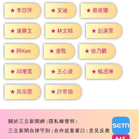
★
安迪
★
李亞萍
★
蔡依珊
★
連勝文
★
林文晴
★
彭康育
★
連戰
★
阿Ken
★
徐乃麟
★
邱瓈寬
★
王心凌
★
楊丞琳
★
吳宗憲
★
許常德
關於三立新聞網
隱私權聲明
三立新聞自律守則
合作提案窗口
意見反應