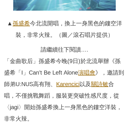
▲
孫盛希
今北流開唱，換上一身黑色的鏤空洋
裝，非常火辣。（圖／滾石唱片提供）
請繼續往下閱讀….
「金曲歌后」孫盛希今晚(9日)於北流舉辦《孫
盛希「I」Can’t Be Left Alone
演唱會
》，邀請到
師弟U:NUS高有翔、
Karencici
以及
關詩敏
合
唱，不僅挑戰舞蹈，服裝更突破性感尺度，從
〈jagi〉開始孫盛希換上一身黑色的鏤空洋裝，
非常火辣。