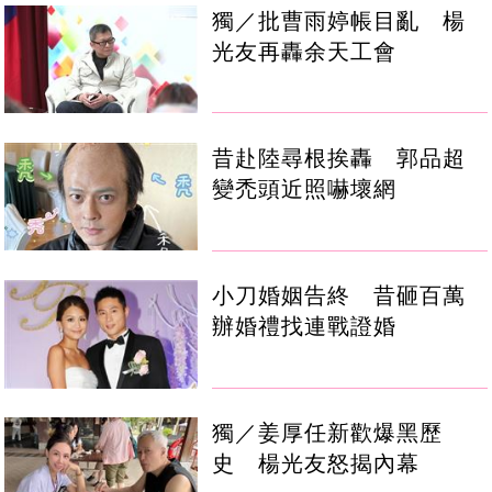
獨／批曹雨婷帳目亂 楊
光友再轟余天工會
昔赴陸尋根挨轟 郭品超
變禿頭近照嚇壞網
小刀婚姻告終 昔砸百萬
辦婚禮找連戰證婚
獨／姜厚任新歡爆黑歷
史 楊光友怒揭內幕