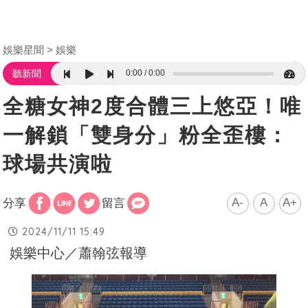
娛樂星聞
娛樂
0:00
0:00
聽新聞
全糖女神2度合體三上悠亞！唯
一解鎖「雙身分」粉全歪樓：
球場共演啦
A-
A
A+
分享
留言
2024/11/11 15:49
娛樂中心／蕭翰弦報導