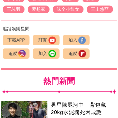
王芯羽
夢想家
味全小龍女
三上悠亞
追蹤娛樂星聞
下載APP
訂閱
加入
追蹤
加入
追蹤
熱門新聞
男星陳屍河中 背包藏
20kg水泥塊死因成謎