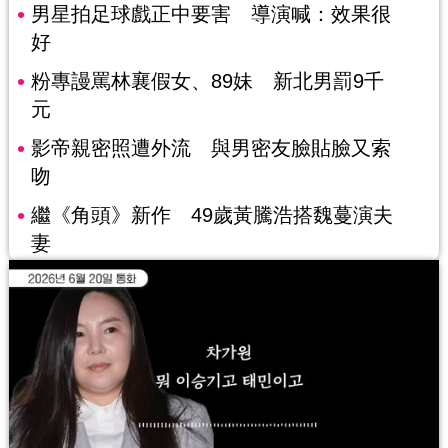
男星拍足球戲正中要害 導演喊：效果很
好
粉專謾罵林襄假女、89妹 新北男罰9千
元
影帝親密照遭外流 與男密友臉貼臉又索
吻
繼《角頭》新作 49歲黃騰浩搭魏蔓演夫
妻