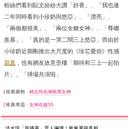
粉絲們看到貼文紛紛大讚「好香」、「我也連
二年同時看到小珍奶與悠亞」、「漂亮」、
「兩個都很美」、「兩位全糖女神」、「尊嘟
羨慕」、「真的是一哭二鬧三上悠亞」而由於
小珍奶近期剛推出大尺度的《珍芯愛你》性感
寫真
，也有網友故意歪樓「期待和三上一起拍
片」、「球場共演啦」
推薦圖輯
林志玲化身暗黑女神
推薦專題
女神在線S5
淡水現「龍捲風」眾人嚇壞！氣象署揭真相