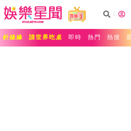
1
針線緣
請世界吃桌
即時
熱門
熱搜