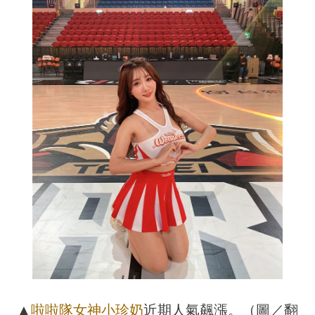
▲
啦啦隊女神
小珍奶
近期人氣飆漲。（圖／翻