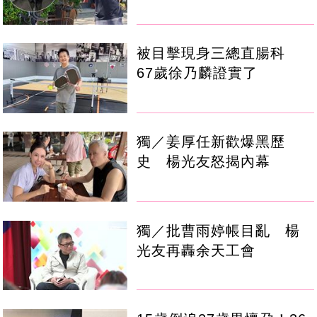
被目擊現身三總直腸科
67歲徐乃麟證實了
獨／姜厚任新歡爆黑歷
史 楊光友怒揭內幕
獨／批曹雨婷帳目亂 楊
光友再轟余天工會