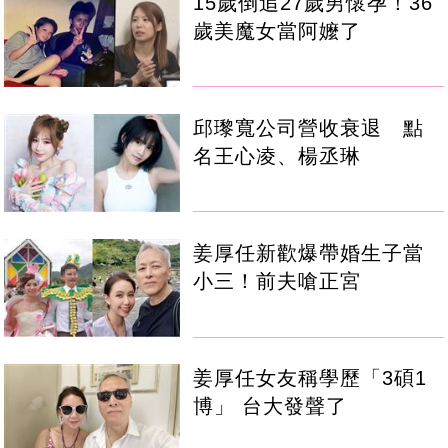
15歲倒追27歲男懷孕！36
歲美魔女當阿嬤了
邱瓈寬公司營收衰退 點
名王心凌、楊丞琳
姜厚任新歡爆帶婚生子當
小三！前夫嗆正宮
姜厚任女友稱學歷「3碩1
博」 台大發聲了