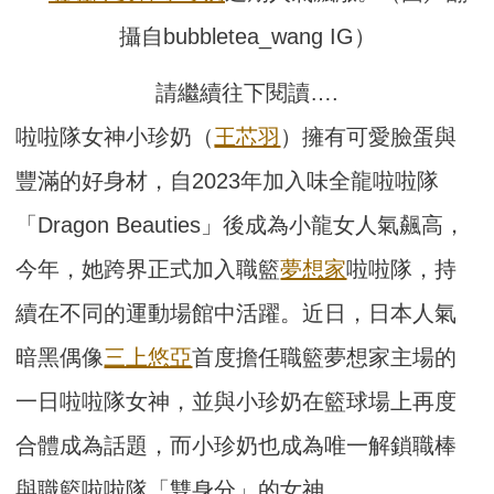
攝自bubbletea_wang IG）
請繼續往下閱讀….
啦啦隊女神小珍奶（
王芯羽
）擁有可愛臉蛋與
豐滿的好身材，自2023年加入味全龍啦啦隊
「Dragon Beauties」後成為小龍女人氣飆高，
今年，她跨界正式加入職籃
夢想家
啦啦隊，持
續在不同的運動場館中活躍。近日，日本人氣
暗黑偶像
三上悠亞
首度擔任職籃夢想家主場的
一日啦啦隊女神，並與小珍奶在籃球場上再度
合體成為話題，而小珍奶也成為唯一解鎖職棒
與職籃啦啦隊「雙身分」的女神。