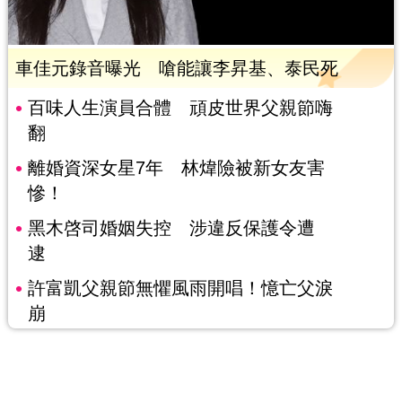
車佳元錄音曝光 嗆能讓李昇基、泰民死
百味人生演員合體 頑皮世界父親節嗨
翻
離婚資深女星7年 林煒險被新女友害
慘！
黑木啓司婚姻失控 涉違反保護令遭
逮
許富凱父親節無懼風雨開唱！憶亡父淚
崩