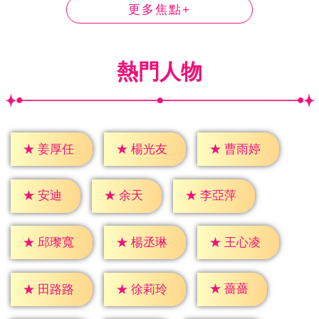
更多焦點+
熱門人物
★
姜厚任
★
楊光友
★
曹雨婷
★
安迪
★
余天
★
李亞萍
★
邱瓈寬
★
楊丞琳
★
王心凌
★
薔薔
★
田路路
★
徐莉玲