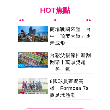
HOT焦點
商場戰國來臨 台
中「頂奢大道」逐
漸成形
台彩父親節推新刮
刮樂千萬頭獎超
「爸」氣
8國球員齊聚高
雄 Formosa 7s
掀足球熱潮