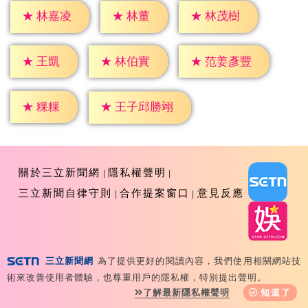
★
林董
★
林嘉凌
★
林茂樹
★
王凱
★
林伯實
★
范姜彥豐
★
粿粿
★
王子邱勝翊
關於三立新聞網
隱私權聲明
三立新聞自律守則
合作提案窗口
意見反應
三立新聞網
為了提供更好的閱讀內容，我們使用相關網站技
Copyright ©2026 Sanlih E-Television All Rights
術來改善使用者體驗，也尊重用戶的隱私權，特別提出聲明。
Reserved 版權所有 盜用必究 台北市內湖區舊宗路一段159
了解最新隱私權聲明
知道了
號 02-8792-8888