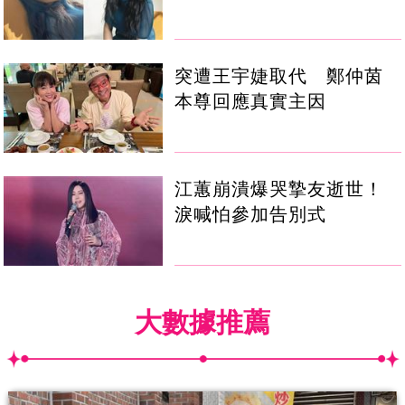
突遭王宇婕取代 鄭仲茵
本尊回應真實主因
江蕙崩潰爆哭摯友逝世！
淚喊怕參加告別式
大數據推薦