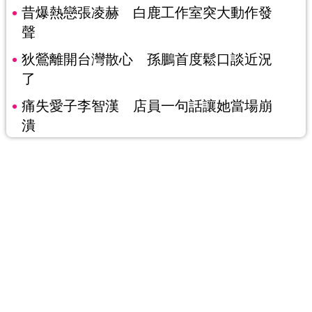
昔爆熱戀張凌赫 白鹿工作室突大動作發
聲
狄鶯離開台灣散心 孫鵬首度鬆口談近況
了
痛失愛子李智漢 店員一句話讓她當場崩
潰