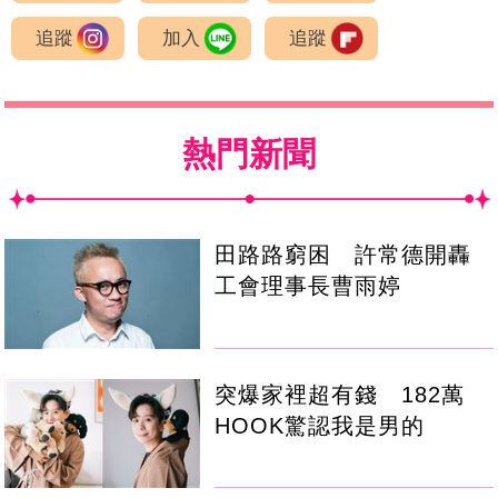
追蹤
加入
追蹤
熱門新聞
田路路窮困 許常德開轟
工會理事長曹雨婷
突爆家裡超有錢 182萬
HOOK驚認我是男的