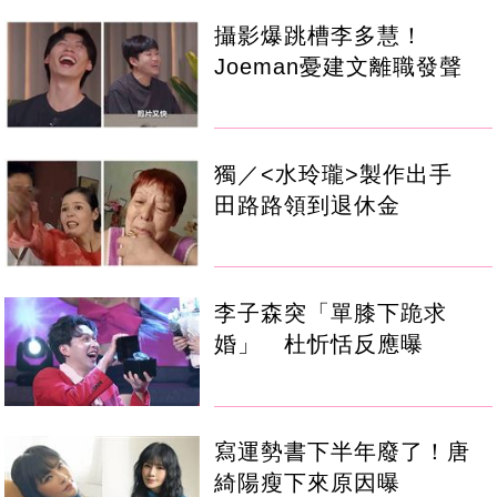
攝影爆跳槽李多慧！
Joeman憂建文離職發聲
獨／<水玲瓏>製作出手
田路路領到退休金
李子森突「單膝下跪求
婚」 杜忻恬反應曝
寫運勢書下半年廢了！唐
綺陽瘦下來原因曝