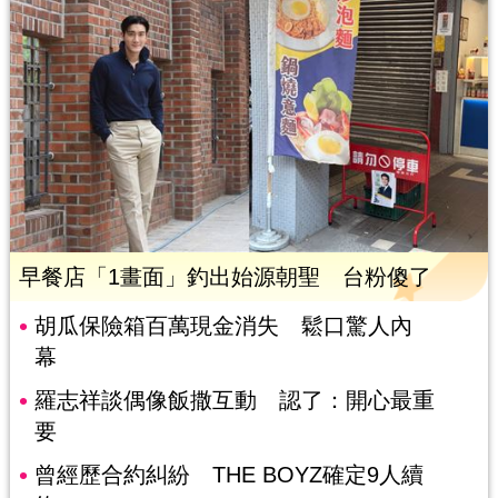
早餐店「1畫面」釣出始源朝聖 台粉傻了
胡瓜保險箱百萬現金消失 鬆口驚人內
幕
羅志祥談偶像飯撒互動 認了：開心最重
要
曾經歷合約糾紛 THE BOYZ確定9人續