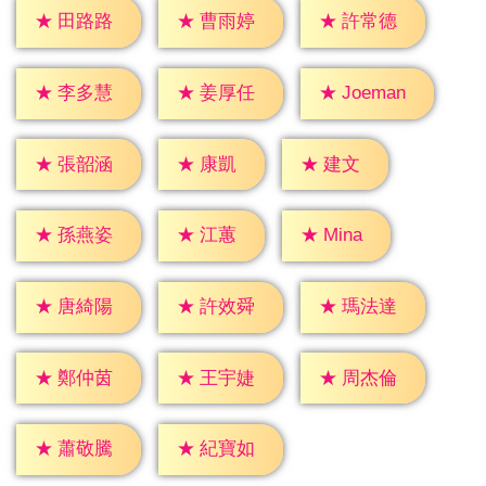
★
田路路
★
曹雨婷
★
許常德
★
李多慧
★
姜厚任
★
Joeman
★
康凱
★
建文
★
張韶涵
★
江蕙
★
Mina
★
孫燕姿
★
唐綺陽
★
許效舜
★
瑪法達
★
鄭仲茵
★
王宇婕
★
周杰倫
★
蕭敬騰
★
紀寶如