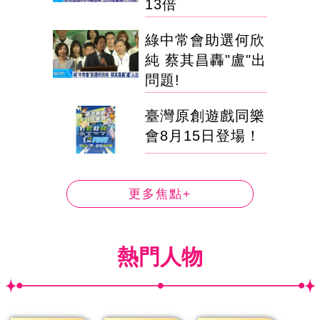
13倍
綠中常會助選何欣
純 蔡其昌轟"盧"出
問題!
臺灣原創遊戲同樂
會8月15日登場！
更多焦點+
熱門人物