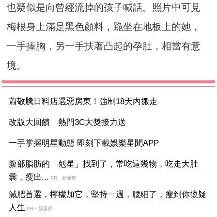
也疑似是向曾經流掉的孩子喊話。照片中可見
梅根身上滿是黑色顏料，跪坐在地板上的她，
一手捧胸，另一手扶著凸起的孕肚，相當有意
境。
蕭敬騰日料店遇惡房東！強制18天內搬走
改版大回饋 熱門3C大獎接力送
一手掌握明星動態 即刻下載娛樂星聞APP
腹部脂肪的「剋星」找到了，常吃這幾物，吃走大肚
囊，瘦出...
PR・新素簡
減肥首選，檸檬加它，堅持一週，腰細了，瘦到你懷疑
人生
PR・新素簡