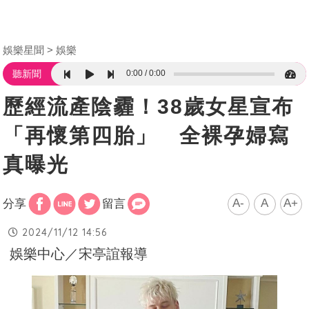
娛樂星聞
娛樂
0:00
0:00
聽新聞
歷經流產陰霾！38歲女星宣布
「再懷第四胎」 全裸孕婦寫
真曝光
A-
A
A+
分享
留言
2024/11/12 14:56
娛樂中心／宋亭誼報導