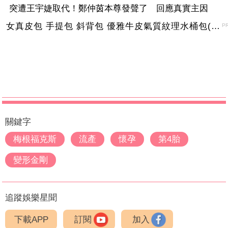
突遭王宇婕取代！鄭仲茵本尊發聲了 回應真實主因
女真皮包 手提包 斜背包 優雅牛皮氣質紋理水桶包(2色)【XBO7950112】＊艾美時尚(現+預)
P
關鍵字
梅根福克斯
流產
懷孕
第4胎
變形金剛
追蹤娛樂星聞
下載APP
訂閱
加入