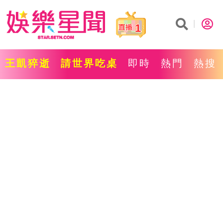
1
王凱猝逝
請世界吃桌
即時
熱門
熱搜