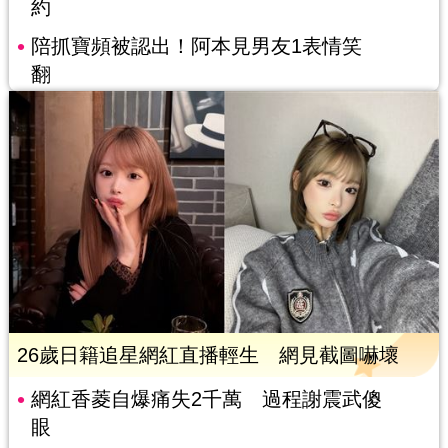
約
陪抓寶頻被認出！阿本見男友1表情笑
翻
26歲日籍追星網紅直播輕生 網見截圖嚇壞
網紅香菱自爆痛失2千萬 過程謝震武傻
眼