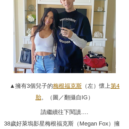
▲擁有3個兒子的
梅根福克斯
（左）懷上
第4
胎
。（圖／翻攝自IG）
請繼續往下閱讀….
38歲好萊塢影星梅根福克斯（Megan Fox）擁