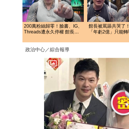
200萬粉絲歸零！臉書、IG、
館長被罵舔共哭了
Threads遭永久停權 館長求
「年虧2億」只能
救：B站、抖音都在
網：個人造業個人
政治中心／綜合報導