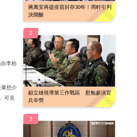
蔣萬安再提疫苗封存30年！周軒引判
決開酸
2
攝自李柏
長輩想介
顧立雄視導第三作戰區 慰勉參演官
。」可見
兵辛勞
3