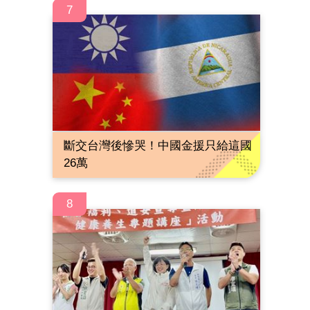
7
斷交台灣後慘哭！中國金援只給這國
26萬
8