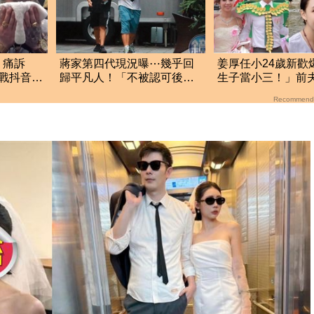
！痛訴
蔣家第四代現況曝⋯幾乎回
姜厚任小24歲新歡
轉戰抖音
歸平凡人！「不被認可後
生子當小三！」前
擔
代」唯獨他從政
宮 黑歷史曝光
Recommend