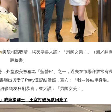
ty
美貌相當吸睛，網友恭喜大讚：「男帥女美！」（圖／翻
毅臉書）
公分，外型俊美被稱為「藍營F4」之一，過去在市場拜票常有
書曬出與妻子Petty登記結婚照，宣布：「我～終結單身啦
引發許多網友狂刷恭喜，並大讚：「男帥女美！」
！」威廉接國王 王室打破沉默回應了