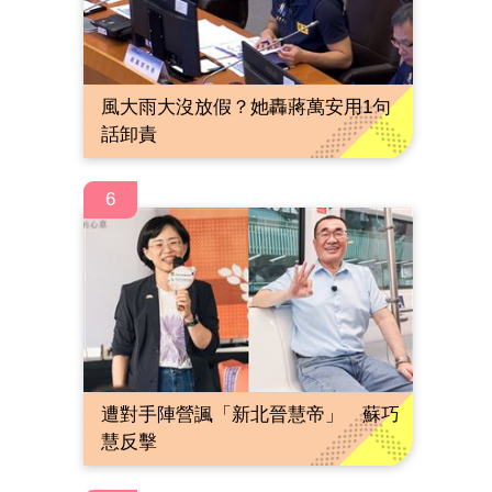
風大雨大沒放假？她轟蔣萬安用1句
話卸責
6
遭對手陣營諷「新北晉慧帝」 蘇巧
慧反擊