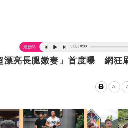
0:00
0:00
聽新聞
超漂亮長腿嫩妻」首度曝 網狂
A-