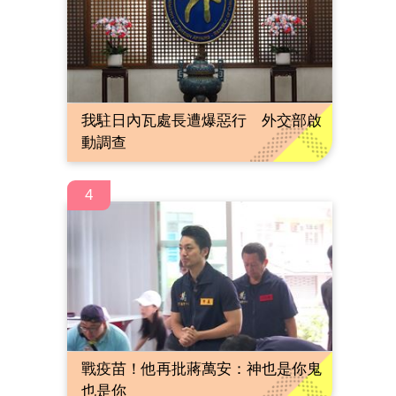
我駐日內瓦處長遭爆惡行 外交部啟
動調查
4
戰疫苗！他再批蔣萬安：神也是你鬼
也是你