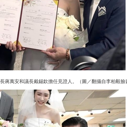
北市長蔣萬安和議長戴錫欽擔任見證人。（圖／翻攝自李柏毅臉