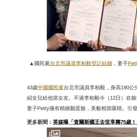
▲國民黨
台北市議員
李柏毅
登記結婚
，妻子
Pet
43歲
中國國民黨
台北市議員李柏毅，身高190
紹女兒給他當女友。不過李柏毅今（12日）在臉
妻子Petty擁有精緻鵝蛋臉，美貌相當吸睛。
更多新聞：
英媒曝「查爾斯國王去世享壽75歲