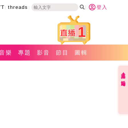
YT
threads
登入
1
音樂
專題
影音
節目
圖輯
直播✦活動