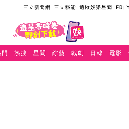
三立新聞網
三立藝能
追蹤娛樂星聞
FB
熱門
熱搜
星聞
綜藝
戲劇
日韓
電影