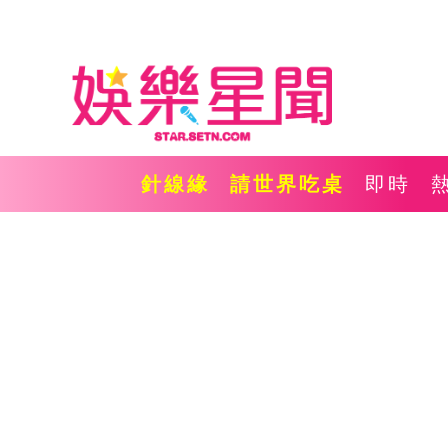
針線緣
請世界吃桌
即時