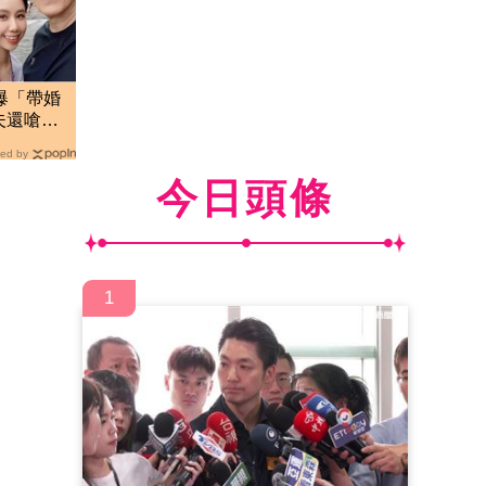
爆「帶婚
夫還嗆正
ed by
今日頭條
1