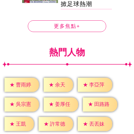
掀足球熱潮
更多焦點+
熱門人物
★
余天
★
曹雨婷
★
李亞萍
★
吳宗憲
★
姜厚任
★
田路路
★
王凱
★
許常德
★
丟丟妹