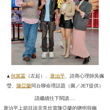
▲
何篤霖
（左起）、
唐治平
、諮商心理師吳姵
瑩、
陳亞蘭
同台聊命理話題（圖／JET提供）
請繼續往下閱讀….
唐治平上節目說非常欣賞陳亞蘭的聰明與幽