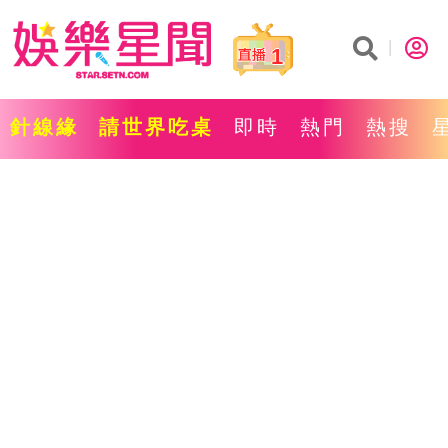
1
針線緣
請世界吃桌
即時
熱門
熱搜