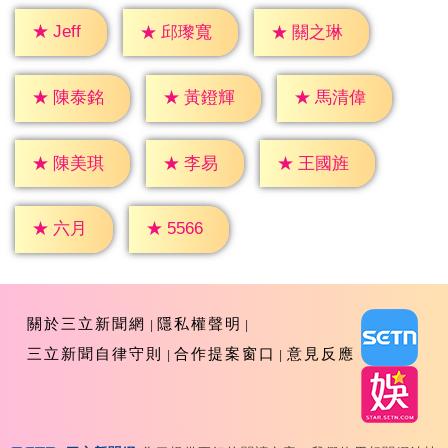
★
Jeff
★
邱瓈寬
★
關之琳
★
陳泰銘
★
黃鐙輝
★
馬清偉
★
李易
★
陳美琪
★
王國旌
★
六月
★
5566
關於三立新聞網
隱私權聲明
三立新聞自律守則
合作提案窗口
意見反應