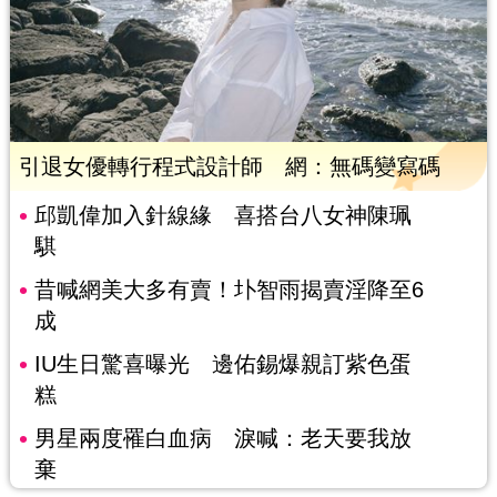
引退女優轉行程式設計師 網：無碼變寫碼
邱凱偉加入針線緣 喜搭台八女神陳珮
騏
昔喊網美大多有賣！圤智雨揭賣淫降至6
成
IU生日驚喜曝光 邊佑錫爆親訂紫色蛋
糕
男星兩度罹白血病 淚喊：老天要我放
棄