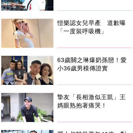
愷樂認女兒早產 道歉曝
「一度裝呼吸機」
63歲關之琳爆奶孫戀！愛
小36歲男模傳證實
摯友「長相激似王凱」王
媽眼熟抱著痛哭！