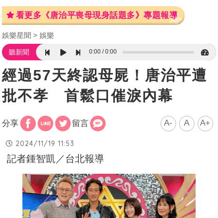
看更多《唐治平喪母現身話題多》專題報導
娛樂星聞
娛樂
0:00
0:00
聽新聞
經過57天終認母屍！唐治平遭
批不孝 首鬆口催淚內幕
A-
A
A+
分享
留言
2024/11/19 11:53
記者鍾智凱／台北報導