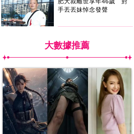
肥大叔離世享年46歲 對
手丟丟妹悼念發聲
大數據推薦