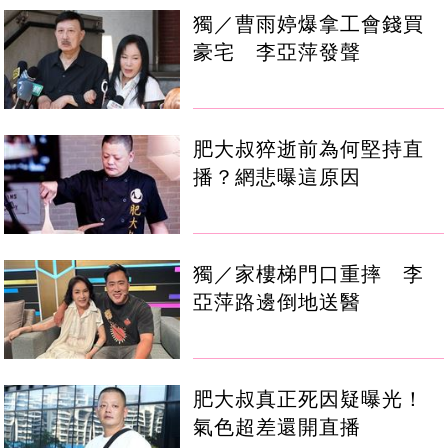
獨／曹雨婷爆拿工會錢買
豪宅 李亞萍發聲
肥大叔猝逝前為何堅持直
播？網悲曝這原因
獨／家樓梯門口重摔 李
亞萍路邊倒地送醫
肥大叔真正死因疑曝光！
氣色超差還開直播