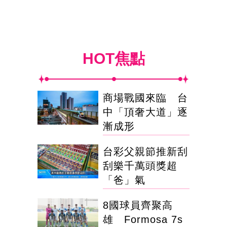
HOT焦點
商場戰國來臨 台
中「頂奢大道」逐
漸成形
台彩父親節推新刮
刮樂千萬頭獎超
「爸」氣
8國球員齊聚高
雄 Formosa 7s