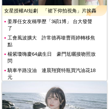
女星授權AI短劇 「裙下仰拍視角」片挨轟
姜厚任女友稱學歷「3碩1博」 台大發聲
了
工會風波擴大 許常德再嗆曹雨婷轉移焦
點
楊紫瓊嗨慶64歲生日 豪門尪曬接吻照放
閃
騎車半路沒油 連晨翔寶特瓶買汽油花18
元