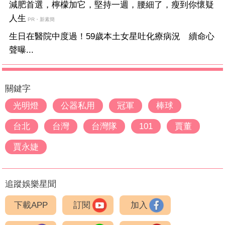
減肥首選，檸檬加它，堅持一週，腰細了，瘦到你懷疑
人生
PR・新素簡
生日在醫院中度過！59歲本土女星吐化療病況 續命心
聲曝...
關鍵字
光明燈
公器私用
冠軍
棒球
台北
台灣
台灣隊
101
賈董
賈永婕
追蹤娛樂星聞
下載APP
訂閱
加入