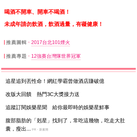
喝酒不開車、開車不喝酒！
未成年請勿飲酒，飲酒過量，有礙健康！
推薦圖輯
2017台北101煙火
推薦專題
12強賽台灣隊世界冠軍
追星追到丟性命！網紅學霸曾做酒店賺破億
改版大回饋 熱門3C大獎接力送
追蹤訂閱娛樂星聞 給你最即時的娛樂星鮮事
腹部脂肪的「剋星」找到了，常吃這幾物，吃走大肚
囊，瘦出...
PR・新素簡