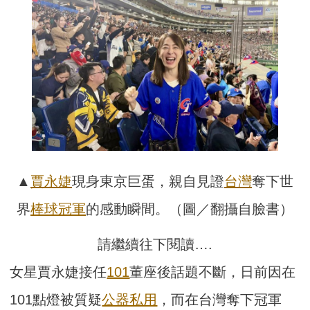
▲
賈永婕
現身東京巨蛋，親自見證
台灣
奪下世
界
棒球
冠軍
的感動瞬間。（圖／翻攝自臉書）
請繼續往下閱讀….
女星賈永婕接任
101
董座後話題不斷，日前因在
101點燈被質疑
公器私用
，而在台灣奪下冠軍