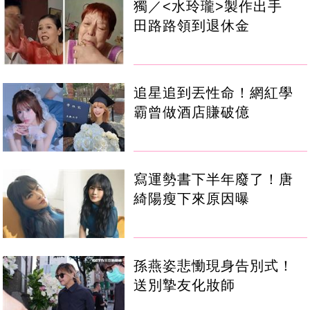
獨／<水玲瓏>製作出手
田路路領到退休金
追星追到丟性命！網紅學
霸曾做酒店賺破億
寫運勢書下半年廢了！唐
綺陽瘦下來原因曝
孫燕姿悲慟現身告別式！
送別摯友化妝師