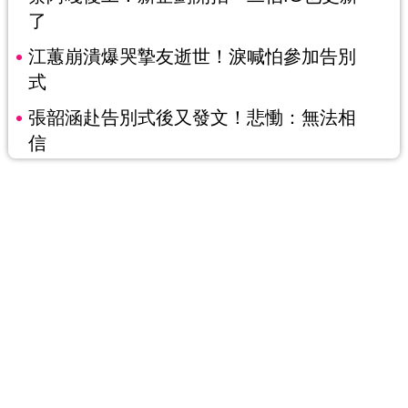
了
江蕙崩潰爆哭摯友逝世！淚喊怕參加告別
式
張韶涵赴告別式後又發文！悲慟：無法相
信