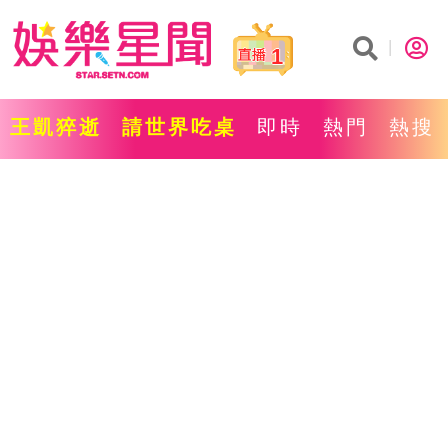
1
王凱猝逝
請世界吃桌
即時
熱門
熱搜