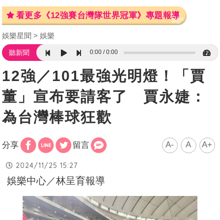
看更多《12強賽台灣隊世界冠軍》專題報導
娛樂星聞
娛樂
0:00
0:00
聽新聞
12強／101最強光明燈！「賈
董」宣布要請客了 賈永婕：
為台灣棒球狂歡
A-
A
A+
分享
留言
2024/11/25 15:27
娛樂中心／林呈育報導