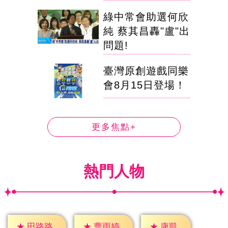
綠中常會助選何欣
純 蔡其昌轟"盧"出
問題!
臺灣原創遊戲同樂
會8月15日登場！
更多焦點+
熱門人物
★
康凱
★
田路路
★
曹雨婷