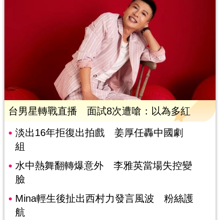
台男星轉戰直播 面試8次遭嗆：以為多紅
淡出16年拒復出拍戲 姜厚任轟中國劇
組
水中熱舞翻轉爆意外 李雅英當場失控變
臉
Mina輕生後扯出西村力發言風波 粉絲護
航