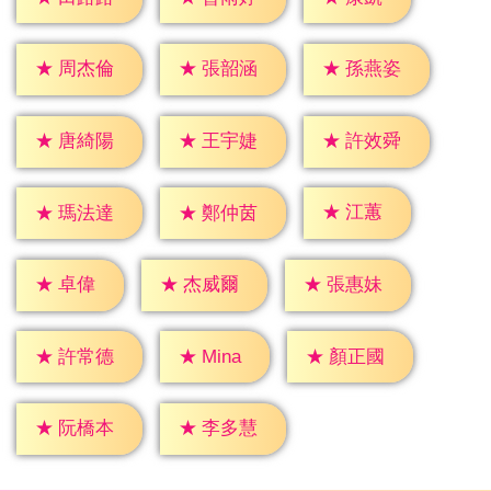
★
周杰倫
★
張韶涵
★
孫燕姿
★
唐綺陽
★
王宇婕
★
許效舜
★
江蕙
★
瑪法達
★
鄭仲茵
★
卓偉
★
杰威爾
★
張惠妹
★
Mina
★
許常德
★
顏正國
★
阮橋本
★
李多慧