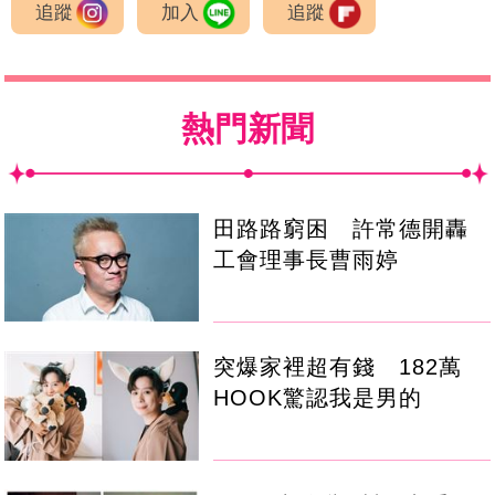
追蹤
加入
追蹤
熱門新聞
田路路窮困 許常德開轟
工會理事長曹雨婷
突爆家裡超有錢 182萬
HOOK驚認我是男的