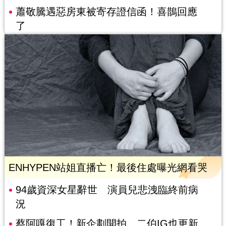
蕭敬騰遇惡房東被寄存證信函！喜鵲回應
了
ENHYPEN站姐直播亡！最後住處曝光網看哭
94歲資深女星辭世 演員兒悲洩臨終前病
況
蔡阿嘎復工！新企劃開拍 二伯IG也更新