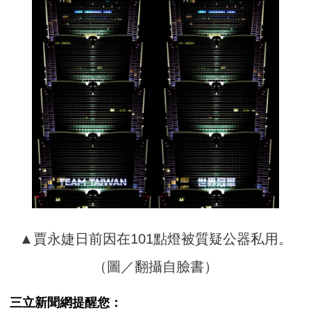
▲賈永婕日前因在101點燈被質疑公器私用。
（圖／翻攝自臉書）
三立新聞網提醒您：