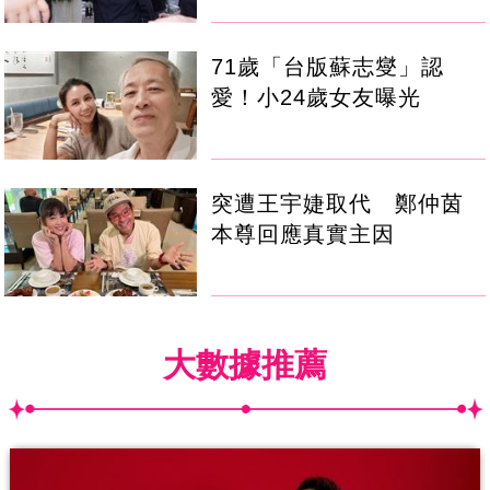
71歲「台版蘇志燮」認
愛！小24歲女友曝光
突遭王宇婕取代 鄭仲茵
本尊回應真實主因
大數據推薦