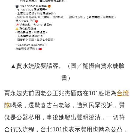
▲賈永婕說要請客。（圖／翻攝自賈永婕臉
書）
賈永婕先前因老公王兆杰砸錢在101點燈為
台灣
隊
喝采，還驚喜告白老婆，遭到民眾投訴，質
疑是公器私用，事後她發出聲明澄清，一切符
合行政流程，台北101也表示費用也轉為公益，