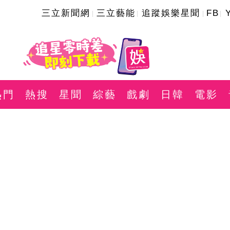
三立新聞網
三立藝能
追蹤娛樂星聞
FB
熱門
熱搜
星聞
綜藝
戲劇
日韓
電影