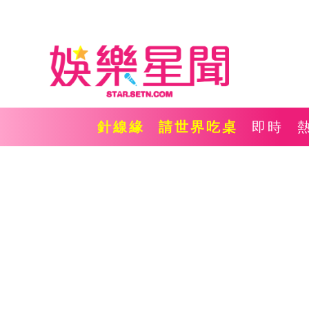
針線緣
請世界吃桌
即時