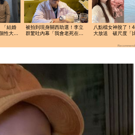
 「結婚
被拍到現身關西助選！李立
八點檔女神脫了！4
個性大不
群驚吐內幕「我會老死在台
大放送 破尺度「
灣」退休生活曝光
照」萬網朝聖
Recommend