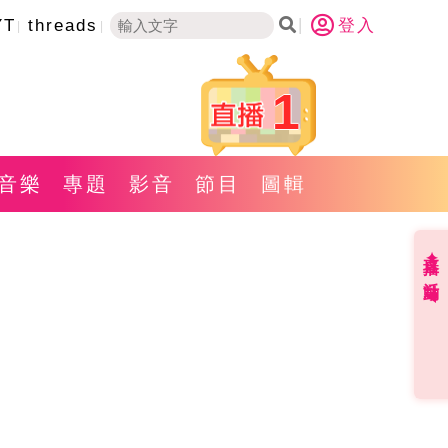
YT
threads
登入
1
音樂
專題
影音
節目
圖輯
直播✦活動