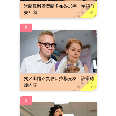
米蘭達離婚奧蘭多布魯13年！罕談前
夫互動
2
獨／田路路突改口找楊光友 許常德
爆內幕
3