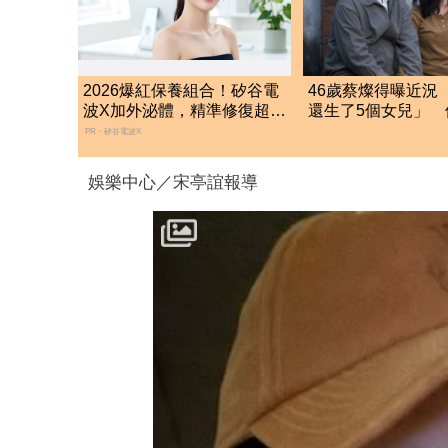
2026爆紅保養組合！矽谷電
46歲蔡燦得曝近況
波X加外泌體，精準修復超有
還生了5個女兒」 
感
同
PR・矽谷電波X
娛樂中心／宋亭誼報導