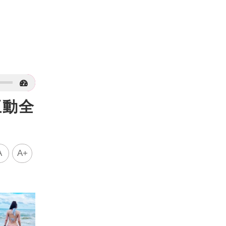
互動全
A
A+