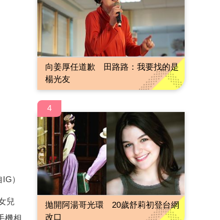
向姜厚任道歉 田路路：我要找的是
楊光友
4
IG）
女兒
拋開阿湯哥光環 20歲舒莉初登台網
改口
手機相