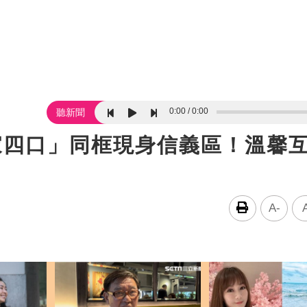
0:00
0:00
聽新聞
一家四口」同框現身信義區！溫馨
A-