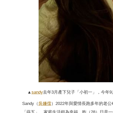
▲
sandy
去年3月產下兒子「小初一」，今年9
Sandy（
吳姍儒
）2022年與愛情長跑多年的老
「蒔五」，家庭生活頗為幸福。昨（28）日是一