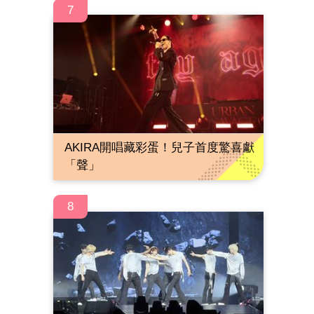
7
AKIRA開唱藏彩蛋！兒子首度驚喜獻
「聲」
8