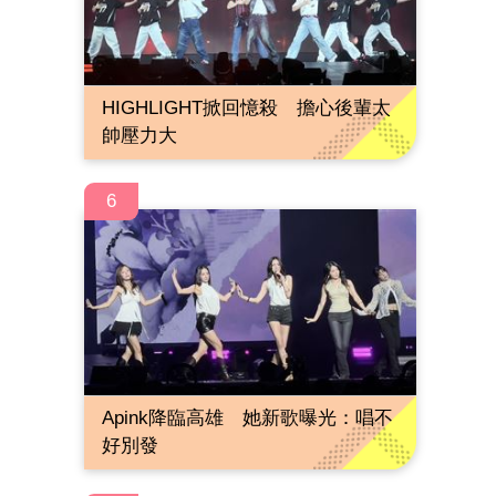
HIGHLIGHT掀回憶殺 擔心後輩太
帥壓力大
6
Apink降臨高雄 她新歌曝光：唱不
好別發