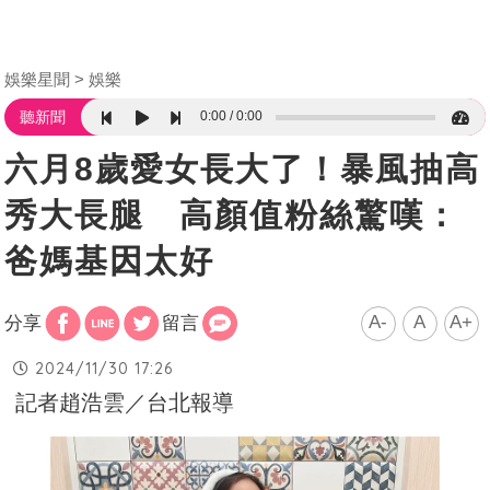
娛樂星聞
娛樂
0:00
0:00
聽新聞
六月8歲愛女長大了！暴風抽高
秀大長腿 高顏值粉絲驚嘆：
爸媽基因太好
A-
A
A+
分享
留言
2024/11/30 17:26
記者趙浩雲／台北報導