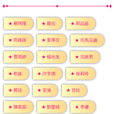
★
蘿拉
★
蔡阿嘎
★
郭品超
★
田路路
★
姜厚任
★
司馬玉嬌
★
曹雨婷
★
楊光友
★
沈政男
★
乾妹
★
許常德
★
徐莉玲
★
茜拉
★
安迪
★
甘比
★
李娜
★
陳凱韻
★
劉鑾雄