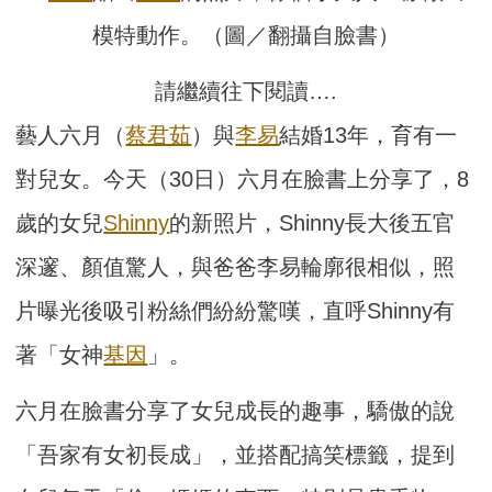
模特動作。（圖／翻攝自臉書）
請繼續往下閱讀….
藝人六月（
蔡君茹
）與
李易
結婚13年，育有一
對兒女。今天（30日）六月在臉書上分享了，8
歲的女兒
Shinny
的新照片，Shinny長大後五官
深邃、顏值驚人，與爸爸李易輪廓很相似，照
片曝光後吸引粉絲們紛紛驚嘆，直呼Shinny有
著「女神
基因
」。
六月在臉書分享了女兒成長的趣事，驕傲的說
「吾家有女初長成」，並搭配搞笑標籤，提到