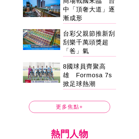
商場戰國來臨 台
中「頂奢大道」逐
漸成形
台彩父親節推新刮
刮樂千萬頭獎超
「爸」氣
8國球員齊聚高
雄 Formosa 7s
掀足球熱潮
更多焦點+
熱門人物