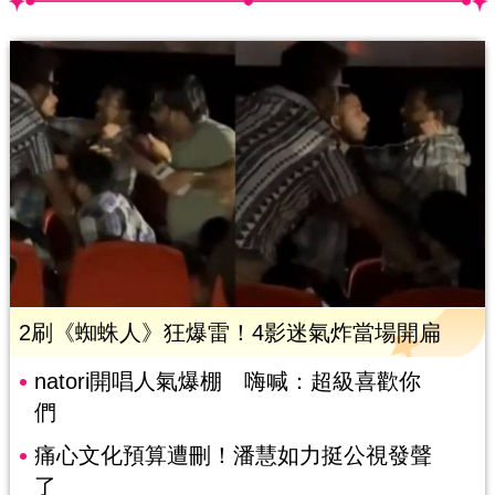
2刷《蜘蛛人》狂爆雷！4影迷氣炸當場開扁
natori開唱人氣爆棚 嗨喊：超級喜歡你
們
痛心文化預算遭刪！潘慧如力挺公視發聲
了