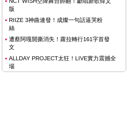
NCT WISH空降舞台帥翻！獻唱新歌韓文
版
RIIZE 3神曲連發！成燦一句話逼哭粉
絲
遭蔡阿嘎開撕消失！蘿拉轉行161字首發
文
ALLDAY PROJECT太狂！LIVE實力震撼全
場