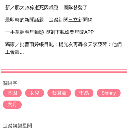
新／肥大叔猝逝死因成謎 團隊發聲了
最即時的新聞話題 追蹤訂閱三立新聞網
一手掌握明星動態 即刻下載娛樂星聞APP
獨家／批曹雨婷帳目亂！楊光友再轟余天李亞萍：他們
工會跟...
關鍵字
基因
女兒
蔡君茹
李易
Shinny
六月
追蹤娛樂星聞