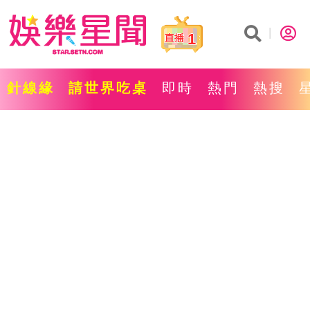
1
針線緣
請世界吃桌
即時
熱門
熱搜