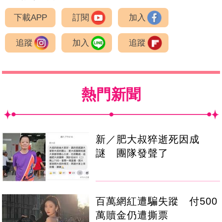
下載APP
訂閱
加入
追蹤
加入
追蹤
熱門新聞
新／肥大叔猝逝死因成
謎 團隊發聲了
百萬網紅遭騙失蹤 付500
萬贖金仍遭撕票