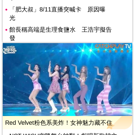
「肥大叔」8/11直播突喊卡 原因曝
光
館長稱高端是生理食鹽水 王浩宇擬告
發
Red Velvet粉色系美炸！女神魅力藏不住