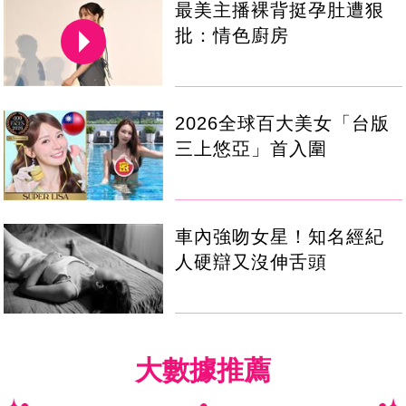
最美主播裸背挺孕肚遭狠
批：情色廚房
2026全球百大美女「台版
三上悠亞」首入圍
車內強吻女星！知名經紀
人硬辯又沒伸舌頭
大數據推薦