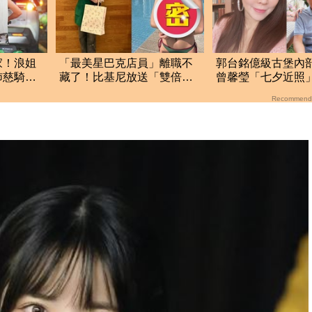
家！浪姐
「最美星巴克店員」離職不
郭台銘億級古堡內
沛慈騎共
藏了！比基尼放送「雙倍牛
曾馨瑩「七夕近照
奶」千萬人搶看
羨慕
Recommend