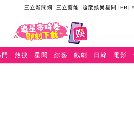
三立新聞網
三立藝能
追蹤娛樂星聞
FB
熱門
熱搜
星聞
綜藝
戲劇
日韓
電影