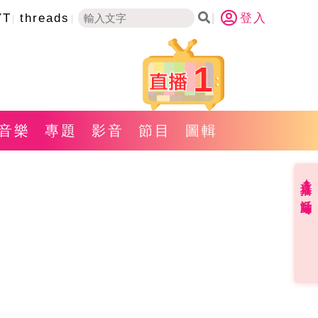
YT
threads
登入
1
音樂
專題
影音
節目
圖輯
直播✦活動