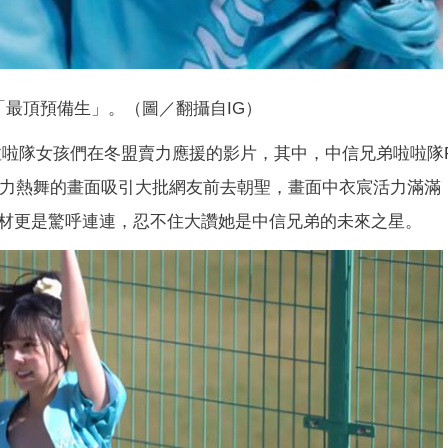
「最頂預備生」。（圖／翻攝自IG）
部啦啦隊女孩們在冬盟賣力應援的影片，其中，中信兄弟啦啦隊Pas
背心賣力熱舞的畫面吸引大批網友前去朝聖，畫面中衣宸活力滿滿
材更是驚呼連連，忍不住大讚她是中信兄弟的未來之星。