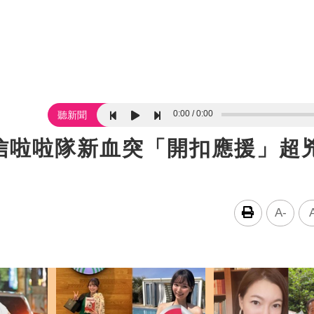
0:00
0:00
聽新聞
信啦啦隊新血突「開扣應援」超
A-