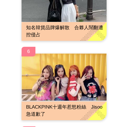
知名韓貨品牌爆解散 合夥人鬧翻遭
控侵占
6
BLACKPINK十週年惹怒粉絲 Jisoo
急道歉了