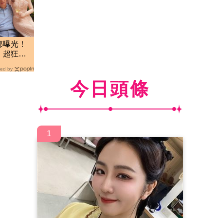
部曝光！
」超狂網
ed by
今日頭條
1