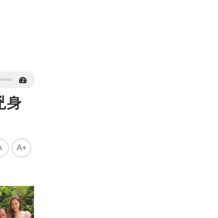
兇身
A
A+