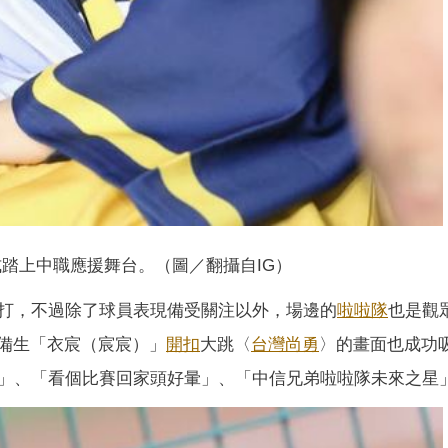
式踏上中職應援舞台。（圖／翻攝自IG）
打，不過除了球員表現備受關注以外，場邊的
啦啦隊
也是觀
ers預備生「衣宸（宸宸）」
開扣
大跳〈
台灣尚勇
〉的畫面也成功
」、「看個比賽回家頭好暈」、「中信兄弟啦啦隊未來之星