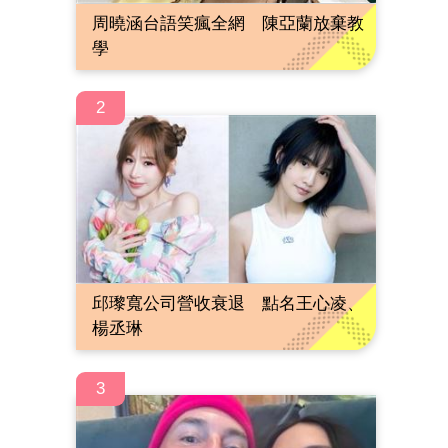
周曉涵台語笑瘋全網 陳亞蘭放棄教
學
2
邱瓈寬公司營收衰退 點名王心凌、
楊丞琳
3