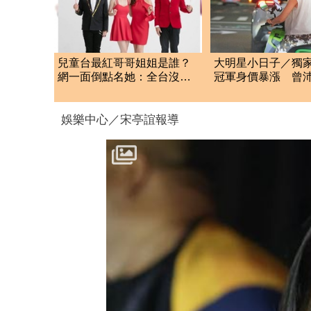
兒童台最紅哥哥姐姐是誰？
大明星小日子／獨
網一面倒點名她：全台沒人
冠軍身價暴漲 曾
不認識
享單機車逛台北
娛樂中心／宋亭誼報導