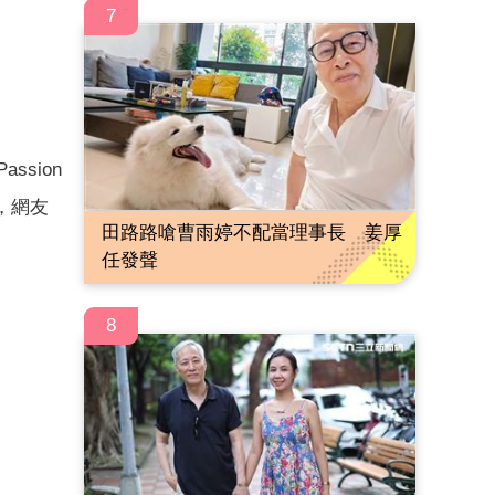
7
sion
，網友
田路路嗆曹雨婷不配當理事長 姜厚
任發聲
8