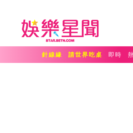
針線緣
請世界吃桌
即時