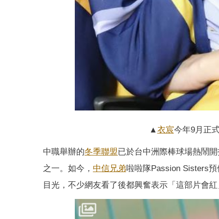
▲
衣宸
今年9月正
中職舉辦的
冬季聯盟
已於台中洲際棒球場熱鬧開
之一。如今，
中信兄弟
啦啦隊Passion Sist
目光，不少網友看了後都興奮表示「這部片會紅