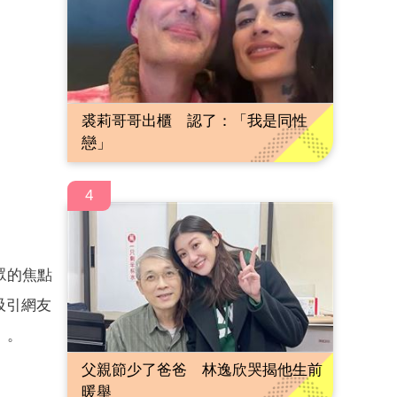
裘莉哥哥出櫃 認了：「我是同性
戀」
4
眾的焦點
吸引網友
」。
父親節少了爸爸 林逸欣哭揭他生前
暖舉