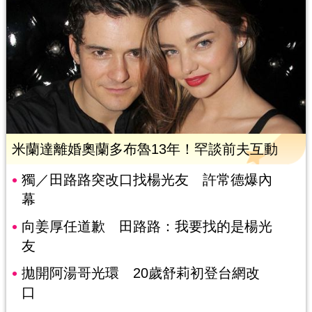
米蘭達離婚奧蘭多布魯13年！罕談前夫互動
獨／田路路突改口找楊光友 許常德爆內
幕
向姜厚任道歉 田路路：我要找的是楊光
友
拋開阿湯哥光環 20歲舒莉初登台網改
口