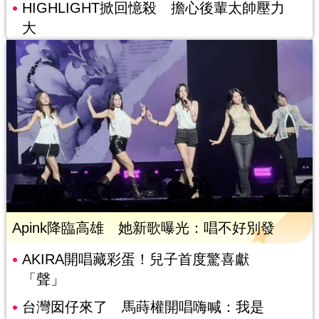
HIGHLIGHT掀回憶殺 擔心後輩太帥壓力
大
Apink降臨高雄 她新歌曝光：唱不好別發
AKIRA開唱藏彩蛋！兒子首度驚喜獻
「聲」
台灣囡仔來了 馬蒔權開唱嗨喊：我是