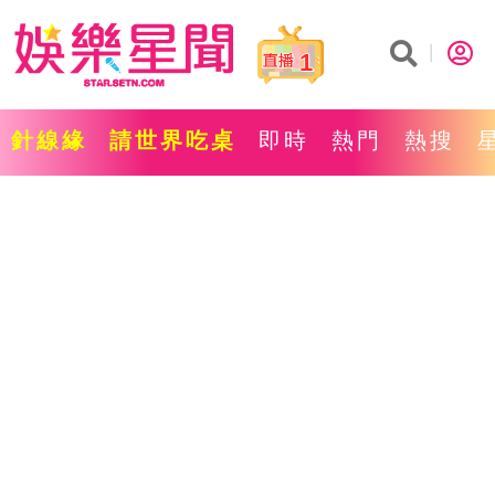
1
針線緣
請世界吃桌
即時
熱門
熱搜