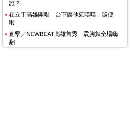
誰？
崔立于高雄開唱 台下讓他氣噗噗：隨便
啦
直擊／NEWBEAT高雄首秀 震胸舞全場嗨
翻