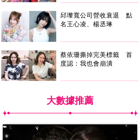
邱瓈寬公司營收衰退 點
名王心凌、楊丞琳
蔡依珊撕掉完美標籤 首
度認：我也會崩潰
大數據推薦