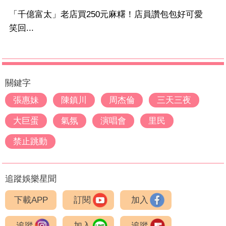
「千億富太」老店買250元麻糬！店員讚包包好可愛
笑回...
關鍵字
張惠妹
陳鎮川
周杰倫
三天三夜
大巨蛋
氣氛
演唱會
里民
禁止跳動
追蹤娛樂星聞
下載APP
訂閱
加入
追蹤
加入
追蹤