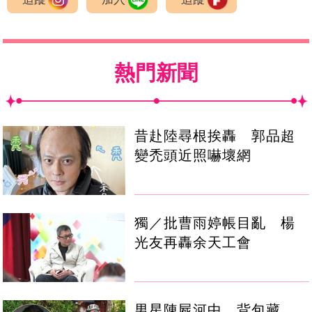
熱門新聞
昔赴陸尋根挨轟 郭品超
變禿頭近照嚇壞網
獨／批曹雨婷帳目亂 楊
光友再轟余天工會
男星陳屍河中 背包藏