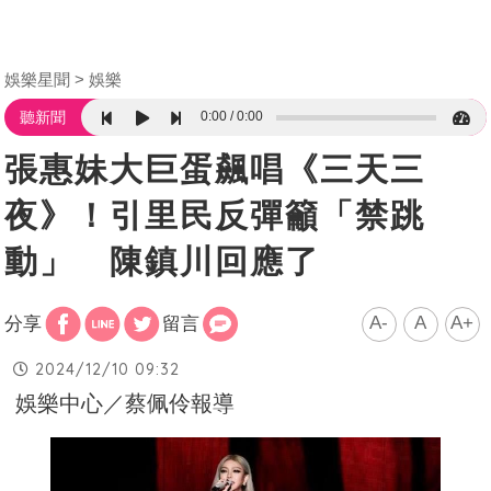
娛樂星聞
娛樂
0:00
0:00
聽新聞
張惠妹大巨蛋飆唱《三天三
夜》！引里民反彈籲「禁跳
動」 陳鎮川回應了
A-
A
A+
分享
留言
2024/12/10 09:32
娛樂中心／蔡佩伶報導