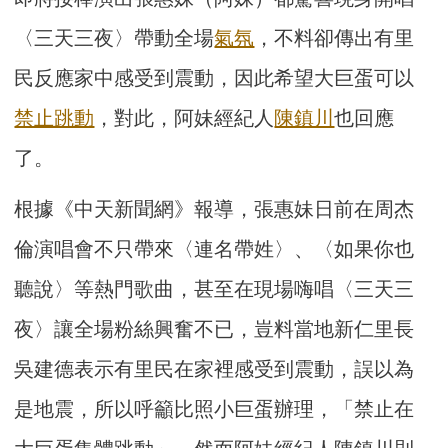
〈三天三夜〉帶動全場
氣氛
，不料卻傳出有里
民反應家中感受到震動，因此希望大巨蛋可以
禁止跳動
，對此，阿妹經紀人
陳鎮川
也回應
了。
根據《中天新聞網》報導，張惠妹日前在周杰
倫演唱會不只帶來〈連名帶姓〉、〈如果你也
聽說〉等熱門歌曲，甚至在現場嗨唱〈三天三
夜〉讓全場粉絲興奮不已，豈料當地新仁里長
吳建德表示有里民在家裡感受到震動，誤以為
是地震，所以呼籲比照小巨蛋辦理，「禁止在