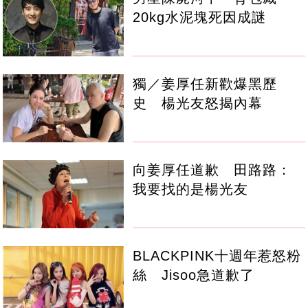
20kg水泥塊死因成謎
獨／姜厚任新歡爆黑歷
史 楊光友怒揭內幕
向姜厚任道歉 田路路：
我要找的是楊光友
BLACKPINK十週年惹怒粉
絲 Jisoo急道歉了