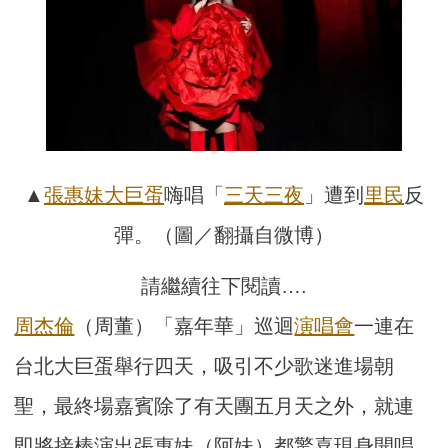
▲
張惠妹
大巨蛋
嗨唱「
三天三夜
」遭到
里民
反
彈。（圖／翻攝自微博）
請繼續往下閱讀….
周杰倫
（周董）「嘉年華」巡迴
演唱會
一連在
台北大巨蛋舉行四天，吸引不少歌迷進場朝
聖，最終場嘉賓除了有天團五月天之外，就連
即將接棒演出張惠妹（阿妹）都驚喜現身開唱