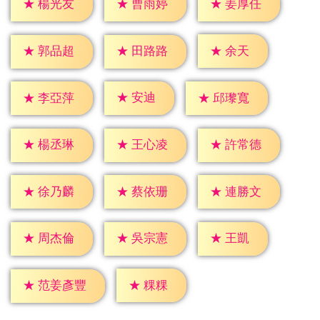
★
楊光友
★
曹雨婷
★
姜厚任
★
余天
★
郭品超
★
田路路
★
安迪
★
李亞萍
★
邱瓈寬
★
楊丞琳
★
王心凌
★
許常德
★
徐乃麟
★
蔡依珊
★
連勝文
★
王凱
★
周杰倫
★
吳宗憲
★
粿粿
★
范姜彥豐