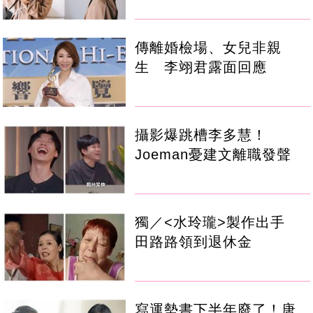
傳離婚檢場、女兒非親
生 李翊君露面回應
攝影爆跳槽李多慧！
Joeman憂建文離職發聲
獨／<水玲瓏>製作出手
田路路領到退休金
寫運勢書下半年廢了！唐