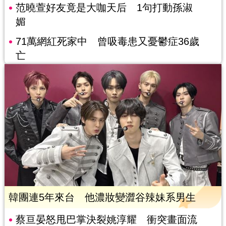
范曉萱好友竟是大咖天后 1句打動孫淑
媚
71萬網紅死家中 曾吸毒患又憂鬱症36歲
亡
韓團連5年來台 他濃妝變澀谷辣妹系男生
蔡亘晏怒甩巴掌決裂姚淳耀 衝突畫面流