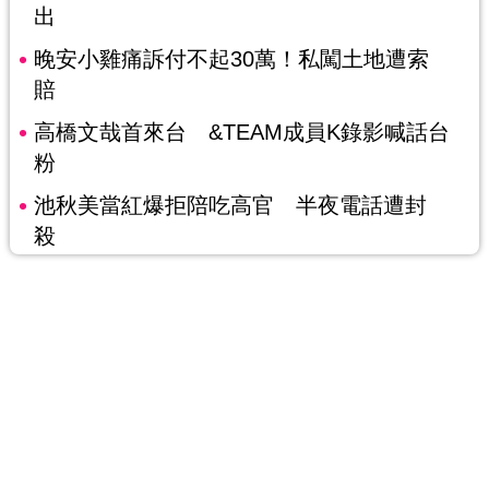
出
晚安小雞痛訴付不起30萬！私闖土地遭索
賠
高橋文哉首來台 &TEAM成員K錄影喊話台
粉
池秋美當紅爆拒陪吃高官 半夜電話遭封
殺