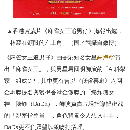
▲香港賀歲片《麻雀女王追男仔》海報出爐，
林襄在顯眼的左上角。（圖／翻攝自微博）
《麻雀女王追男仔》由香港知名女星
高海寧
演
出「麻雀女王」，與男星馬國明飾演的「AI科學
家」組成CP，其中更有曾以《低俗喜劇》入圍
金馬獎提名與獲得香港金像獎的「爆炸糖女
神」陳靜（DaDa），飾演負責片場指導親密戲
的「親密指導員」，角色背景令人想入非非，
DaDa更不負眾望以激吻打招呼。