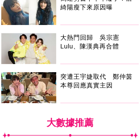
綺陽瘦下來原因曝
大熱門回歸 吳宗憲
Lulu、陳漢典再合體
突遭王宇婕取代 鄭仲茵
本尊回應真實主因
大數據推薦