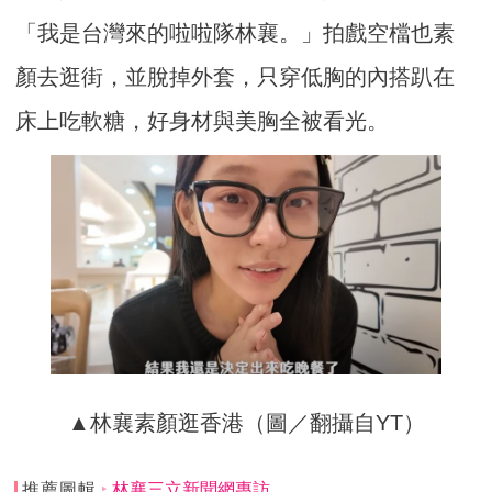
「我是台灣來的啦啦隊林襄。」拍戲空檔也素
顏去逛街，並脫掉外套，只穿低胸的內搭趴在
床上吃軟糖，好身材與美胸全被看光。
▲林襄素顏逛香港（圖／翻攝自YT）
推薦圖輯
林襄三立新聞網專訪