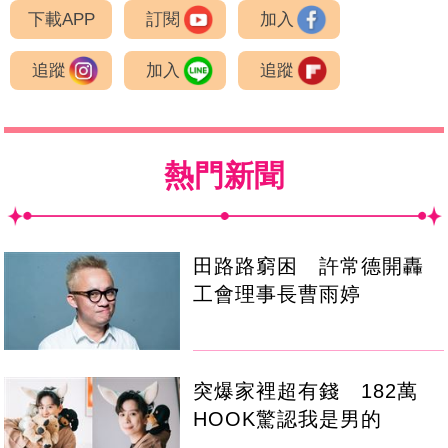
下載APP
訂閱
加入
追蹤
加入
追蹤
熱門新聞
田路路窮困 許常德開轟
工會理事長曹雨婷
突爆家裡超有錢 182萬
HOOK驚認我是男的