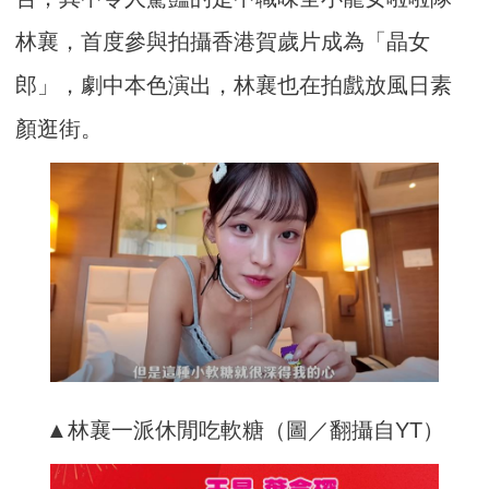
林襄，首度參與拍攝香港賀歲片成為「晶女
郎」，劇中本色演出，林襄也在拍戲放風日素
顏逛街。
▲林襄一派休閒吃軟糖（圖／翻攝自YT）