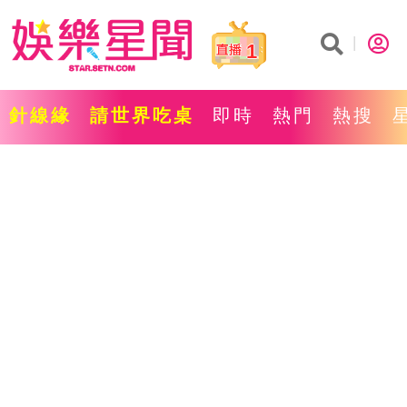
1
針線緣
請世界吃桌
即時
熱門
熱搜