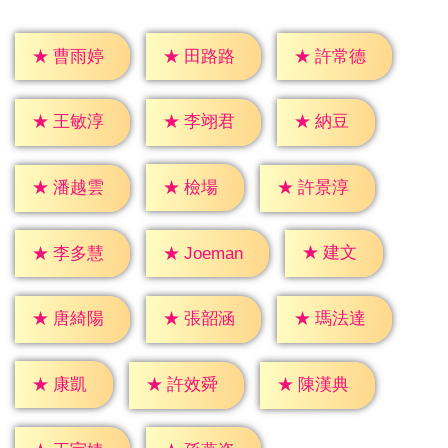
★
曹雨婷
★
田路路
★
許常德
★
納豆
★
王敏淳
★
李翊君
★
檢場
★
潘越雲
★
許景淳
★
建文
★
李多慧
★
Joeman
★
唐綺陽
★
張韶涵
★
瑪法達
★
康凱
★
許效舜
★
陳漢典