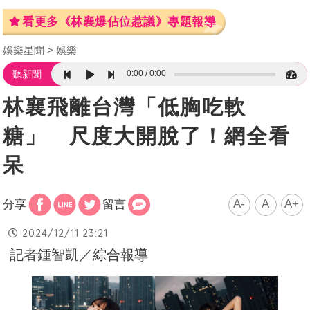
看更多《林襄爆佔位惹議》專題報導
娛樂星聞
娛樂
0:00
0:00
聽新聞
林襄飛離台灣「低胸吃軟
糖」 尺度大開脫了！網全看
呆
A-
A
A+
分享
留言
2024/12/11 23:21
記者鍾智凱／綜合報導