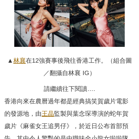
▲
林襄
在12強賽事後飛往香港工作。（組合圖
／翻攝自林襄 IG）
請繼續往下閱讀….
香港向來在農曆過年都是經典搞笑賀歲片電影
的發源地，由
王晶
監製與葉念琛導演的蛇年賀
歲片《麻雀女王追男仔》，於近日公布首部預
告，其中令人驚豔的是中職味全小龍女啦啦隊