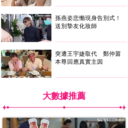
孫燕姿悲慟現身告別式！
送別摯友化妝師
突遭王宇婕取代 鄭仲茵
本尊回應真實主因
大數據推薦