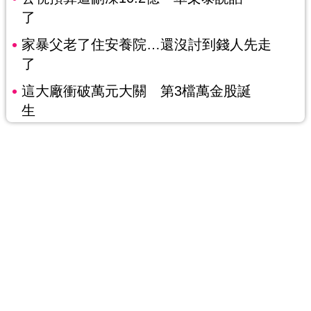
了
家暴父老了住安養院…還沒討到錢人先走
了
這大廠衝破萬元大關 第3檔萬金股誕
生