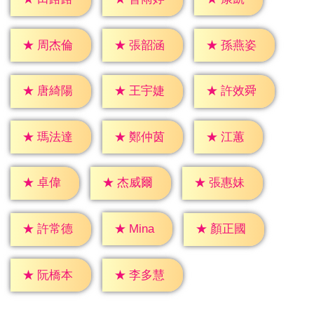
★
周杰倫
★
張韶涵
★
孫燕姿
★
唐綺陽
★
王宇婕
★
許效舜
★
江蕙
★
瑪法達
★
鄭仲茵
★
卓偉
★
杰威爾
★
張惠妹
★
Mina
★
許常德
★
顏正國
★
阮橋本
★
李多慧