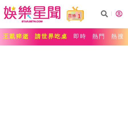
1
王凱猝逝
請世界吃桌
即時
熱門
熱搜