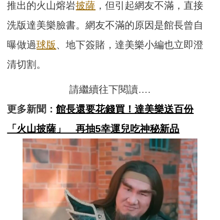
推出的火山熔岩
披薩
，但引起網友不滿，直接
洗版達美樂臉書。網友不滿的原因是館長曾自
曝做過
球版
、地下簽賭，達美樂小編也立即澄
清切割。
請繼續往下閱讀….
更多新聞：
館長還要花錢買！達美樂送百份
「火山披薩」 再抽5幸運兒吃神秘新品