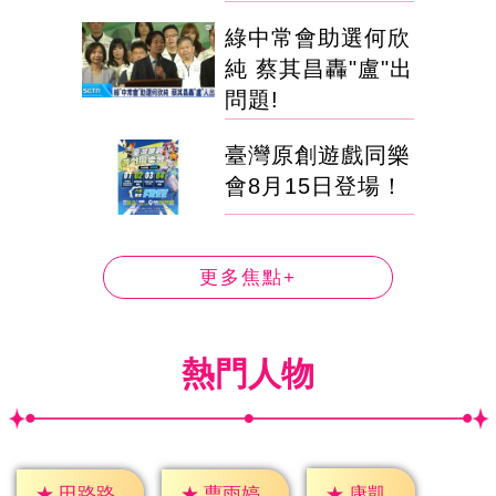
綠中常會助選何欣
純 蔡其昌轟"盧"出
問題!
臺灣原創遊戲同樂
會8月15日登場！
更多焦點+
熱門人物
★
康凱
★
田路路
★
曹雨婷