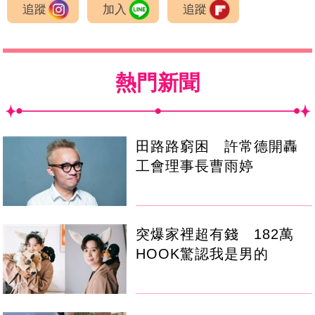
追蹤
加入
追蹤
熱門新聞
田路路窮困 許常德開轟
工會理事長曹雨婷
突爆家裡超有錢 182萬
HOOK驚認我是男的