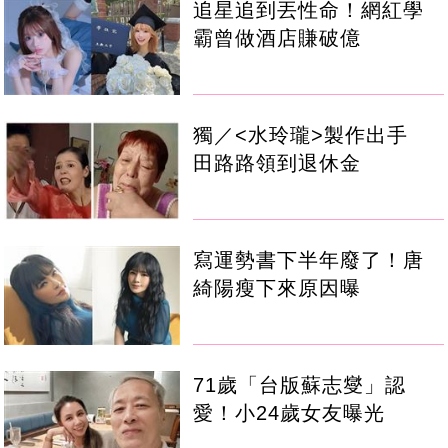
追星追到丟性命！網紅學
霸曾做酒店賺破億
獨／<水玲瓏>製作出手
田路路領到退休金
寫運勢書下半年廢了！唐
綺陽瘦下來原因曝
71歲「台版蘇志燮」認
愛！小24歲女友曝光