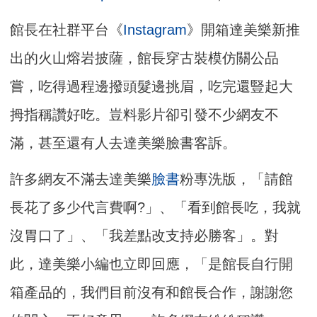
館長在社群平台《
Instagram
》開箱達美樂新推
出的火山熔岩披薩，館長穿古裝模仿關公品
嘗，吃得過程邊撥頭髮邊挑眉，吃完還豎起大
拇指稱讚好吃。豈料影片卻引發不少網友不
滿，甚至還有人去達美樂臉書客訴。
許多網友不滿去達美樂
臉書
粉專洗版，「請館
長花了多少代言費啊?」、「看到館長吃，我就
沒胃口了」、「我差點改支持必勝客」。對
此，達美樂小編也立即回應，「是館長自行開
箱產品的，我們目前沒有和館長合作，謝謝您