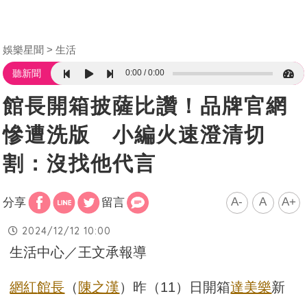
娛樂星聞
生活
0:00
0:00
聽新聞
館長開箱披薩比讚！品牌官網
慘遭洗版 小編火速澄清切
割：沒找他代言
A-
A
A+
分享
留言
2024/12/12 10:00
生活中心／王文承報導
網紅
館長
（
陳之漢
）昨（11）日開箱
達美樂
新