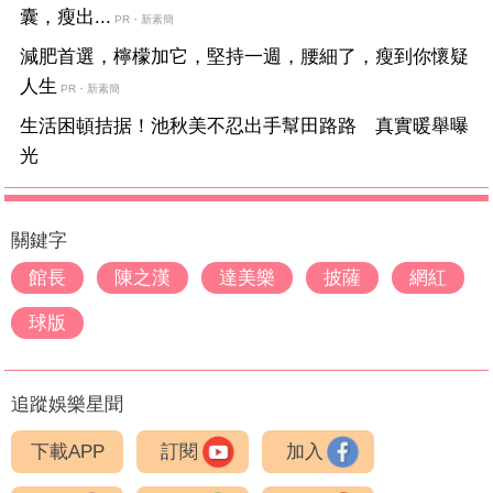
囊，瘦出...
PR・新素簡
減肥首選，檸檬加它，堅持一週，腰細了，瘦到你懷疑
人生
PR・新素簡
生活困頓拮据！池秋美不忍出手幫田路路 真實暖舉曝
光
關鍵字
館長
陳之漢
達美樂
披薩
網紅
球版
追蹤娛樂星聞
下載APP
訂閱
加入