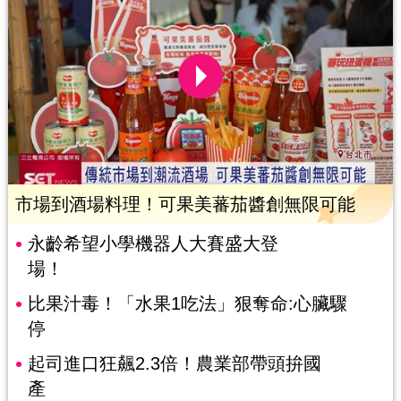
市場到酒場料理！可果美蕃茄醬創無限可能
永齡希望小學機器人大賽盛大登
場！
比果汁毒！「水果1吃法」狠奪命:心臟驟
停
起司進口狂飆2.3倍！農業部帶頭拚國
產