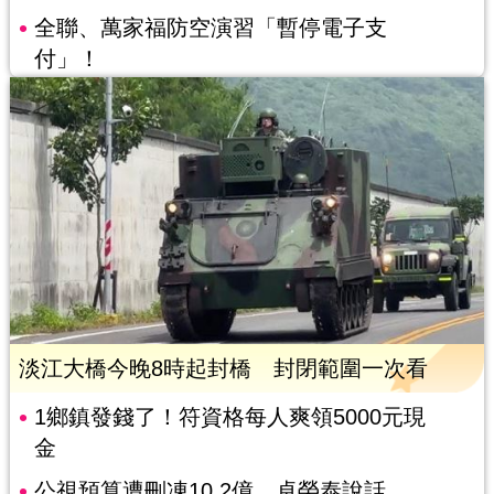
全聯、萬家福防空演習「暫停電子支
付」！
淡江大橋今晚8時起封橋 封閉範圍一次看
1鄉鎮發錢了！符資格每人爽領5000元現
金
公視預算遭刪凍10.2億 卓榮泰說話