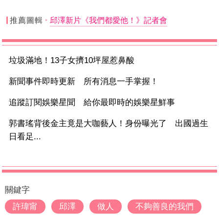
推薦圖輯
邱澤新片《我們都愛他！》記者會
垃圾滿地！13子女擠10坪屋惹鼻酸
新聞事件即時更新 所有消息一手掌握！
追蹤訂閱娛樂星聞 給你最即時的娛樂星鮮事
郭書瑤背後金主竟是大咖藝人！身份曝光了 出國過生
日看足...
關鍵字
許瑋甯
邱澤
做人
不夠善良的我們