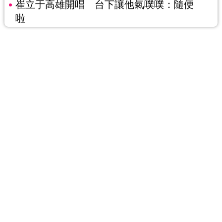
崔立于高雄開唱 台下讓他氣噗噗：隨便
啦