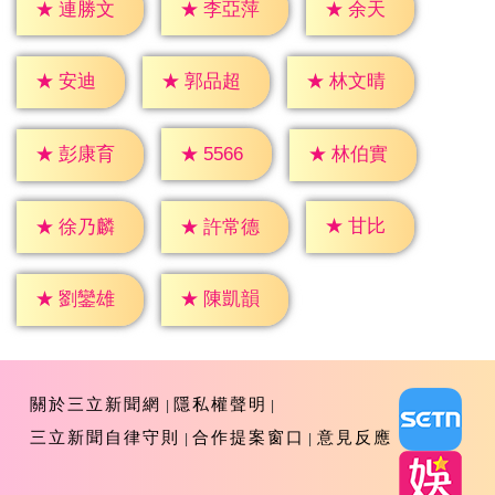
★
余天
★
連勝文
★
李亞萍
★
安迪
★
郭品超
★
林文晴
★
5566
★
彭康育
★
林伯實
★
甘比
★
徐乃麟
★
許常德
★
劉鑾雄
★
陳凱韻
關於三立新聞網
隱私權聲明
三立新聞自律守則
合作提案窗口
意見反應