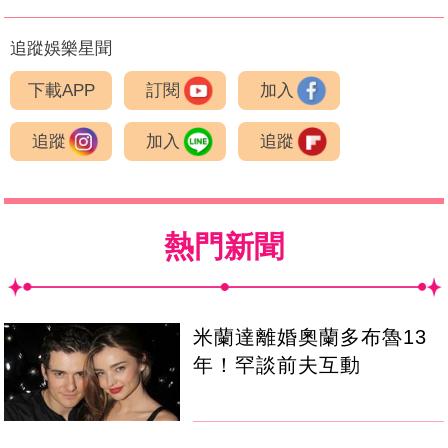
追蹤娛樂星聞
下載APP
訂閱
加入
追蹤
加入
追蹤
熱門新聞
米蘭達離婚奧蘭多布魯13
年！罕談前夫互動