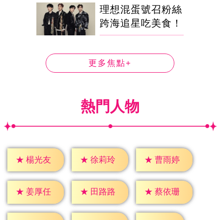
理想混蛋號召粉絲
跨海追星吃美食！
更多焦點+
熱門人物
★
楊光友
★
徐莉玲
★
曹雨婷
★
姜厚任
★
田路路
★
蔡依珊