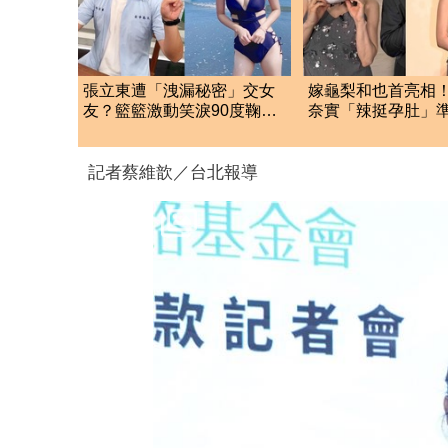
張立東遭「洩漏秘密」交女
嫁龜梨和也首亮相
友？籃籃激動笑淚90度鞠
奈實「辣挺孕肚」
躬 反應全場看傻眼
狂賀甜笑：謝謝大
記者蔡維歆／台北報導