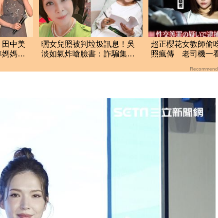
！田中美
曬女兒照被判垃圾訊息！吳
超正櫻花女教師偷
準媽媽被
淡如氣炸嗆臉書：詐騙集團
照瘋傳 老司機一
家
都不是垃圾？
純：衝著我來
Recommend