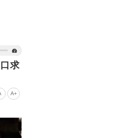
鬆口求
A
A+