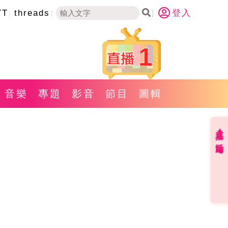
YT
threads
登入
1
音樂
專題
影音
節目
圖輯
直播✦活動