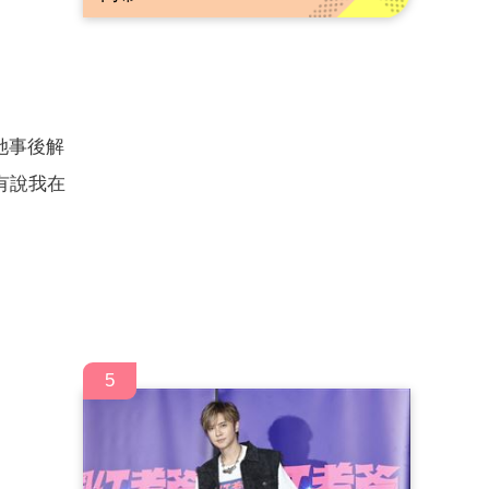
她事後解
有說我在
5