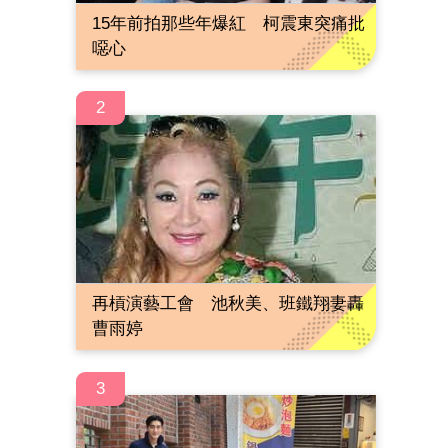
15年前拍那些年爆紅 柯震東突痛批
噁心
2
再槓演藝工會 池秋美、班鐵翔妻轟
曹雨婷
3