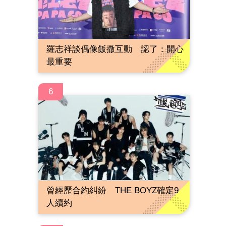
羅志祥談偶像飯撒互動 認了：開心
最重要
6
曾經歷合約糾紛 THE BOYZ確定9
人續約