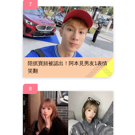
7
陪抓寶頻被認出！阿本見男友1表情
笑翻
8