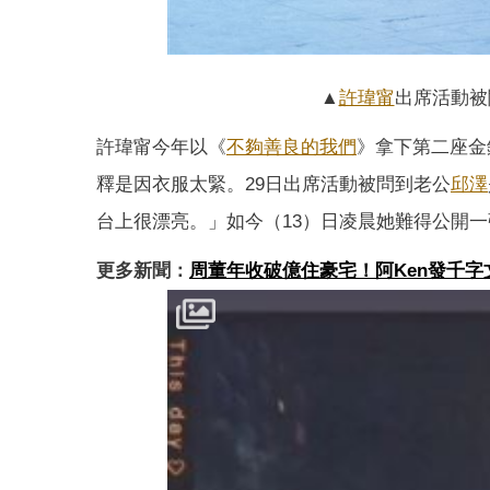
▲
許瑋甯
出席活動被
許瑋甯今年以《
不夠善良的我們
》拿下第二座金
釋是因衣服太緊。29日出席活動被問到老公
邱澤
台上很漂亮。」如今（13）日凌晨她難得公開
更多新聞：
周董年收破億住豪宅！阿Ken發千