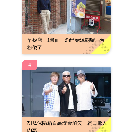
早餐店「1畫面」釣出始源朝聖 台
粉傻了
4
胡瓜保險箱百萬現金消失 鬆口驚人
內幕