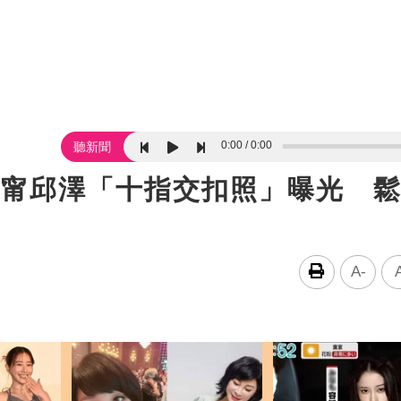
0:00
0:00
聽新聞
瑋甯邱澤「十指交扣照」曝光 
A-