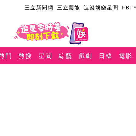
三立新聞網
三立藝能
追蹤娛樂星聞
FB
熱門
熱搜
星聞
綜藝
戲劇
日韓
電影