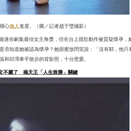
關心
做人
進度。（圖／記者趙于瑩攝影）
鐘迷你劇集最佳女主角獎，但在台上摸肚動作被質疑懷孕，
是否知道她被認為懷孕？她甜蜜放閃笑說：「沒有耶，他只
一張和邱澤牽手散步的背影照，十分恩愛。
字文不藏了 揭天王「人生致勝」關鍵