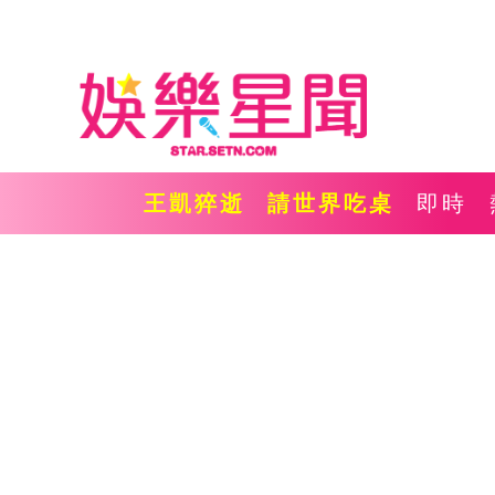
王凱猝逝
請世界吃桌
即時