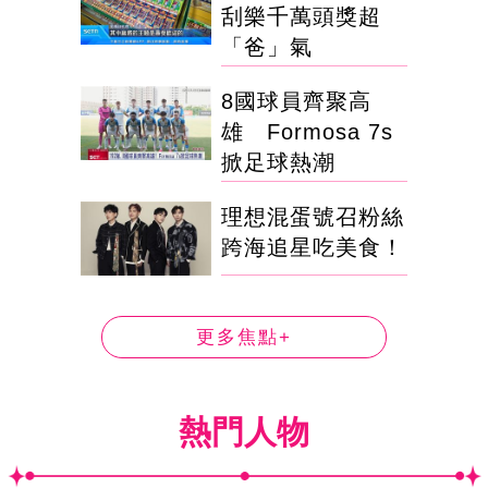
刮樂千萬頭獎超
「爸」氣
8國球員齊聚高
雄 Formosa 7s
掀足球熱潮
理想混蛋號召粉絲
跨海追星吃美食！
更多焦點+
熱門人物