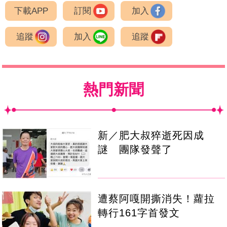
下載APP
訂閱
加入
追蹤
加入
追蹤
熱門新聞
新／肥大叔猝逝死因成
謎 團隊發聲了
遭蔡阿嘎開撕消失！蘿拉
轉行161字首發文