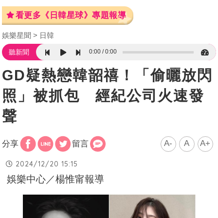
看更多《日韓星球》專題報導
娛樂星聞
日韓
0:00
0:00
聽新聞
GD疑熱戀韓韶禧！「偷曬放閃
照」被抓包 經紀公司火速發
聲
A-
A
A+
分享
留言
2024/12/20 15:15
娛樂中心／楊惟甯報導