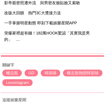
影帝親密照遭外流 與男密友臉貼臉又索吻
改版大回饋 熱門3C大獎接力送
一手掌握明星動態 即刻下載娛樂星聞APP
突爆家裡超有錢！182萬HOOK驚認「其實我是男
的」 ...
關鍵字
權志龍
GD
韓韶禧
權志龍熱戀韓韶禧
Lovestagram
追蹤娛樂星聞