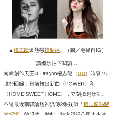
▲
權志龍
爆熱戀
韓韶禧
。（圖／翻攝自IG）
請繼續往下閱讀….
南韓創作天王G-Dragon權志龍（
GD
）時隔7年
強勢回歸，日前推出新曲〈POWER〉和
〈HOME SWEET HOME〉，立刻掀起暴動。
不過最近南韓論壇卻流傳2張疑似「
權志龍熱戀
韓韶禧
」的照片，對此，雙方經紀公司也火速