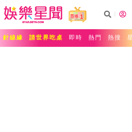
1
針線緣
請世界吃桌
即時
熱門
熱搜