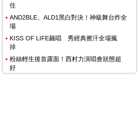
住
AND2BLE、ALD1黑白對決！神級舞台炸全
場
KISS OF LIFE飆唱 秀經典擦汗全場瘋
掉
粉絲輕生後首露面！西村力演唱會狀態超
好