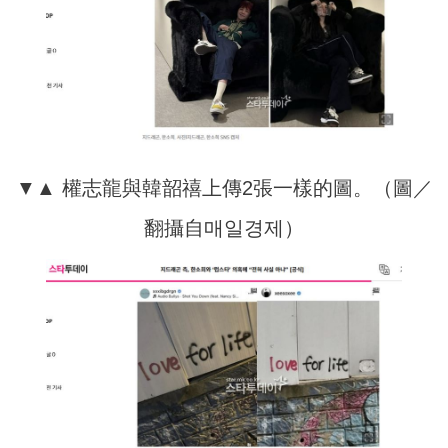
▼▲ 權志龍與韓韶禧上傳2張一樣的圖。（圖／
翻攝自매일경제）