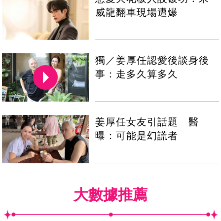
威龍翻車現場遭爆
獨／姜厚任認愛後談身後
事：走多久算多久
姜厚任女友引話題 醫
曝：可能是幻謊者
大數據推薦