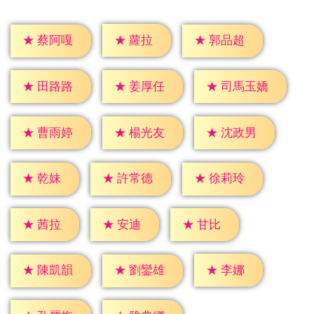
★
蘿拉
★
蔡阿嘎
★
郭品超
★
田路路
★
姜厚任
★
司馬玉嬌
★
曹雨婷
★
楊光友
★
沈政男
★
乾妹
★
許常德
★
徐莉玲
★
茜拉
★
安迪
★
甘比
★
李娜
★
陳凱韻
★
劉鑾雄