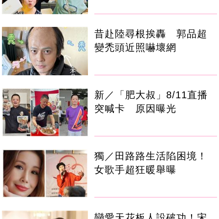
昔赴陸尋根挨轟 郭品超
變禿頭近照嚇壞網
新／「肥大叔」8/11直播
突喊卡 原因曝光
獨／田路路生活陷困境！
女歌手超狂暖舉曝
戀愛天花板人設破功！宋