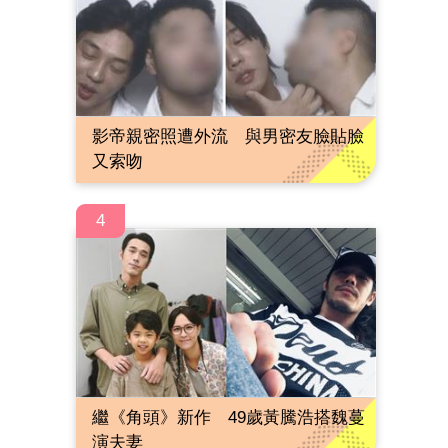
影帝親密照遭外流 與男密友臉貼臉
又索吻
4
繼《角頭》新作 49歲黃騰浩搭魏蔓
演夫妻