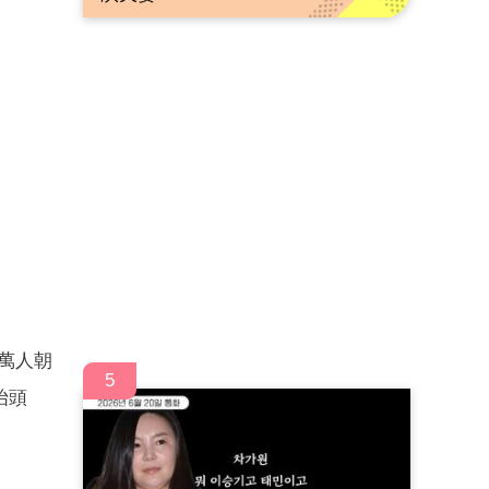
5萬人朝
5
抬頭