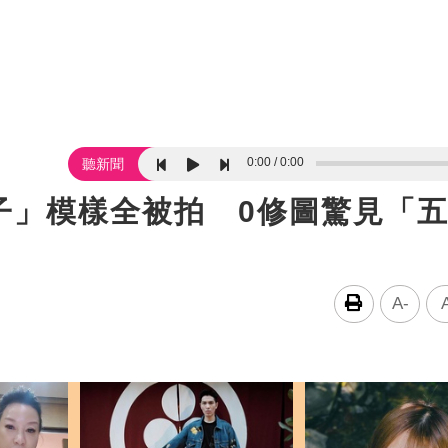
0:00
0:00
聽新聞
子」模樣全被拍 0修圖驚見「
A-