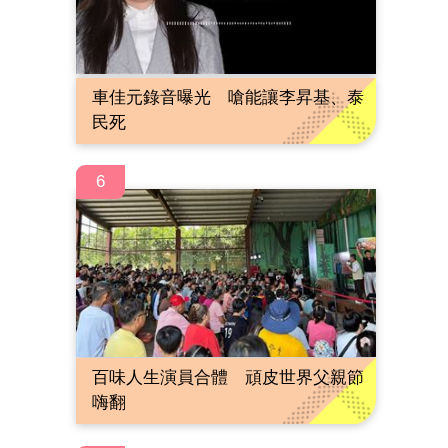
車佳元錄音曝光 嗆能讓李昇基、泰
民死
6
百味人生演員合體 頑皮世界父親節
嗨翻