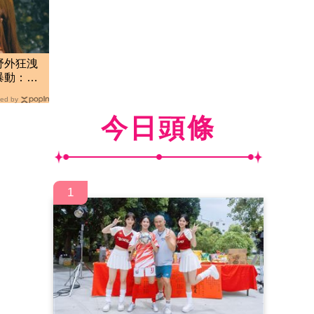
野外狂洩
暴動：又
ed by
今日頭條
1