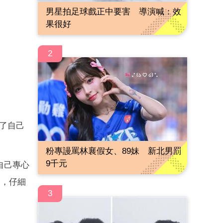
男星拍足球戲正中要害 導演喊：效
果很好
2
了自己
粉專謾罵林襄假女、89妹 新北男罰
9千元
自己專心
閒，仔細
3