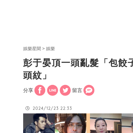
娛樂星聞
娛樂
彭于晏頂一頭亂髮「包餃
頭紋」
分享
留言
2024/12/23 22:33