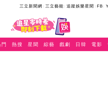
三立新聞網
三立藝能
追蹤娛樂星聞
FB
熱門
熱搜
星聞
綜藝
戲劇
日韓
電影