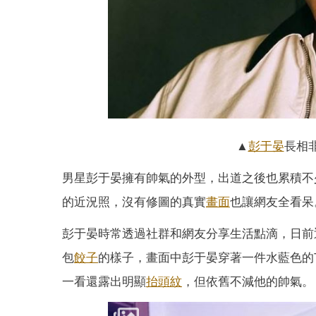
▲
彭于晏
長相
男星彭于晏擁有帥氣的外型，出道之後也累積不
的近況照，沒有修圖的真實
畫面
也讓網友全看呆
彭于晏時常透過社群和網友分享生活點滴，日前
包
餃子
的樣子，畫面中彭于晏穿著一件水藍色的
一看還露出明顯
抬頭紋
，但依舊不減他的帥氣。