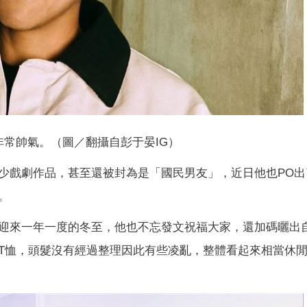
非常帥氣。（圖／翻攝自彭于晏IG）
少戲劇作品，甚至還被封為是「國民男友」，近日他也PO出
。
迎來一年一度的冬至，他也不忘發文祝福大家，還加碼曬出
T恤，頭髮沒有經過整理因此有些凌亂，整體看起來相當休