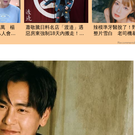
0萬 楊
蕭敬騰日料名店「渡邉」遇
辣模準牙醫脫了！
己人會被
惡房東強制18天內搬走！逼
整片雪白 老司機
留裝潢：好聚好散
純又欲
Recommend