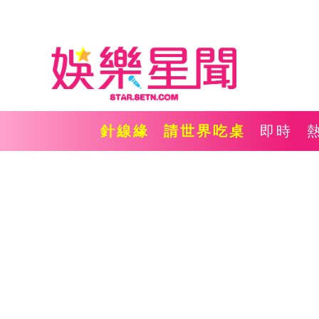
針線緣
請世界吃桌
即時