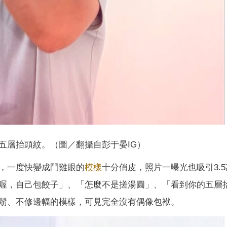
五層抬頭紋。（圖／翻攝自彭于晏IG）
，一度快變成鬥雞眼的
模樣
十分俏皮，照片一曝光也吸引3.
喔，自己包餃子」、「怎麼不是搓湯圓」、「看到你的五層
鬍、不修邊幅的模樣，可見完全沒有偶像包袱。