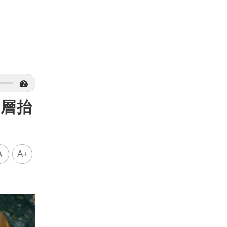
五層抬
A
A+