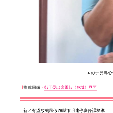
▲彭于晏專心
推薦圖輯
彭于晏出席電影《危城》見面
新／有望放颱風假?8縣市明達停班停課標準