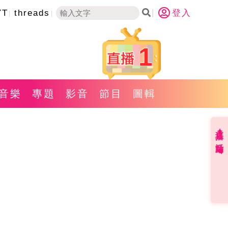
YT
threads
登入
1
音樂
專題
影音
節目
圖輯
直播✦活動