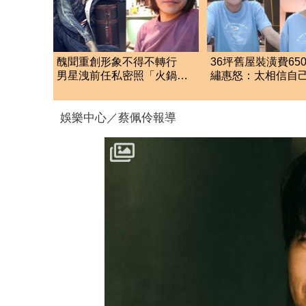
醜聞重創形象不得不轉行
36坪舊屋裝潢費65
男星洩前任私密照「火鍋店
繡惠怒：太相信自
端盤維生」
坑
娛樂中心／蔡佩伶報導