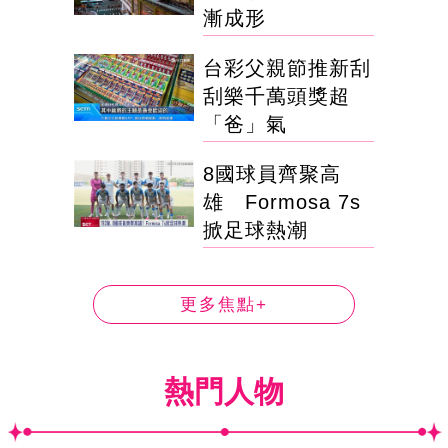
漸成形
台彩父親節推新刮
刮樂千萬頭獎超
「爸」氣
8國球員齊聚高
雄 Formosa 7s
掀足球熱潮
更多焦點+
熱門人物