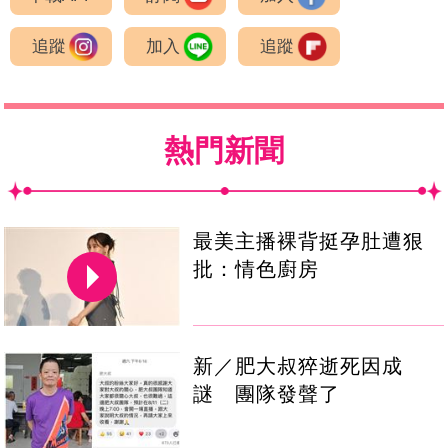
追蹤
加入
追蹤
熱門新聞
最美主播裸背挺孕肚遭狠
批：情色廚房
新／肥大叔猝逝死因成
謎 團隊發聲了