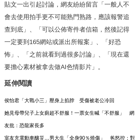
貼文一出引起討論，網友紛紛留言「一般人不
會去使用拍手更不可能熟門熟路，應該報警追
查到底」、「可以公佈寄件者信箱，然後記得
一定要到165網站或派出所報案」、「好恐
怖」、「之前就看到過很多討論」、「現在還
要擔心素材被拿去做AI色情影片」。
延伸閱讀
侯怡君「大戰小三」壓身上掐脖 受傷被老公冷回
她見母帶兒子上女廁超不舒服！一票女生喊「不舒服」 網
友批：恐龍家長多
室友充電動車釀災…男大生「全身90％燒傷」 爸怒控：對