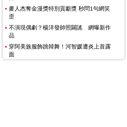
麥人杰奪金漫獎特別貢獻獎 秒問1句網笑
歪
不演現偶劇？楊洋發帥照闢謠 網曝新作
品
穿阿美族服飾跳韓舞！河智媛遭炎上首露
面