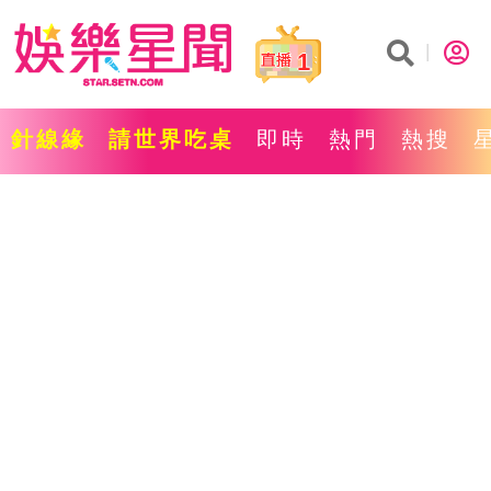
1
針線緣
請世界吃桌
即時
熱門
熱搜