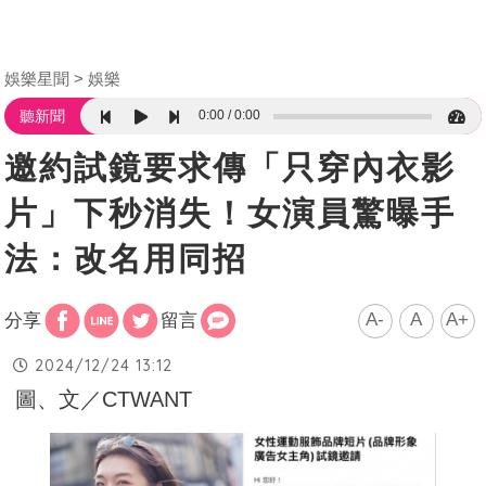
娛樂星聞
娛樂
0:00
0:00
聽新聞
邀約試鏡要求傳「只穿內衣影
片」下秒消失！女演員驚曝手
法：改名用同招
A-
A
A+
分享
留言
2024/12/24 13:12
圖、文／CTWANT