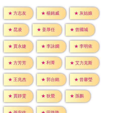
★
方志友
★
楊銘威
★
灰姑娘
★
昆凌
★
姜厚任
★
曾國城
★
賈永婕
★
李詠嫻
★
李明依
★
利菁
★
方芳芳
★
艾力克斯
★
王兆杰
★
郭台銘
★
曾馨瑩
★
狄鶯
★
孫鵬
★
賈靜雯
★
孫安佐
★
田路路