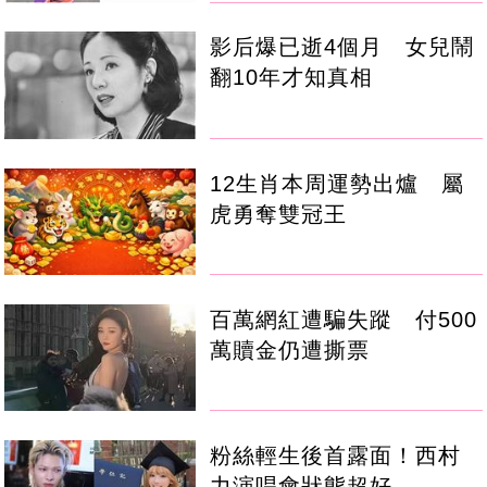
影后爆已逝4個月 女兒鬧
翻10年才知真相
12生肖本周運勢出爐 屬
虎勇奪雙冠王
百萬網紅遭騙失蹤 付500
萬贖金仍遭撕票
粉絲輕生後首露面！西村
力演唱會狀態超好