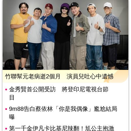
竹聯幫元老病逝2個月 演員兒吐心中遺憾
金秀賢首公開受訪 將登印尼電視台節
目
9m88告白蔡依林「你是我偶像」尷尬結局
曝
第一千金伊凡卡比基尼辣翻！尪公主抱激