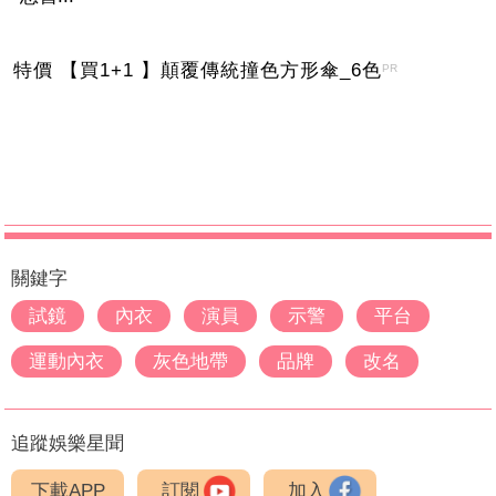
特價 【買1+1 】顛覆傳統撞色方形傘_6色
PR
關鍵字
試鏡
內衣
演員
示警
平台
運動內衣
灰色地帶
品牌
改名
追蹤娛樂星聞
下載APP
訂閱
加入