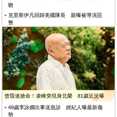
吻
克里斯伊凡回歸美國隊長 親曝被導演惡
整
曾昏迷搶命！凌峰突現身北榮 81歲近況曝
49歲李詠嫻出事送急診 經紀人曝最新傷
勢