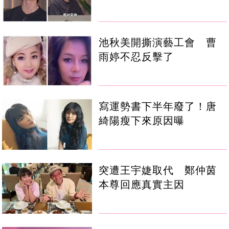
池秋美開撕演藝工會 曹
雨婷不忍反擊了
寫運勢書下半年廢了！唐
綺陽瘦下來原因曝
突遭王宇婕取代 鄭仲茵
本尊回應真實主因