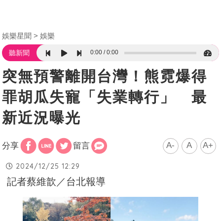
娛樂星聞
娛樂
0:00
0:00
聽新聞
突無預警離開台灣！熊霓爆得
罪胡瓜失寵「失業轉行」 最
新近況曝光
A-
A
A+
分享
留言
2024/12/25 12:29
記者蔡維歆／台北報導