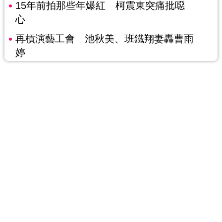
15年前拍那些年爆紅 柯震東突痛批噁
心
再槓演藝工會 池秋美、班鐵翔妻轟曹雨
婷