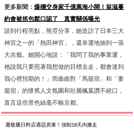
更多新聞：
爆穩交身家千億萬海小開！翁滋蔓
約會被抓包鬆口認了 真實關係曝光
談到行程亮點，熊霓分享，她造訪了日本三大
神宮之一的「熱田神宮」，還幸運地抽到一張
大吉籤。她開心地說：「我問了我的事業運，
祂說我只要照著我想做的目標去走，都會達到
我心裡預期的！」而曲曲對「馬籠宿」和「妻
籠宿」的懷舊人文氛圍和壯麗楓葉讚不絕口，
直言這些景色絲毫不輸京都。
蕭敬騰日料店遇惡房東！強制18天內搬走