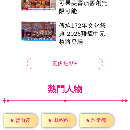
可果美蕃茄醬創無
限可能
傳承172年文化祭
典 2026雞籠中元
祭將登場
更多焦點+
熱門人物
★
曹雨婷
★
田路路
★
許常德