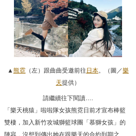
▲
熊霓
（左）跟曲曲受邀前往
日本
。（圖／
樂
天
提供）
請繼續往下閱讀….
「樂天桃猿」啦啦隊女孩熊霓日前才宣布棒籃
雙棲，加入新竹攻城獅籃球團「慕獅女孩」的
陣容，沒想到傳出她在跟樂天的合約到期之