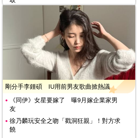
取
剛分手李鍾碩 IU用前男友歌曲掀熱議
《同伊》女星要嫁了 曝9月嫁企業家男
友
徐乃麟玩安全之吻「戳洞狂親」！對方求
饒