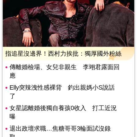
指追星沒邊界！西村力挨批：獨厚國外粉絲
傳離婚檢場、女兒非親生 李翊君露面回
應
Elly突辣洩性感裸背 釣出親媽小S說話
了
女星認離婚後獨自養孩0收入 打工近況
曝
退出政壇求職…焦糖哥哥3輪面試沒錄