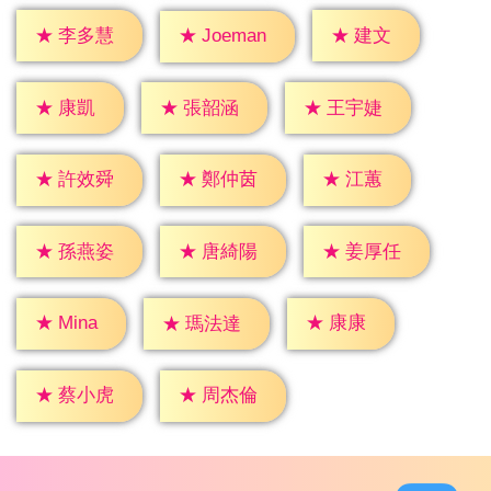
★
建文
★
李多慧
★
Joeman
★
康凱
★
張韶涵
★
王宇婕
★
江蕙
★
許效舜
★
鄭仲茵
★
孫燕姿
★
唐綺陽
★
姜厚任
★
康康
★
Mina
★
瑪法達
★
蔡小虎
★
周杰倫