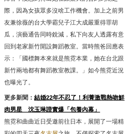
際，因為女孩眾多沒啥工作機會。加上之前男
友兼徐薇的台大學霸兒子江大成嚴重得罪胡
瓜，演藝通告同時銳減，私下向友人透露有意
回到老家新竹開設舞蹈教室。當時熊爸回應表
示：「國標舞本來就是熊霓本業，她在台北跟
新竹兩地都有舞蹈教室教課。」如今熊霓近況
也曝光了。
更多新聞：
結婚22年不忍了！利菁激戰熱吻鮮
肉男星 沈玉琳證實爆「包養內幕」
熊霓和曲曲近日受邀前往日本，展開了一場精
彩的四天三夜
名古屋
之旅。不僅探索了名古屋