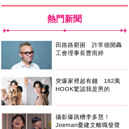
熱門新聞
田路路窮困 許常德開轟
工會理事長曹雨婷
突爆家裡超有錢 182萬
HOOK驚認我是男的
攝影爆跳槽李多慧！
Joeman憂建文離職發聲