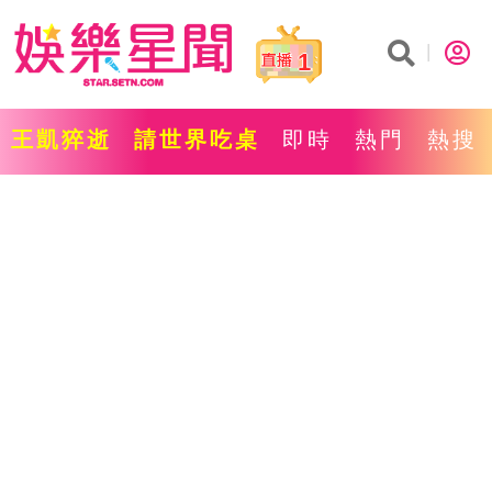
1
王凱猝逝
請世界吃桌
即時
熱門
熱搜