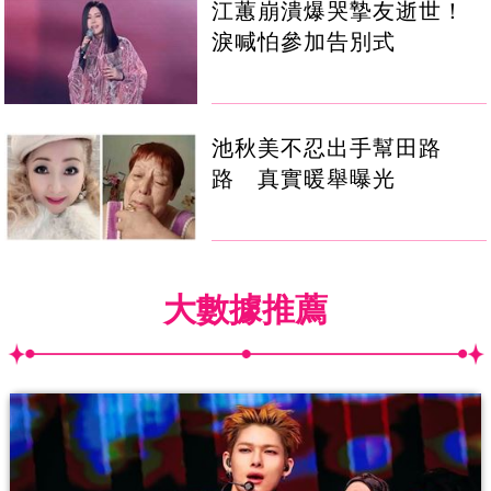
江蕙崩潰爆哭摯友逝世！
淚喊怕參加告別式
池秋美不忍出手幫田路
路 真實暖舉曝光
大數據推薦