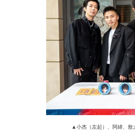
▲小杰（左起）、阿緯、敖