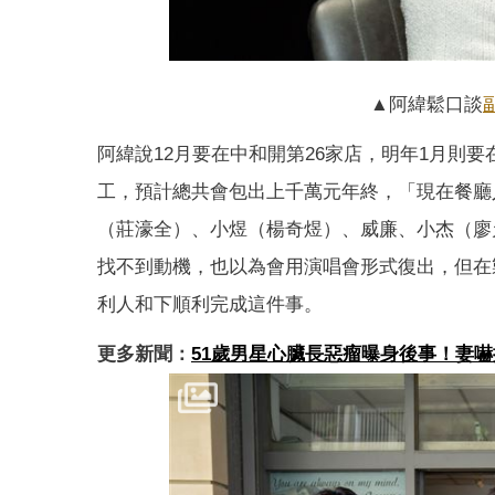
▲阿緯鬆口談
阿緯說12月要在中和開第26家店，明年1月則
工，預計總共會包出上千萬元年終，「現在餐廳
（莊濠全）、小煜（楊奇煜）、威廉、小杰（廖
找不到動機，也以為會用演唱會形式復出，但在
利人和下順利完成這件事。
更多新聞：
51歲男星心臟長惡瘤曝身後事！妻