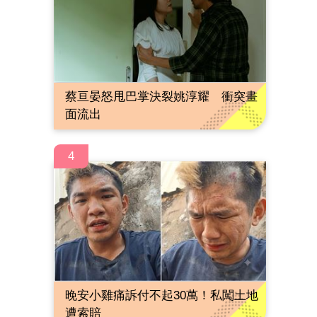
蔡亘晏怒甩巴掌決裂姚淳耀 衝突畫
面流出
4
晚安小雞痛訴付不起30萬！私闖土地
遭索賠