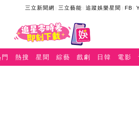
三立新聞網
三立藝能
追蹤娛樂星聞
FB
熱門
熱搜
星聞
綜藝
戲劇
日韓
電影