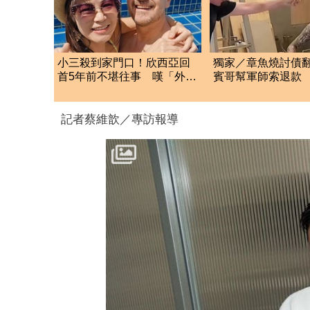
小三殺到家門口！欣西亞回
獨家／章魚燒討債
首5年前不堪往事 嘆「外遇
賓哥幫軍師索退款
結束考驗才開始」
炒作店家急報案
記者蔡維歆／專訪報導