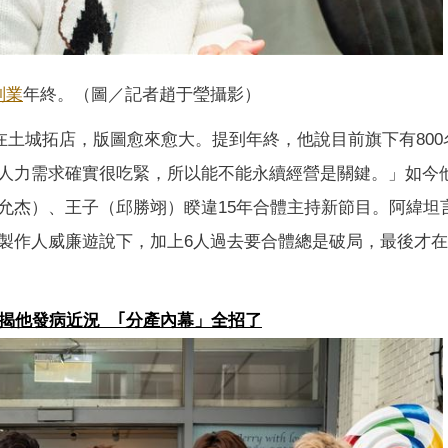
副業
年終。（圖／記者趙于瑩攝影）
要在土城拓店，版圖愈來愈大。提到年終，他說目前旗下有800
人力需求確實很吃緊，所以能不能永續經營是關鍵。」如今
允杰）、王子（邱勝翊）睽違15年合體主持新節目。阿緯坦
製作人威廉遊說下，加上6人過去要合體總是破局，最後才
嚇揭他發病近況 ｢分產內幕」全招了