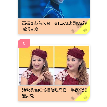
高橋文哉首來台 &TEAM成員K錄影
喊話台粉
6
池秋美當紅爆拒陪吃高官 半夜電話
遭封殺