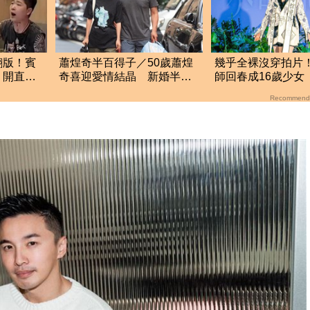
翻版！賓
蕭煌奇半百得子／50歲蕭煌
幾乎全裸沒穿拍片
 開直播
奇喜迎愛情結晶 新婚半年
師回春成16歲少女
「愛妻懷孕3個月」
唱
Recommend