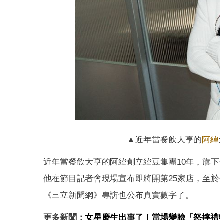
▲近年當餐飲大亨的
阿緯
近年當餐飲大亨的阿緯創立緯豆集團10年，旗
他在節目記者會現場宣布即將開第25家店，至
《三立新聞網》專訪也公布真實數字了。
更多新聞：
女星慶生出事了！當場變臉「怒摔禮