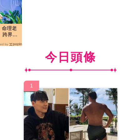
！命理老
 跨界飆
ed by
今日頭條
1