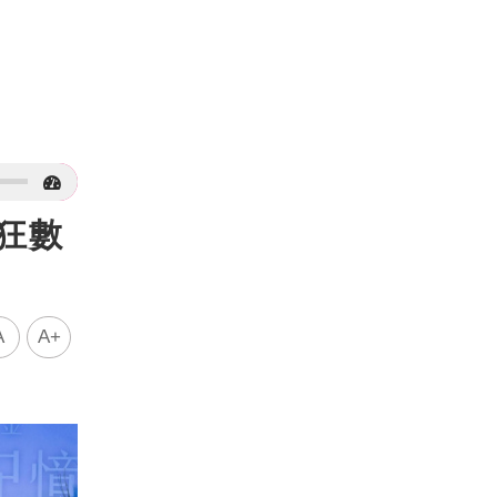
狂數
A
A+