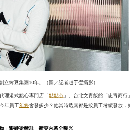
創立緯豆集團10年。（圖／記者趙于瑩攝影）
下代理港式點心專門店「
點點心
」、台北文青飯館「忠青商行
於今年員工
年終
會發多少？他當時透露都是按員工考績發放，
物」狠砸梁赫群 衝突內幕全曝光