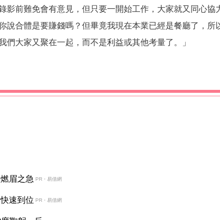
錄影前難免會有意見，但只要一開始工作，大家就又同心協
你說合體是要賺錢嗎？但畢竟我現在本業已經是餐廳了，所
我們大家又聚在一起，而不是利益或其他考量了。」
決燃眉之急
PR・易借網
金快速到位
PR・易借網