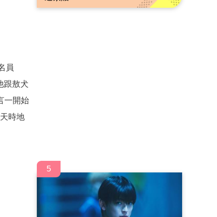
名員
他跟敖犬
言一開始
在天時地
5