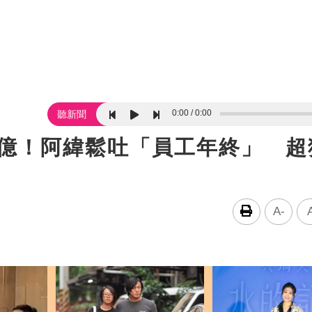
0:00
0:00
聽新聞
0億！阿緯鬆吐「員工年終」 超
A-