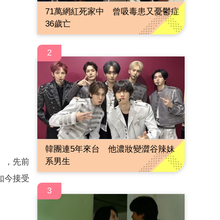
71萬網紅死家中 曾吸毒患又憂鬱症
36歲亡
2
韓團連5年來台 他濃妝變澀谷辣妹
系男生
」，先前
如今接受
3