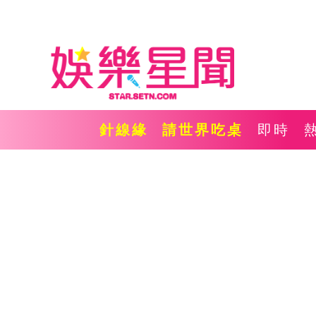
針線緣
請世界吃桌
即時