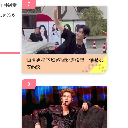
7
力回到當
以這次6
知名男星下班路寵粉遭檢舉 慘被公
安約談
8