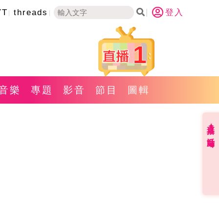
YT
threads
登入
1
音樂
專題
影音
節目
圖輯
直播✦活動