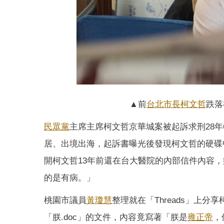
▲前
台北市長
柯文哲
跌落
民眾黨
主席主席柯文哲京華城案被起訴求刑28年
居、出境出海，起訴書曝光後發現柯文哲的硬碟
開柯文哲13年前還在台大醫院的內部信件內容
的是有病。」
桃園市議員
黃瓊慧
整理就在「Threads」上
「朕.doc」的文件，內容竟寫著「朕是
雍正帝
，