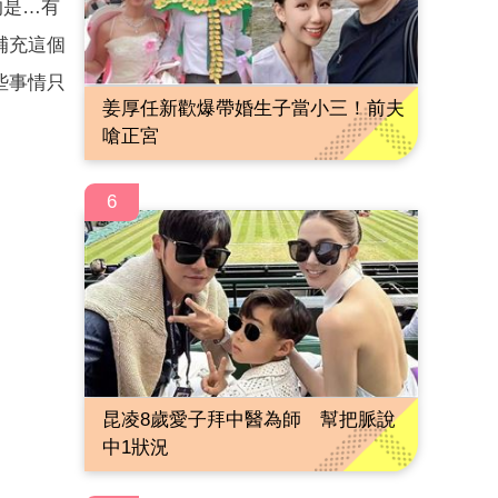
的是…有
補充這個
些事情只
姜厚任新歡爆帶婚生子當小三！前夫
嗆正宮
6
昆凌8歲愛子拜中醫為師 幫把脈說
中1狀況