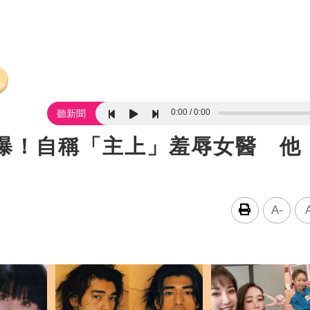
0:00
0:00
聽新聞
信曝！自稱「主上」羞辱女醫 他
A-