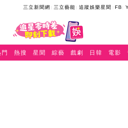
三立新聞網
三立藝能
追蹤娛樂星聞
FB
熱門
熱搜
星聞
綜藝
戲劇
日韓
電影