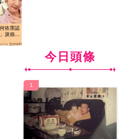
！何依霈認
年」淚崩道
ed by
今日頭條
1