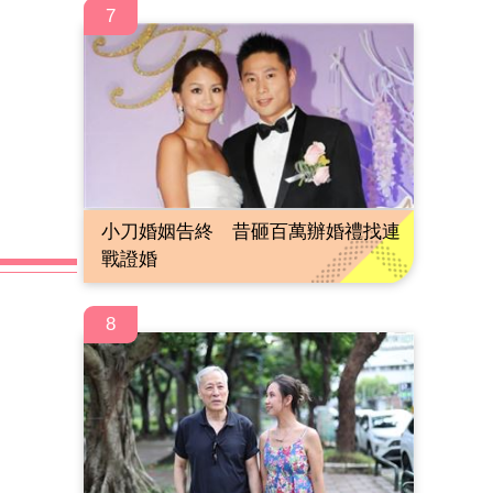
7
小刀婚姻告終 昔砸百萬辦婚禮找連
戰證婚
8