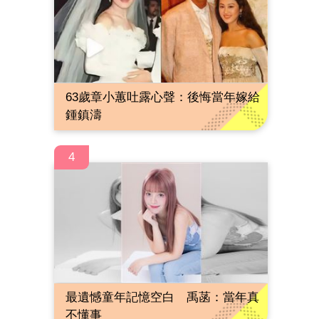
63歲章小蕙吐露心聲：後悔當年嫁給
鍾鎮濤
4
最遺憾童年記憶空白 禹菡：當年真
不懂事