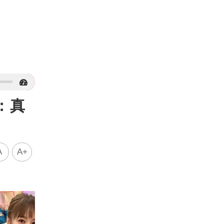
：真
A
A+