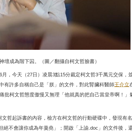
神壇成為階下囚。（圖／翻攝自柯文哲臉書）
6月，今天（27日）凌晨3點15分裁定柯文哲3千萬元交保，
中有許多自稱自己是「朕」的文件，對此腎臟科醫師
王介立
，痛批柯文哲態度傲慢又無理「他就真的把自己當皇帝啊！」
分享柯文哲起訴書的內容，檢方在柯文哲的行動硬碟中，發現有
但絕不會讓你成為年羹堯」；開啟「上諭.doc」的文件後，