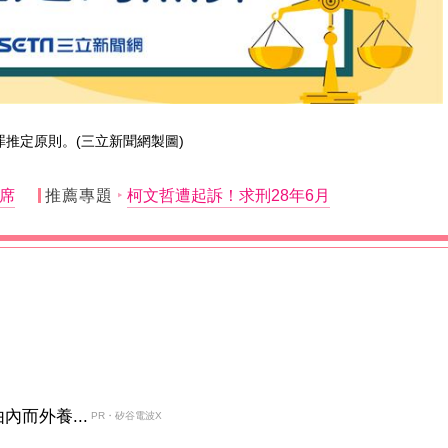
罪推定原則。(三立新聞網製圖)
席
推薦專題
柯文哲遭起訴！求刑28年6月
而外養...
PR・矽谷電波X