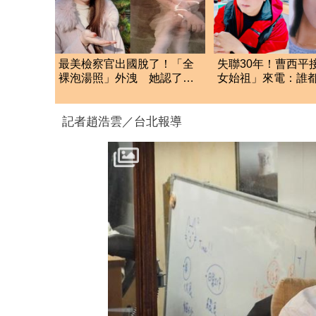
最美檢察官出國脫了！「全
失聯30年！曹西平
裸泡湯照」外洩 她認了：
女始祖」來電：誰
我一大突破
妳
記者趙浩雲／台北報導