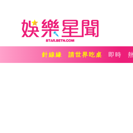
針線緣
請世界吃桌
即時