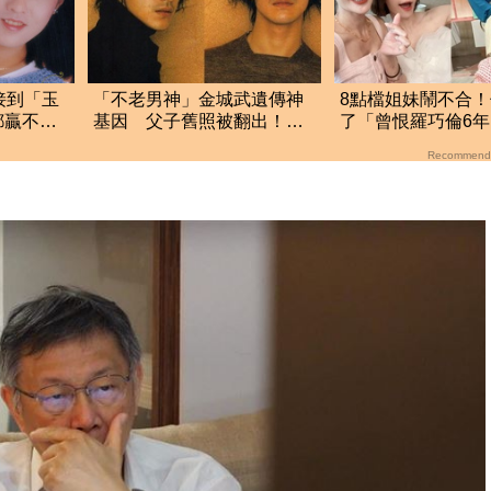
接到「玉
「不老男神」金城武遺傳神
8點檔姐妹鬧不合
都贏不了
基因 父子舊照被翻出！五
了「曾恨羅巧倫6
官多處相似
歉 親解多年心結
Recommend