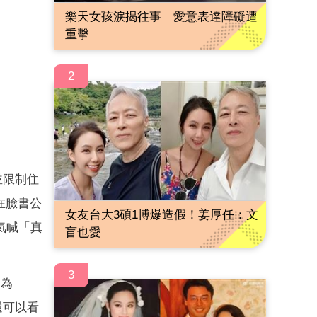
樂天女孩淚揭往事 愛意表達障礙遭
重擊
2
並限制住
在臉書公
女友台大3碩1博爆造假！姜厚任：文
氣喊「真
盲也愛
3
名為
還可以看