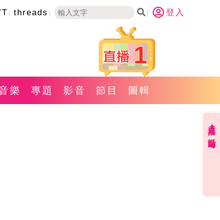
YT
threads
登入
1
音樂
專題
影音
節目
圖輯
直播✦活動