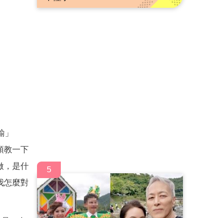
諭」
領教一下
做，是什
5
我怎麼對