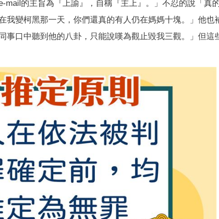
-mail的主旨為『上諭』，自稱『主上』。」不忍的說「真
在我變柯黑那一天，你們還真的有人仍在媽媽十塊。」他也
同事口中聽到他的八卦，只能說嘆為觀止毀我三觀。」但這