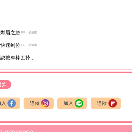
決燃眉之急
PR・易借網
金快速到位
PR・易借網
按摩棒丟掉...
貸款
加入
追蹤
加入
追蹤