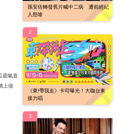
孫安佐轉發舊片喊中二病 遭前經紀
人怒嗆
2
瓜霸氣直
價上億
《東!帶我走》卡司曝光！大咖台東
接力唱
3