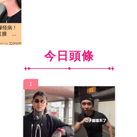
爆怪病！
紅腫 床
ed by
今日頭條
1