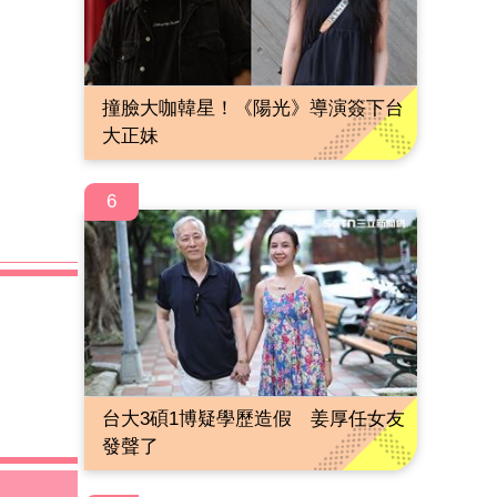
撞臉大咖韓星！《陽光》導演簽下台
大正妹
6
台大3碩1博疑學歷造假 姜厚任女友
發聲了