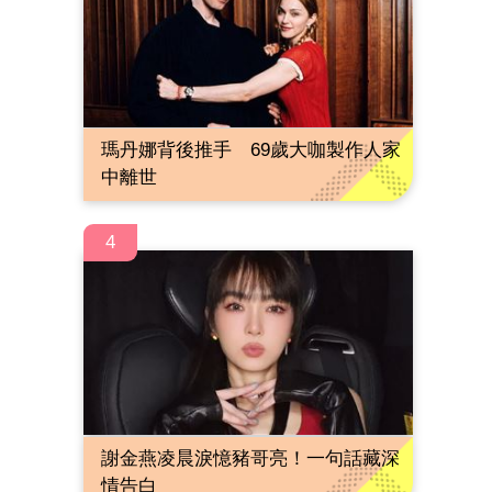
瑪丹娜背後推手 69歲大咖製作人家
中離世
4
謝金燕凌晨淚憶豬哥亮！一句話藏深
情告白