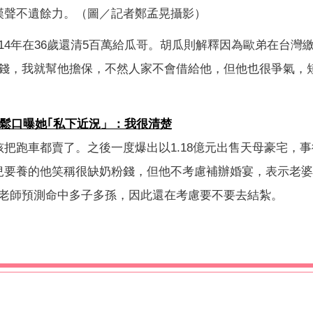
漢聲不遺餘力。（圖／記者鄭孟晃攝影）
4年在36歲還清5百萬給瓜哥。胡瓜則解釋因為歐弟在台灣
錢，我就幫他擔保，不然人家不會借給他，但他也很爭氣，
恰鬆口曝她｢私下近況」：我很清楚
把跑車都賣了。之後一度爆出以1.18億元出售天母豪宅，
兒要養的他笑稱很缺奶粉錢，但他不考慮補辦婚宴，表示老
老師預測命中多子多孫，因此還在考慮要不要去結紮。