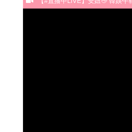
【#直播中LIVE】安妞👋 韓娛午報 