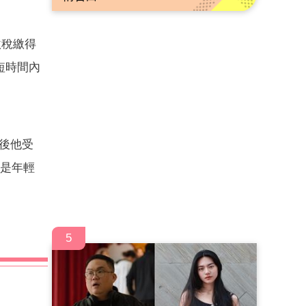
繳稅繳得
短時間內
事後他受
婆是年輕
5