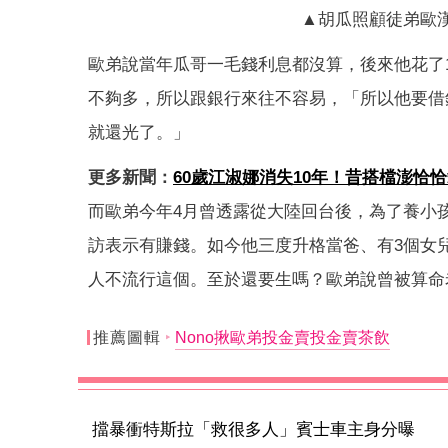
▲胡瓜照顧徒弟歐
歐弟說當年瓜哥一毛錢利息都沒算，後來他花了1
不夠多，所以跟銀行來往不容易，「所以他要借
就還光了。」
更多新聞：
60歲江淑娜消失10年！昔搭檔澎恰
而歐弟今年4月曾透露從大陸回台後，為了養小孩
訪表示有賺錢。如今他三度升格當爸、有3個女
人不流行這個。至於還要生嗎？歐弟說曾被算命
推薦圖輯
Nono揪歐弟投金賣投金賣茶飲
擋暴衝特斯拉「救很多人」賓士車主身分曝