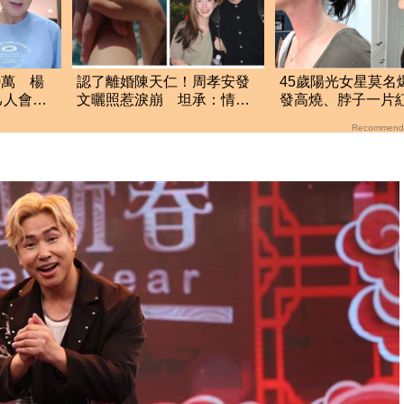
0萬 楊
認了離婚陳天仁！周孝安發
45歲陽光女星莫名
己人會被
文曬照惹淚崩 坦承：情緒
發高燒、脖子一片
重的艱難決定
上癱軟2天現況曝光
Recommend