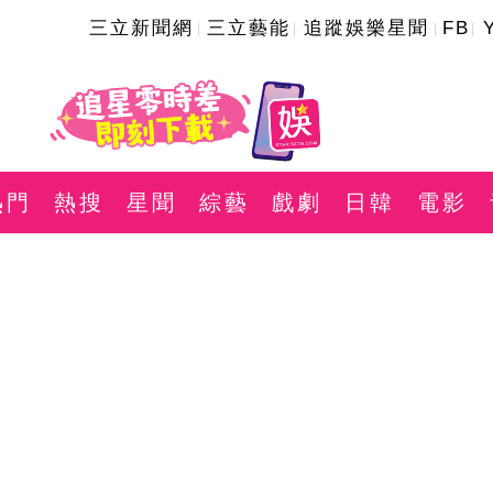
三立新聞網
三立藝能
追蹤娛樂星聞
FB
熱門
熱搜
星聞
綜藝
戲劇
日韓
電影