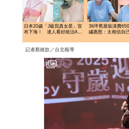
日本20歲「J級寫真女星」宣
36坪舊屋裝潢費65
布下海！ 達人看好統治AV
繡惠怒：太相信自
界10年：極品
坑
記者蔡維歆／台北報導