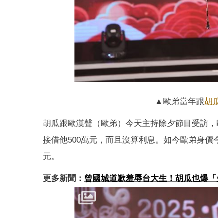
▲歐弟當年跟
胡
胡瓜跟歐漢聲（歐弟）今天主持除夕節目受訪，
接借他500萬元，而且沒算利息。如今歐弟身價
元。
更多新聞：
曾國城道歉羞辱台大生！胡瓜也爆「