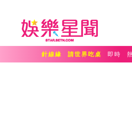
針線緣
請世界吃桌
即時