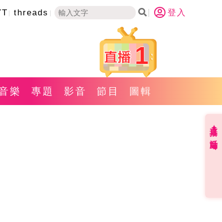
YT
threads
登入
1
音樂
專題
影音
節目
圖輯
直播✦活動