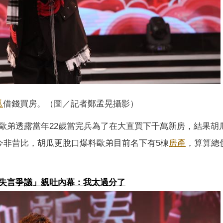
瓜
借錢買房。（圖／記者鄭孟晃攝影）
歐弟透露當年22歲當完兵為了在大直買下千萬新房，結果胡
今非昔比，胡瓜更脫口爆料歐弟目前名下有5棟
房產
，算算總
失言爭議」親吐內幕：我太過分了