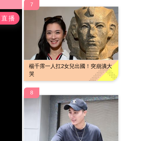
7
楊千霈一人扛2女兒出國！突崩潰大
哭
8