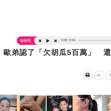
0:00
0:00
聽新聞
！歐弟認了「欠胡瓜5百萬」 
A-