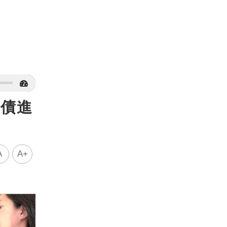
還債進
A
A+